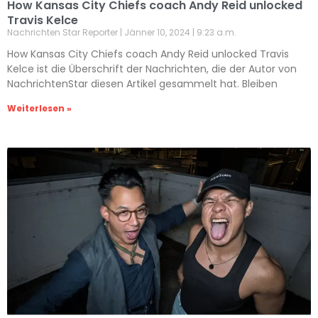
How Kansas City Chiefs coach Andy Reid unlocked
Travis Kelce
Nachrichten Star Reporter
Jänner 10, 2024
9:23 a.m.
How Kansas City Chiefs coach Andy Reid unlocked Travis
Kelce ist die Überschrift der Nachrichten, die der Autor von
NachrichtenStar diesen Artikel gesammelt hat. Bleiben
Weiterlesen »