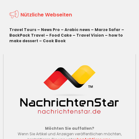
Nützliche Webseiten
Travel Tours
–
News Pro
–
Arabic news
–
Marze Safar
–
BackPack Travel
–
Food Cake
–
Travel Vision
–
how to
make dessert
–
Cook Book
Möchten Sie auffallen?
Wenn Sie Artikel und Anzeigen veröffentlichen möchten,