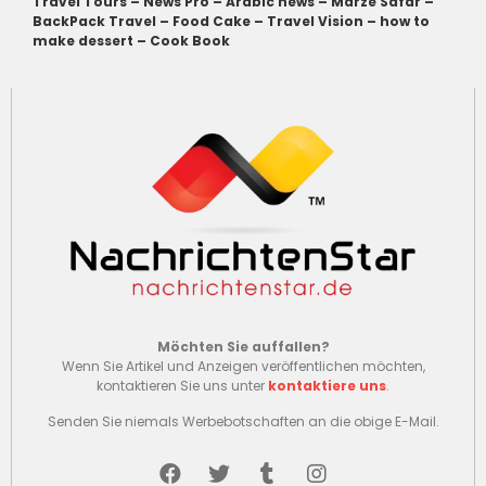
Travel Tours
–
News Pro
–
Arabic news
–
Marze Safar
–
BackPack Travel
–
Food Cake
–
Travel Vision
–
how to
make dessert
–
Cook Book
Möchten Sie auffallen?
Wenn Sie Artikel und Anzeigen veröffentlichen möchten,
kontaktieren Sie uns unter
kontaktiere uns
.
Senden Sie niemals Werbebotschaften an die obige E-Mail.