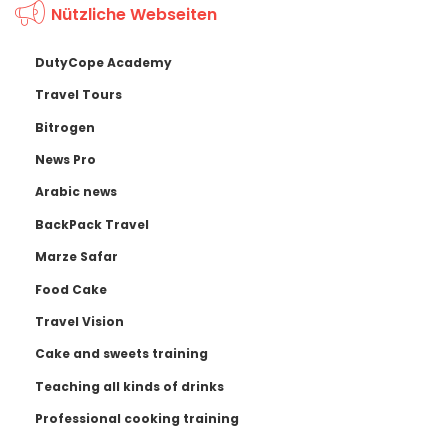
Nützliche Webseiten
DutyCope Academy
Travel Tours
Bitrogen
News Pro
Arabic news
BackPack Travel
Marze Safar
Food Cake
Travel Vision
Cake and sweets training
Teaching all kinds of drinks
Professional cooking training