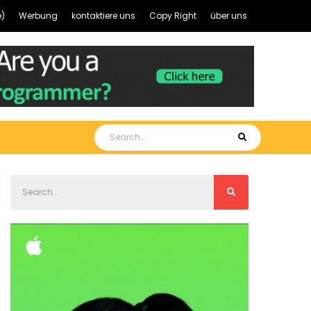
)
Werbung
kontaktiere uns
Copy Right
über uns