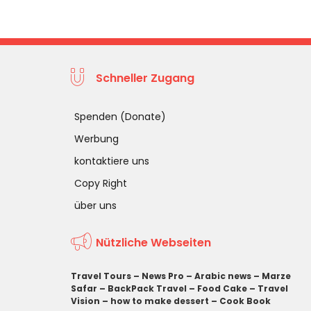
Schneller Zugang
Spenden (Donate)
Werbung
kontaktiere uns
Copy Right
über uns
Nützliche Webseiten
Travel Tours
–
News Pro
–
Arabic news
–
Marze
Safar
–
BackPack Travel
–
Food Cake
–
Travel
Vision
–
how to make dessert
–
Cook Book