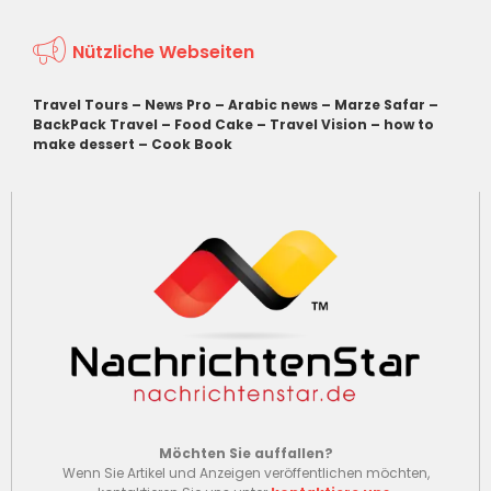
Nützliche Webseiten
Travel Tours
–
News Pro
–
Arabic news
–
Marze Safar
–
BackPack Travel
–
Food Cake
–
Travel Vision
–
how to
make dessert
–
Cook Book
Möchten Sie auffallen?
Wenn Sie Artikel und Anzeigen veröffentlichen möchten,