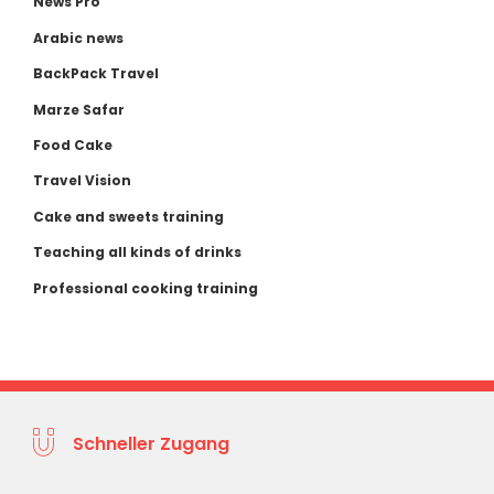
News Pro
Arabic news
BackPack Travel
Marze Safar
Food Cake
Travel Vision
Cake and sweets training
Teaching all kinds of drinks
Professional cooking training
Schneller Zugang