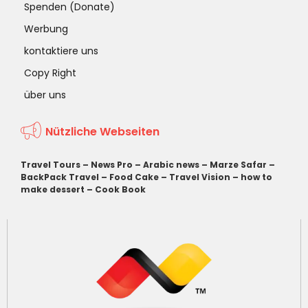
Spenden (Donate)
Werbung
kontaktiere uns
Copy Right
über uns
Nützliche Webseiten
Travel Tours
–
News Pro
–
Arabic news
–
Marze Safar
–
BackPack Travel
–
Food Cake
–
Travel Vision
–
how to
make dessert
–
Cook Book