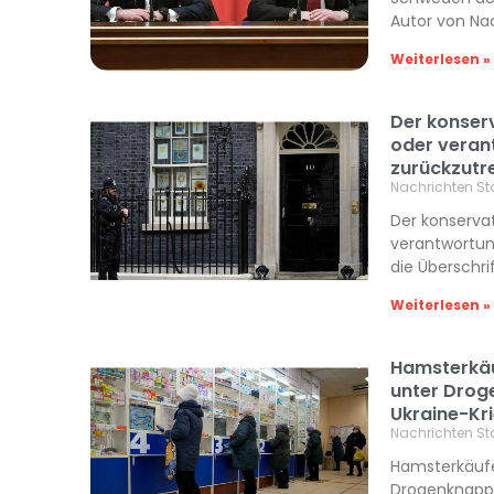
Autor von Na
Weiterlesen »
Der konserv
oder veran
zurückzutr
Nachrichten St
Der konservat
verantwortun
die Überschri
Weiterlesen »
Hamsterkäuf
unter Drog
Ukraine-Kr
Nachrichten St
Hamsterkäufe 
Drogenknapph