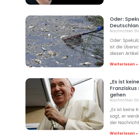
Oder: Spek
Deutschlan
Nachrichten St
Oder: Spekul
ist die Übers
diesen Artike
Weiterlesen »
„Es ist kei
Franziskus
gehen
Nachrichten St
„Es ist keine
sagt, er werd
der Nachrich
Weiterlesen »