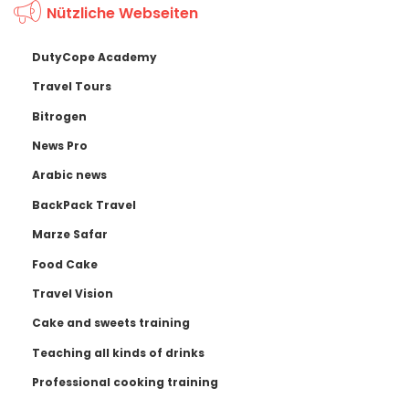
Nützliche Webseiten
DutyCope Academy
Travel Tours
Bitrogen
News Pro
Arabic news
BackPack Travel
Marze Safar
Food Cake
Travel Vision
Cake and sweets training
Teaching all kinds of drinks
Professional cooking training