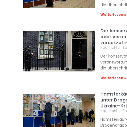
die Überschri
Weiterlesen »
Der konserv
oder veran
zurückzutr
Nachrichten St
Der konservat
verantwortun
die Überschri
Weiterlesen »
Hamsterkäuf
unter Drog
Ukraine-Kr
Nachrichten St
Hamsterkäufe 
Drogenknapph