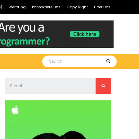
)
Werbung
kontaktiere uns
Copy Right
über uns