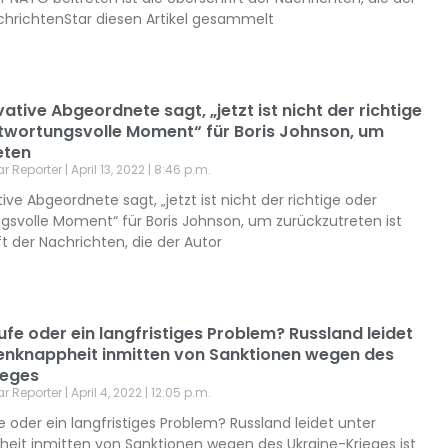
chrichtenStar diesen Artikel gesammelt
ative Abgeordnete sagt, „jetzt ist nicht der richtige
twortungsvolle Moment“ für Boris Johnson, um
eten
ar Reporter
April 13, 2022
8:46 p.m.
ive Abgeordnete sagt, „jetzt ist nicht der richtige oder
gsvolle Moment“ für Boris Johnson, um zurückzutreten ist
ft der Nachrichten, die der Autor
e oder ein langfristiges Problem? Russland leidet
enknappheit inmitten von Sanktionen wegen des
ieges
ar Reporter
April 4, 2022
12:05 p.m.
oder ein langfristiges Problem? Russland leidet unter
eit inmitten von Sanktionen wegen des Ukraine-Krieges ist