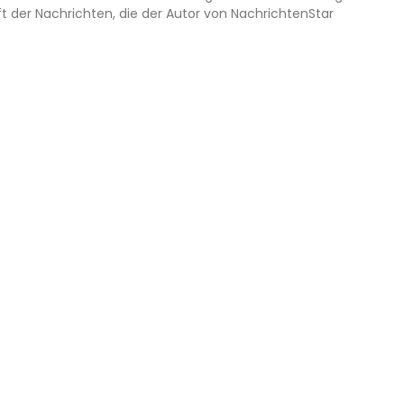
ft der Nachrichten, die der Autor von NachrichtenStar
f Natural Gypsum Rock
ar Reporter
Feber 6, 2025
10:19 a.m.
on to Gypsum Plastering
5