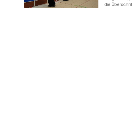
die Überschri
Weiterlesen »
Overview o
Nachrichten St
Introducti
Jänner 23, 202