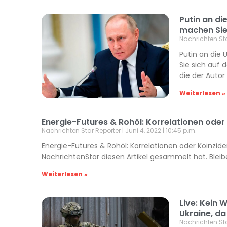
Putin an di
machen Sie
Nachrichten St
Putin an die
Sie sich auf 
die der Autor
Weiterlesen »
Energie-Futures & Rohöl: Korrelationen oder
Nachrichten Star Reporter
Juni 4, 2022
10:45 p.m.
Energie-Futures & Rohöl: Korrelationen oder Koinzide
NachrichtenStar diesen Artikel gesammelt hat. Bleib
Weiterlesen »
Live: Kein 
Ukraine, d
Nachrichten St