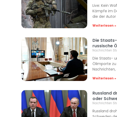
Live: Kein Wa
Kämpfe im Don
die der Auto
Weiterlesen »
Die Staats-
russische Ö
Nachrichten St
Die Staats- u
Ölimporte zu 
Nachrichten, 
Weiterlesen »
Russland dr
oder Schwe
Nachrichten St
Russland droh
Schweden der 