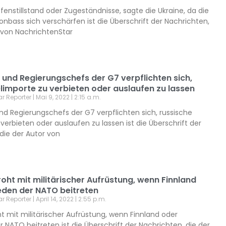
ffenstillstand oder Zugeständnisse, sagte die Ukraine, da die
bass sich verschärfen ist die Überschrift der Nachrichten,
r von NachrichtenStar
 und Regierungschefs der G7 verpflichten sich,
limporte zu verbieten oder auslaufen zu lassen
ar Reporter
Mai 9, 2022
2:15 a.m.
nd Regierungschefs der G7 verpflichten sich, russische
verbieten oder auslaufen zu lassen ist die Überschrift der
die der Autor von
oht mit militärischer Aufrüstung, wenn Finnland
den der NATO beitreten
ar Reporter
April 14, 2022
2:55 p.m.
t mit militärischer Aufrüstung, wenn Finnland oder
NATO beitreten ist die Überschrift der Nachrichten, die der