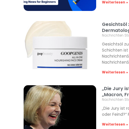
Weiterlesen »
Gesichtsöl
Dermatolo
Nachrichten St
Gesichtsöl z
Schichten ist
NachrichtenSt
NachrichtenS
Weiterlesen »
„Die Jury is
„Macron, F
Nachrichten St
„Die Jury ist 
oder Feind?“ 
Weiterlesen »