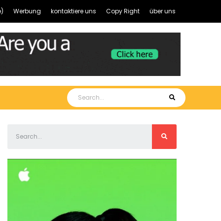
)
Werbung
kontaktiere uns
Copy Right
über uns