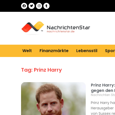
Welt
Finanzmärkte
Lebensstil
Spor
Tag: Prinz Harry
Prinz Harr
gegen den 
Nachrichten St
Prinz Harry 
Herausgeber d
von Sussex 