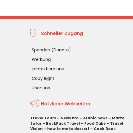
Schneller Zugang
Spenden (Donate)
Werbung
kontaktiere uns
Copy Right
über uns
Nützliche Webseiten
Travel Tours
–
News Pro
–
Arabic news
–
Marze
Safar
–
BackPack Travel
–
Food Cake
–
Travel
Vision
–
how to make dessert
–
Cook Book