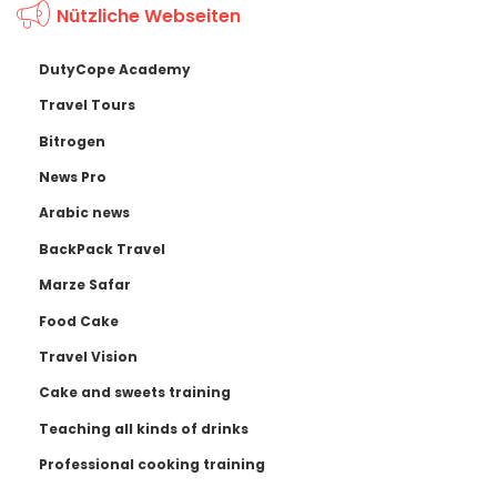
Nützliche Webseiten
DutyCope Academy
Travel Tours
Bitrogen
News Pro
Arabic news
BackPack Travel
Marze Safar
Food Cake
Travel Vision
Cake and sweets training
Teaching all kinds of drinks
Professional cooking training