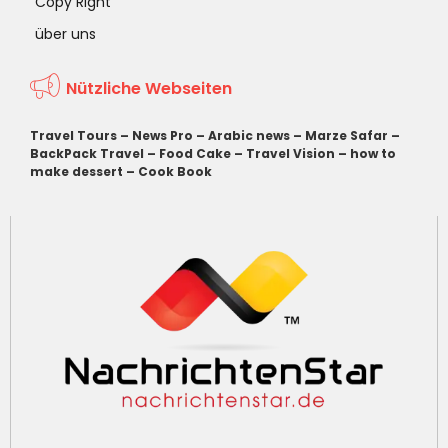
Copy Right
über uns
Nützliche Webseiten
Travel Tours
–
News Pro
–
Arabic news
–
Marze Safar
–
BackPack Travel
–
Food Cake
–
Travel Vision
–
how to
make dessert
–
Cook Book