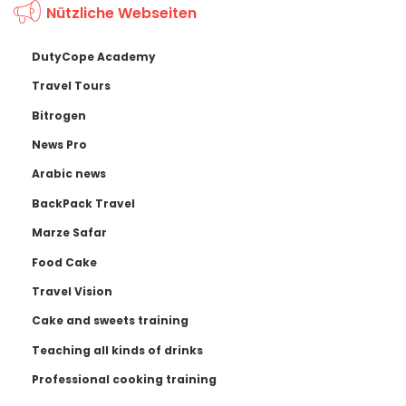
Nützliche Webseiten
DutyCope Academy
Travel Tours
Bitrogen
News Pro
Arabic news
BackPack Travel
Marze Safar
Food Cake
Travel Vision
Cake and sweets training
Teaching all kinds of drinks
Professional cooking training