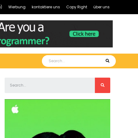
)
Werbung
kontaktiere uns
Copy Right
über uns