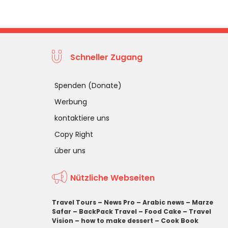
Schneller Zugang
Spenden (Donate)
Werbung
kontaktiere uns
Copy Right
über uns
Nützliche Webseiten
Travel Tours
–
News Pro
–
Arabic news
–
Marze
Safar
–
BackPack Travel
–
Food Cake
–
Travel
Vision
–
how to make dessert
–
Cook Book