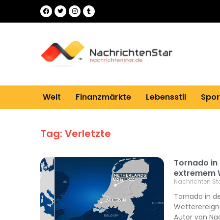
Welt
Finanzmärkte
Lebensstil
Spor
Tag: Verletzte
Tornado in 
extremem We
Nachrichten St
Tornado in d
Wetterereignis
Autor von Na