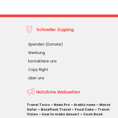
Schneller Zugang
Spenden (Donate)
Werbung
kontaktiere uns
Copy Right
über uns
Nützliche Webseiten
Travel Tours
–
News Pro
–
Arabic news
–
Marze
Safar
–
BackPack Travel
–
Food Cake
–
Travel
Vision
–
how to make dessert
–
Cook Book