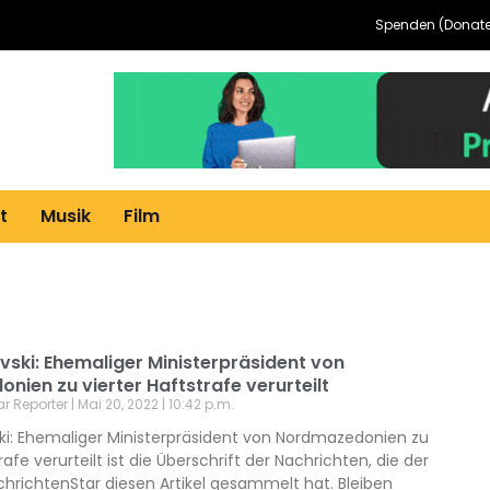
Spenden (Donate
t
Musik
Film
vski: Ehemaliger Ministerpräsident von
ien zu vierter Haftstrafe verurteilt
ar Reporter
Mai 20, 2022
10:42 p.m.
ski: Ehemaliger Ministerpräsident von Nordmazedonien zu
rafe verurteilt ist die Überschrift der Nachrichten, die der
hrichtenStar diesen Artikel gesammelt hat. Bleiben