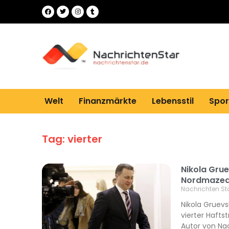
Welt
Finanzmärkte
Lebensstil
Spor
Tag: vierter
Nikola Grue
Nordmazedon
Nachrichten St
Nikola Gruev
vierter Haftst
Autor von Nac