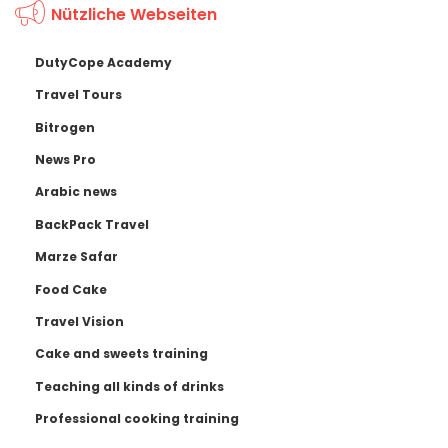
Nützliche Webseiten
DutyCope Academy
Travel Tours
Bitrogen
News Pro
Arabic news
BackPack Travel
Marze Safar
Food Cake
Travel Vision
Cake and sweets training
Teaching all kinds of drinks
Professional cooking training