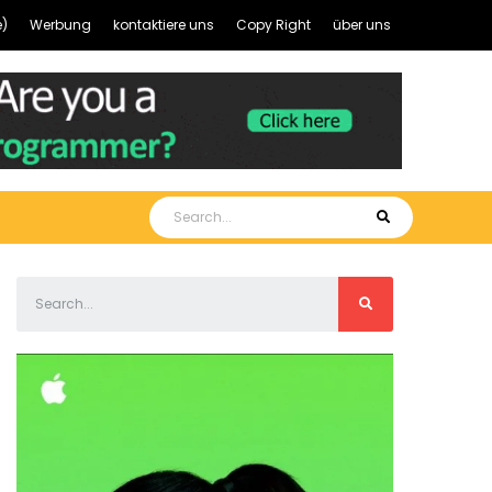
)
Werbung
kontaktiere uns
Copy Right
über uns