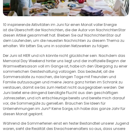
10 inspirierende Aktivitäten im Juni für einen Monat voller Energie
ist die Überschrift der Nachrichten, die der Autor von NachrichtenStar
diesen Artikel gesammelt hat. Bleiben Sie auf NachrichtenStar auf
dem Laufenden, um die neuesten Nachrichten zu diesem Thema zu
erhalten. Wir bitten Sie, uns in sozialen Netzwerken zu folgen.
Der Juni ist HIER und ich könnte nicht glücklicher sein. Nachdem das
Memorial Day Weekend hinter uns liegt und der inoffizielle Beginn der
Warmwettersaison voll im Gange ist, habe ich den Übergang zu einer
sommerlichen Geisteshaltung vollzogen. Das bedeutet, all die
Sommersalate zu naschen, die langen Tage mit Freunden und
Familie aufzusaugen und meine Jeans ganz hinten im Schrank zu
verstauen, damit sie bis zum Herbst nicht ausgegraben werden. Der
Juni bietet eine dringend benötigte Flucht aus den geschäftigen
Jahreszeiten, und ich entschleunige bereits und bereite mich darauf
vor, die Sommergüte zu genießen. Brauchen Sie Ideen für
Unternehmungen im Juni? Keine Sorge, ich habe das ganze Jahr für
diesen Monat geplant.
Während die Sommerferien einst ein fester Bestandteil unserer Jugend
waren, sieht die Realität des Erwachsenenalters so aus, dass unsere