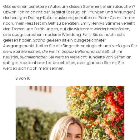
Gibt es einen perfekteren Autor, um diesen Sommer tief einzutauchen?
Obwohl ich mich mit der Realität (bezüglich: Irrungen und Wirrungen)
der heutigen Dating-Kultur auskenne, schaffen es Rom-Coms immer
noch, mein Herz fest im Griff zu behalten. Emily Henrys Stimme verleiht
den Tropen und Erzählungen, auf die wir immer wieder hereinfallen,
eine ausgesprochen moderne Wendung. Falls Sie es noch nicht
gelesen haben,
Strand gelesen
ist ein ausgezeichneter
Ausgangspunkt. Halten Sie die Dinge chronologisch und verfolgen Sie
sie weiter
Menschen, die wir im Urlaub treffen
und schließlich ihr
neustes,
Buchliebhaber.
Sie werden vielleicht Hunderte von Seiten an
saftiger, zuordenbarer Lektüre erhalten, aber glauben Sie mir, Sie
werden sich nach mehr sehnen.
3 von 10