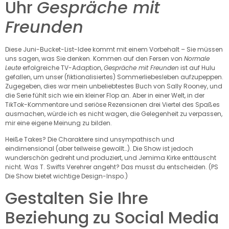
Uhr
Gespräche mit
Freunden
Diese Juni-Bucket-List-Idee kommt mit einem Vorbehalt – Sie müssen
uns sagen, was Sie denken. Kommen auf den Fersen von
Normale
Leute
erfolgreiche TV-Adaption,
Gespräche mit Freunden
ist auf Hulu
gefallen, um unser (fiktionalisiertes) Sommerliebesleben aufzupeppen.
Zugegeben, dies war mein unbeliebtestes Buch von Sally Rooney, und
die Serie fühlt sich wie ein kleiner Flop an. Aber in einer Welt, in der
TikTok-Kommentare und seriöse Rezensionen drei Viertel des Spaßes
ausmachen, würde ich es nicht wagen, die Gelegenheit zu verpassen,
mir eine eigene Meinung zu bilden.
Heiße Takes? Die Charaktere sind unsympathisch und
eindimensional (aber teilweise gewollt…). Die Show ist jedoch
wunderschön gedreht und produziert, und Jemima Kirke enttäuscht
nicht. Was T. Swifts Verehrer angeht? Das musst du entscheiden. (PS
Die Show bietet wichtige Design-Inspo.)
Gestalten Sie Ihre
Beziehung zu Social Media