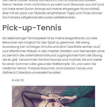
Sie meine nassen Haare, während ich von zu Hause aus arbeite?
Gerne. Versteh mich nicht falsch, es sieht nach Blowouts aus
toll
(und
ich habe einen Dyson Airwrap auf meiner ehrgeizigen Wunschliste).
Aber mit ein paar von Stylisten empfohlenen Tipps und Tricks können
Sie mühelos luftgetrocknete Locken perfektionieren.
Pick-up-Tennis
Als lebenslanger Tennisspieler ist es meine ewige Mission, so viele
Menschen wie möglich für den Sport zu gewinnen. Mit wenig
Ausrüstung (ein Schläger, Schuhe und eine Tube Bälle reichen aus)
und öffentlichen Plätzen in den meisten Städten und Gemeinden ist es
so ziemlich die unterhaltsamste und zugänglichste Form der Übung,
die es gibt. Versammeln Sie Ihre Freunde und machen Sie sich bereit
für einen Sommer voller gesunder Wettkämpfe. Oh, und wenn Sie
niedliche Tennis-Threads brauchen, sind Outdoor Voices und
Girlfriend Collective universelle Favoriten.
4 von 10