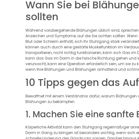
Wann Sie bei Blähunge
sollten
Während vorübergehende Blähungen üblich sind, sprechen Si
Anzeichen und Symptome, auf die Sie achten sollten: Wenn
Blut oder Schleim enthält, sich Ihr Stuhlgang stark veränd
können auch durch eine gestörte Muskelfunktion im Verdau
transportieren, nicht richtig funktionieren, kann sich Ga
kann das Gas im Darm in die falsche Richtung gehen und 
verursacht, kann eine Operation erforderlich sein, um sie zu 
wenn Ihre Blähungen und Blähungen anhaltend und schmer
10 Tipps gegen das Au
Bewaffnet mit einem Verständnis dafür, warum Blähungen auf
Blähungen zu bekämpfen.
1. Machen Sie eine sanft
Körperliche Aktivität kann den Stuhlgang regelmäßiger anre
Darm in Gang zu bringen ist besonders wichtig, wenn sich ei
schnelle Linderung des Gasdrucks sorgen. Darüber hinaus