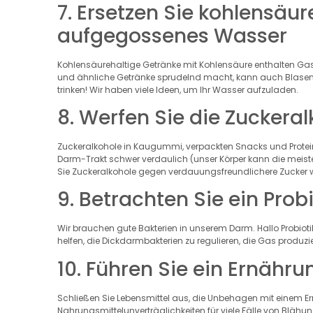
7. Ersetzen Sie kohlensäu
aufgegossenes Wasser
Kohlensäurehaltige Getränke mit Kohlensäure enthalten G
und ähnliche Getränke sprudelnd macht, kann auch Blase
trinken! Wir haben viele Ideen, um Ihr Wasser aufzuladen.
8. Werfen Sie die Zuckera
Zuckeralkohole in Kaugummi, verpackten Snacks und Protei
Darm-Trakt schwer verdaulich (unser Körper kann die meis
Sie Zuckeralkohole gegen verdauungsfreundlichere Zucker 
9. Betrachten Sie ein Pro
Wir brauchen gute Bakterien in unserem Darm. Hallo Probio
helfen, die Dickdarmbakterien zu regulieren, die Gas produ
10. Führen Sie ein Ernäh
Schließen Sie Lebensmittel aus, die Unbehagen mit einem 
Nahrungsmittelunverträglichkeiten für viele Fälle von Blä