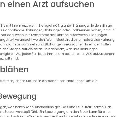
n einen Arzt aufsuchen
e mit Ihrem Arzt, wenn Sie regelmäßig unter Blähungen leiden. Einige
 Sie anhaltende Blähungen, Blähungen oder Sodbrennen haben, Ihr Stuhl
ert hat oder wenn Ihre Symptome die Funktion erschweren. Blähungen
ungstrakt verursacht werden. Wenn Muskeln, die normalerweise Nahrung
s im Dünndarm ansammeln und Blähungen verursachen. In einigen Fällen
in den Magen zurückkehren. Je nachdem, was Ihre Blähungen
korrigieren. Auf jeden Fall ist es immer am besten, einen Arzt aufzusuchen,
zhaft sind.
fblähen
treten, lassen Sie uns in einfache Tipps eintauchen, um die
e Bewegung
gen, was helfen kann, überschüssiges Gas und Stuhl freizusetzen. Den
ne Person verstopft fühlt. Ein Spaziergang um den Block kann für eine
 können bestimmte Yoga-Posen die Bauchmuskeln so positionieren, dass