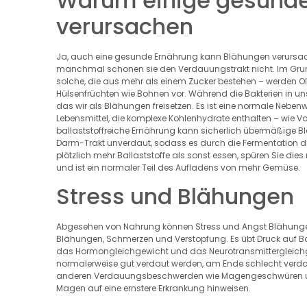
Warum einige gesunde
verursachen
Ja, auch eine gesunde Ernährung kann Blähungen verursac
manchmal schonen sie den Verdauungstrakt nicht. Im Grun
solche, die aus mehr als einem Zucker bestehen – werden
Hülsenfrüchten wie Bohnen vor. Während die Bakterien in un
das wir als Blähungen freisetzen. Es ist eine normale Neben
Lebensmittel, die komplexe Kohlenhydrate enthalten – wie Vo
ballaststoffreiche Ernährung kann sicherlich übermäßige 
Darm-Trakt unverdaut, sodass es durch die Fermentation 
plötzlich mehr Ballaststoffe als sonst essen, spüren Sie die
und ist ein normaler Teil des Aufladens von mehr Gemüse.
Stress und Blähungen
Abgesehen von Nahrung können Stress und Angst Blähunge
Blähungen, Schmerzen und Verstopfung. Es übt Druck auf B
das Hormongleichgewicht und das Neurotransmittergleichge
normalerweise gut verdaut werden, am Ende schlecht verda
anderen Verdauungsbeschwerden wie Magengeschwüren und
Magen auf eine ernstere Erkrankung hinweisen.