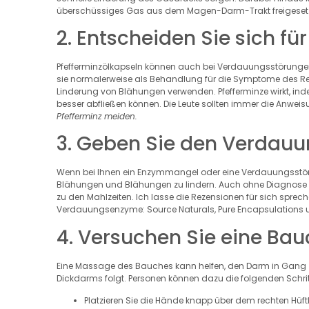
überschüssiges Gas aus dem Magen-Darm-Trakt freigesetzt
2. Entscheiden Sie sich für
Pfefferminzölkapseln können auch bei Verdauungsstörungen 
sie normalerweise als Behandlung für die Symptome des R
Linderung von Blähungen verwenden. Pfefferminze wirkt, i
besser abfließen können. Die Leute sollten immer die Anwe
Pfefferminz meiden.
3. Geben Sie den Verdau
Wenn bei Ihnen ein Enzymmangel oder eine Verdauungsstör
Blähungen und Blähungen zu lindern. Auch ohne Diagnose 
zu den Mahlzeiten. Ich lasse die Rezensionen für sich sprech
Verdauungsenzyme: Source Naturals, Pure Encapsulations u
4. Versuchen Sie eine B
Eine Massage des Bauches kann helfen, den Darm in Gang zu
Dickdarms folgt. Personen können dazu die folgenden Schrit
Platzieren Sie die Hände knapp über dem rechten Hüf