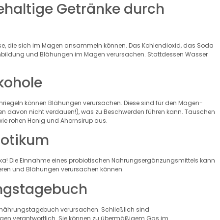
rehaltige Getränke durch
ase, die sich im Magen ansammeln können. Das Kohlendioxid, das Soda
nbildung und Blähungen im Magen verursachen. Stattdessen Wasser
lkohole
nriegeln können Blähungen verursachen. Diese sind für den Magen-
ten davon nicht verdauen!), was zu Beschwerden führen kann. Tauschen
wie rohen Honig und Ahornsirup aus.
biotikum
tika! Die Einnahme eines probiotischen Nahrungsergänzungsmittels kann
zieren und Blähungen verursachen können.
rungstagebuch
Ernährungstagebuch verursachen. Schließlich sind
hungen verantwortlich. Sie können zu übermäßigem Gas im