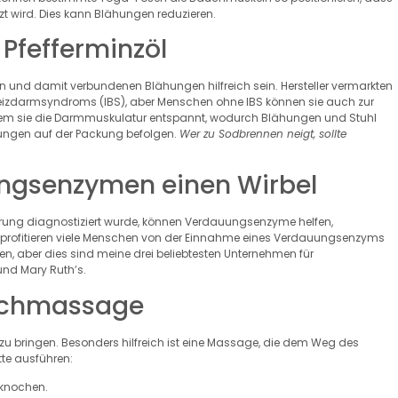
 wird. Dies kann Blähungen reduzieren.
 Pfefferminzöl
und damit verbundenen Blähungen hilfreich sein. Hersteller vermarkten
eizdarmsyndroms (IBS), aber Menschen ohne IBS können sie auch zur
ndem sie die Darmmuskulatur entspannt, wodurch Blähungen und Stuhl
isungen auf der Packung befolgen.
Wer zu Sodbrennen neigt, sollte
ungsenzymen einen Wirbel
ung diagnostiziert wurde, können Verdauungsenzyme helfen,
profitieren viele Menschen von der Einnahme eines Verdauungsenzyms
en, aber dies sind meine drei beliebtesten Unternehmen für
nd Mary Ruth’s.
auchmassage
 bringen. Besonders hilfreich ist eine Massage, die dem Weg des
te ausführen:
tknochen.