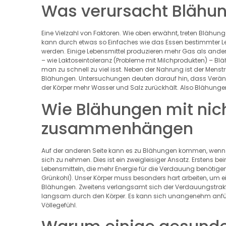
Was verursacht Blähu
Eine Vielzahl von Faktoren. Wie oben erwähnt, treten Blähun
kann durch etwas so Einfaches wie das Essen bestimmter Le
werden. Einige Lebensmittel produzieren mehr Gas als andere
– wie Laktoseintoleranz (Probleme mit Milchprodukten) –
man zu schnell zu viel isst. Neben der Nahrung ist der Mens
Blähungen. Untersuchungen deuten darauf hin, dass Verän
der Körper mehr Wasser und Salz zurückhält. Also Blähunge
Wie Blähungen mit nic
zusammenhängen
Auf der anderen Seite kann es zu Blähungen kommen, wenn m
sich zu nehmen. Dies ist ein zweigleisiger Ansatz. Erstens 
Lebensmitteln, die mehr Energie für die Verdauung benöti
Grünkohl). Unser Körper muss besonders hart arbeiten, um
Blähungen. Zweitens verlangsamt sich der Verdauungstrakt
langsam durch den Körper. Es kann sich unangenehm anfühle
Völlegefühl.