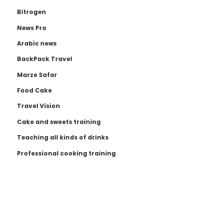
Bitrogen
News Pro
Arabic news
BackPack Travel
Marze Safar
Food Cake
Travel Vision
Cake and sweets training
Teaching all kinds of drinks
Professional cooking training