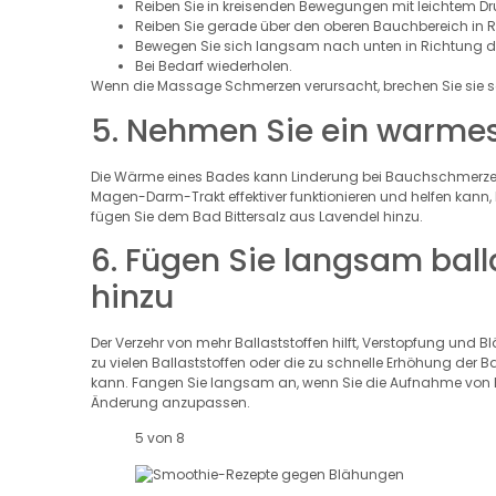
Reiben Sie in kreisenden Bewegungen mit leichtem Dru
Reiben Sie gerade über den oberen Bauchbereich in R
Bewegen Sie sich langsam nach unten in Richtung de
Bei Bedarf wiederholen.
Wenn die Massage Schmerzen verursacht, brechen Sie sie so
5. Nehmen Sie ein warme
Die Wärme eines Bades kann Linderung bei Bauchschmerzen
Magen-Darm-Trakt effektiver funktionieren und helfen kann,
fügen Sie dem Bad Bittersalz aus Lavendel hinzu.
6. Fügen Sie langsam ball
hinzu
Der Verzehr von mehr Ballaststoffen hilft, Verstopfung und
zu vielen Ballaststoffen oder die zu schnelle Erhöhung d
kann. Fangen Sie langsam an, wenn Sie die Aufnahme von Ba
Änderung anzupassen.
5 von 8