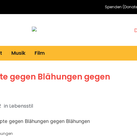
Spenden (Donate
t
Musik
Film
pte gegen Blähungen gegen
2
in
Lebensstil
ähungen