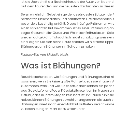
ist die Überschrift der Nachrichten, die der Autor von Nachr
auf dem Laufenden, um die neuesten Nachrichten zu diesem Th
Seien wir ehrlich: Selbst einige der gesündesten Zutaten d
herzhaften Linsensalaten und nahrhaften Getreideschalen,
besonders kuschelig anfühlt. Dieses häufige Phänomen wi
einen schlechten Ruf bekommen, ist es einer Entzündung ähnl
sogar Gesundheits-Gurus und Wellness-Enthusiasten. Selbst
werden aufgebläht. Tatsächlich leidet schätzungsweise ei
sind, ärgern Sie sich nicht. Heute erklären wir hilfreiche 
Blähungen, um Blähungen in Schach zu halten.
Feature-Bild von Michelle Nash.
Was ist Blähungen?
Bauchbeschwerden, wie Blähungen und Blähungen, sind nich
passieren, wenn Sie keine große Mahlzeit gegessen haben
zusammen, was und wie Sie essen, daher können ein paar ei
aus Gas-, Luft- und/oder Flüssigkeitsretention im Magen u
Gefühl, dass in Ihrem Magen kein Platz ist. Ihr Bauch fühlt sic
haben, können Blähungen sowohl unangenehm als auch schm
Blähungen direkt nach einer Mahlzeit auftreten, verschwinden
zu beschleunigen. Mehr dazu weiter unten.