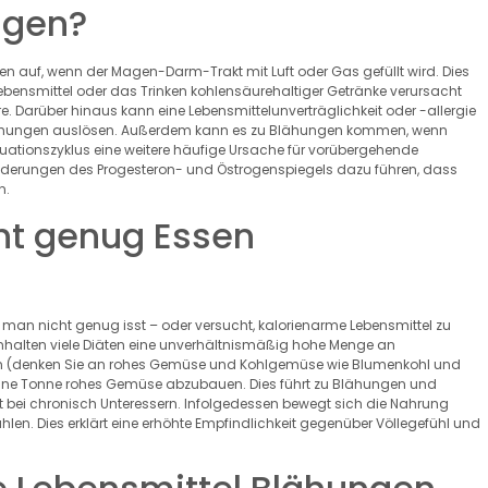
ngen?
gen auf, wenn der Magen-Darm-Trakt mit Luft oder Gas gefüllt wird. Dies
bensmittel oder das Trinken kohlensäurehaltiger Getränke verursacht
. Darüber hinaus kann eine Lebensmittelunverträglichkeit oder -allergie
 Blähungen auslösen. Außerdem kann es zu Blähungen kommen, wenn
truationszyklus eine weitere häufige Ursache für vorübergehende
derungen des Progesteron- und Östrogenspiegels dazu führen, dass
n.
ht genug Essen
an nicht genug isst – oder versucht, kalorienarme Lebensmittel zu
beinhalten viele Diäten eine unverhältnismäßig hohe Menge an
gen (denken Sie an rohes Gemüse und Kohlgemüse wie Blumenkohl und
 eine Tonne rohes Gemüse abzubauen. Dies führt zu Blähungen und
 bei chronisch Unteressern. Infolgedessen bewegt sich die Nahrung
n. Dies erklärt eine erhöhte Empfindlichkeit gegenüber Völlegefühl und