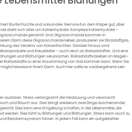
 Lebensmittel Blähungen
hen! Bunte Früchte und saisonales Gemüse tun dem Körper gut, aber
de dreht sich alles um Kohlenhydrate. Komplexe Kohlenhydrate –
 Oligosaccharide genannt. Und Oligosaccharide kommen in
serem Darm diese Oligosaccharide lieben, produzieren sie Stickstoffgas,
wirkung des Verzehrs von Hülsenfrüchten. Darüber hinaus sind
llkornprodukte und Kreuzblütler – auch reich an Ballaststoffen. Und eine
Blähungen und Blähungen verursachen. Ballaststoffe bleiben im Magen-
der Ballaststoffe zu einer Ansammlung von Gas kommen kann. Wenn Sie
s möglicherweise in Ihrem Darm. Auch hier sollte es vorübergehend sein
n auslösen. Stress verlangsamt die Verdauung und verursacht
auch und Bauch aus. Dies bringt wiederum zwei Dinge durcheinander:
wicht. Dies kann eine Umgebung schaffen, in der Lebensmittel, die
ut werden. Dies führt zu Blähungen und Blähungen. Stress kann auch zu
 Reizdarmsyndrom führen. In jedem Fall kann ein aufgeblähter