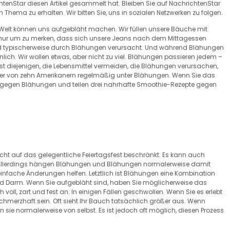
ichtenStar diesen Artikel gesammelt hat. Bleiben Sie auf NachrichtenStar
ema zu erhalten. Wir bitten Sie, uns in sozialen Netzwerken zu folgen.
er Welt können uns aufgebläht machen. Wir füllen unsere Bäuche mit
 nur um zu merken, dass sich unsere Jeans nach dem Mittagessen
rd typischerweise durch Blähungen verursacht. Und während Blähungen
ich. Wir wollen etwas, aber nicht zu viel. Blähungen passieren jedem –
 diejenigen, die Lebensmittel vermeiden, die Blähungen verursachen,
ner von zehn Amerikanern regelmäßig unter Blähungen. Wenn Sie das
Tipps gegen Blähungen und teilen drei nahrhafte Smoothie-Rezepte gegen
t auf das gelegentliche Feiertagsfest beschränkt. Es kann auch
. Allerdings hängen Blähungen und Blähungen normalerweise damit
nfache Änderungen helfen. Letztlich ist Blähungen eine Kombination
nd Darm. Wenn Sie aufgebläht sind, haben Sie möglicherweise das
h voll, zart und fest an. In einigen Fällen geschwollen. Wenn Sie es erlebt
erzhaft sein. Oft sieht Ihr Bauch tatsächlich größer aus. Wenn
 sie normalerweise von selbst. Es ist jedoch oft möglich, diesen Prozess