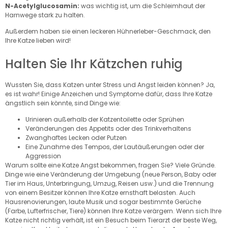
N-Acetylglucosamin:
was wichtig ist, um die Schleimhaut der
Harnwege stark zu halten.
Außerdem haben sie einen leckeren Hühnerleber-Geschmack, den
Ihre Katze lieben wird!
Halten Sie Ihr Kätzchen ruhig
Wussten Sie, dass Katzen unter Stress und Angst leiden können? Ja,
es ist wahr! Einige Anzeichen und Symptome dafür, dass Ihre Katze
ängstlich sein könnte, sind Dinge wie:
Urinieren außerhalb der Katzentoilette oder Sprühen
Veränderungen des Appetits oder des Trinkverhaltens
Zwanghaftes Lecken oder Putzen
Eine Zunahme des Tempos, der Lautäußerungen oder der
Aggression
Warum sollte eine Katze Angst bekommen, fragen Sie? Viele Gründe.
Dinge wie eine Veränderung der Umgebung (neue Person, Baby oder
Tier im Haus, Unterbringung, Umzug, Reisen usw.) und die Trennung
von einem Besitzer können Ihre Katze ernsthaft belasten. Auch
Hausrenovierungen, laute Musik und sogar bestimmte Gerüche
(Farbe, Lufterfrischer, Tiere) können Ihre Katze verärgern. Wenn sich Ihre
Katze nicht richtig verhält, ist ein Besuch beim Tierarzt der beste Weg,