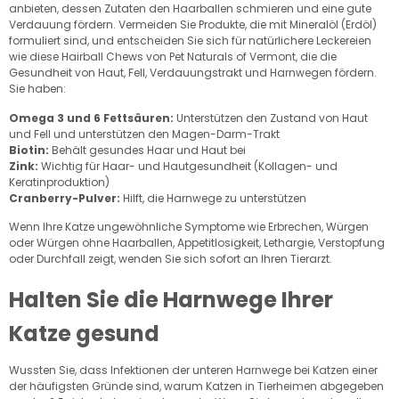
anbieten, dessen Zutaten den Haarballen schmieren und eine gute
Verdauung fördern. Vermeiden Sie Produkte, die mit Mineralöl (Erdöl)
formuliert sind, und entscheiden Sie sich für natürlichere Leckereien
wie diese Hairball Chews von Pet Naturals of Vermont, die die
Gesundheit von Haut, Fell, Verdauungstrakt und Harnwegen fördern.
Sie haben:
Omega 3 und 6 Fettsäuren:
Unterstützen den Zustand von Haut
und Fell und unterstützen den Magen-Darm-Trakt
Biotin:
Behält gesundes Haar und Haut bei
Zink:
Wichtig für Haar- und Hautgesundheit (Kollagen- und
Keratinproduktion)
Cranberry-Pulver:
Hilft, die Harnwege zu unterstützen
Wenn Ihre Katze ungewöhnliche Symptome wie Erbrechen, Würgen
oder Würgen ohne Haarballen, Appetitlosigkeit, Lethargie, Verstopfung
oder Durchfall zeigt, wenden Sie sich sofort an Ihren Tierarzt.
Halten Sie die Harnwege Ihrer
Katze gesund
Wussten Sie, dass Infektionen der unteren Harnwege bei Katzen einer
der häufigsten Gründe sind, warum Katzen in Tierheimen abgegeben