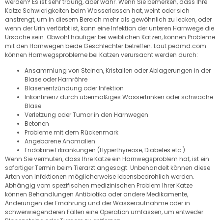
werden? Es ist sehr traurig, aber wahr. Wenn Sie bemerken, dass Ihre
Katze Schwierigkeiten beim Wasserlassen hat, weint oder sich
anstrengt, um in diesem Bereich mehr als gewöhnlich zu lecken, oder
wenn der Urin verfärbt ist, kann eine Infektion der unteren Harnwege die
Ursache sein. Obwohl häufiger bei weiblichen Katzen, können Probleme
mit den Harnwegen beide Geschlechter betreffen. Laut pedmd.com
können Harnwegsprobleme bei Katzen verursacht werden durch:
Ansammlung von Steinen, Kristallen oder Ablagerungen in der
Blase oder Harnröhre
Blasenentzündung oder Infektion
Inkontinenz durch übermäßiges Wassertrinken oder schwache
Blase
Verletzung oder Tumor in den Harnwegen
Betonen
Probleme mit dem Rückenmark
Angeborene Anomalien
Endokrine Erkrankungen (Hyperthyreose, Diabetes etc.)
Wenn Sie vermuten, dass Ihre Katze ein Harnwegsproblem hat, ist ein
sofortiger Termin beim Tierarzt angesagt. Unbehandelt können diese
Arten von Infektionen möglicherweise lebensbedrohlich werden.
Abhängig vom spezifischen medizinischen Problem Ihrer Katze
können Behandlungen Antibiotika oder andere Medikamente,
Änderungen der Ernährung und der Wasseraufnahme oder in
schwerwiegenderen Fällen eine Operation umfassen, um entweder