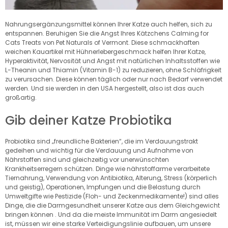
Nahrungsergänzungsmittel können Ihrer Katze auch helfen, sich zu
entspannen. Beruhigen Sie die Angst Ihres Kätzchens Calming for
Cats Treats von Pet Naturals of Vermont. Diese schmackhaften
weichen Kauartikel mit Hühnerlebergeschmack helfen Ihrer Katze,
Hyperaktivität, Nervosität und Angst mit natürlichen Inhaltsstoffen wie
L-Theanin und Thiamin (Vitamin B-1) zu reduzieren, ohne Schläfrigkeit
zu verursachen. Diese können täglich oder nur nach Bedarf verwendet
werden. Und sie werden in den USA hergestellt, also ist das auch
großartig.
Gib deiner Katze Probiotika
Probiotika sind „freundliche Bakterien“, die im Verdauungstrakt
gedeihen und wichtig für die Verdauung und Aufnahme von
Nährstoffen sind und gleichzeitig vor unerwünschten
Krankheitserregern schützen. Dinge wie nährstoffarme verarbeitete
Tiernahrung, Verwendung von Antibiotika, Alterung, Stress (körperlich
und geistig), Operationen, Impfungen und die Belastung durch
Umweltgifte wie Pestizide (Floh- und Zeckenmedikamente!) sind alles
Dinge, die die Darmgesundheit unserer Katze aus dem Gleichgewicht
bringen können . Und da die meiste Immunität im Darm angesiedelt
ist, müssen wir eine starke Verteidigungslinie aufbauen, um unsere