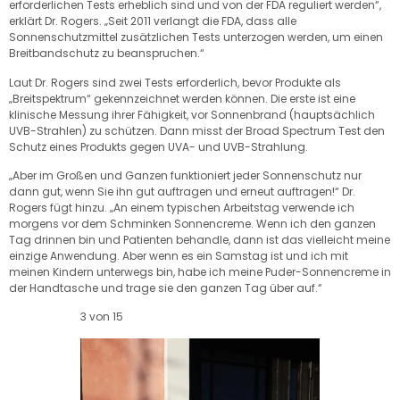
erforderlichen Tests erheblich sind und von der FDA reguliert werden“,
erklärt Dr. Rogers. „Seit 2011 verlangt die FDA, dass alle
Sonnenschutzmittel zusätzlichen Tests unterzogen werden, um einen
Breitbandschutz zu beanspruchen.“
Laut Dr. Rogers sind zwei Tests erforderlich, bevor Produkte als
„Breitspektrum“ gekennzeichnet werden können. Die erste ist eine
klinische Messung ihrer Fähigkeit, vor Sonnenbrand (hauptsächlich
UVB-Strahlen) zu schützen. Dann misst der Broad Spectrum Test den
Schutz eines Produkts gegen UVA- und UVB-Strahlung.
„Aber im Großen und Ganzen funktioniert jeder Sonnenschutz nur
dann gut, wenn Sie ihn gut auftragen und erneut auftragen!“ Dr.
Rogers fügt hinzu. „An einem typischen Arbeitstag verwende ich
morgens vor dem Schminken Sonnencreme. Wenn ich den ganzen
Tag drinnen bin und Patienten behandle, dann ist das vielleicht meine
einzige Anwendung. Aber wenn es ein Samstag ist und ich mit
meinen Kindern unterwegs bin, habe ich meine Puder-Sonnencreme in
der Handtasche und trage sie den ganzen Tag über auf.“
3 von 15