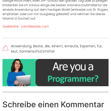
lästige Pflicht mehr, Ihren SPF-Schutz den ganzen Tag über zu pflegen.
Entdecken Sie im Voraus einige der besten Sonnenschutzmittel für die
erneute Anwendung auf dem heutigen Markt (entweder von Dr. Rogers
empfohlen oder von mir ausgiebig getestet) und nehmen Sie dieses
Vitamin D (sicher) auf.
Quellenlink : camillestyles.com
Anwendung
,
Beste
,
die
,
einem
,
erneute
,
Experten
,
für
,
laut
,
Sonnenschutzmittel
Schreibe einen Kommentar