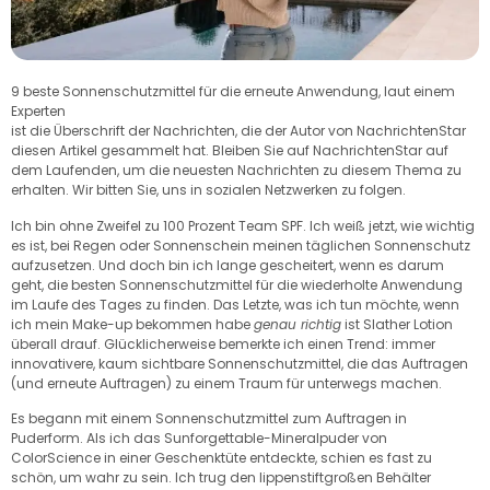
9 beste Sonnenschutzmittel für die erneute Anwendung, laut einem
Experten
ist die Überschrift der Nachrichten, die der Autor von NachrichtenStar
diesen Artikel gesammelt hat. Bleiben Sie auf NachrichtenStar auf
dem Laufenden, um die neuesten Nachrichten zu diesem Thema zu
erhalten. Wir bitten Sie, uns in sozialen Netzwerken zu folgen.
Ich bin ohne Zweifel zu 100 Prozent Team SPF. Ich weiß jetzt, wie wichtig
es ist, bei Regen oder Sonnenschein meinen täglichen Sonnenschutz
aufzusetzen. Und doch bin ich lange gescheitert, wenn es darum
geht, die besten Sonnenschutzmittel für die wiederholte Anwendung
im Laufe des Tages zu finden. Das Letzte, was ich tun möchte, wenn
ich mein Make-up bekommen habe
genau richtig
ist Slather Lotion
überall drauf. Glücklicherweise bemerkte ich einen Trend: immer
innovativere, kaum sichtbare Sonnenschutzmittel, die das Auftragen
(und erneute Auftragen) zu einem Traum für unterwegs machen.
Es begann mit einem Sonnenschutzmittel zum Auftragen in
Puderform. Als ich das Sunforgettable-Mineralpuder von
ColorScience in einer Geschenktüte entdeckte, schien es fast zu
schön, um wahr zu sein. Ich trug den lippenstiftgroßen Behälter