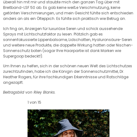
überall hin mit mir und staubte mich den ganzen Tag über mit
Breitband-LSF 50 ab. Es gab keine weiße Verschmutzung, keine
getönten Verschmierungen, und mein Gesicht fühlte sich entschieden
anders an als ein Ölteppich. Es fühlte sich praktisch wie Betrug an.
Ich fing an, Anzeigen für luxuriöse Seren und schick aussehende
Sprays mit Lichtschutzfaktor zu lesen. Plötzlich gab es
sonnenfokussierte Lippenbalsame, Lidschatten, Hyaluronsäure-Seren
und weitere neue Produkte, die doppelte Wirkung hatten oder Nischen-
Sonnenschutz boten (sogar Ihre Haarpartie ist dank Marken wie
Supergoop bedeckt!).
Um Ihnen zu helfen, sich in der schönen neuen Welt des Lichtschutzes
zurechtzufinden, habe ich die Königin der Sonnenschutzmittel, Dr.
Heather Rogers, für ihre fachkundigen Erkenntnisse und Ratschläge
angezapft.
Beitragsbild von Riley Blanks.
1 von 15