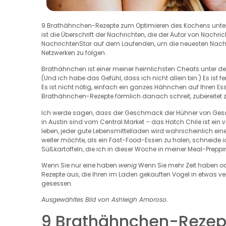
9 Brathähnchen-Rezepte zum Optimieren des Kochens unte
ist die Überschrift der Nachrichten, die der Autor von Nachri
NachrichtenStar auf dem Laufenden, um die neuesten Nachric
Netzwerken zu folgen.
Brathähnchen ist einer meiner heimlichsten Cheats unter 
(Und ich habe das Gefühl, dass ich nicht allein bin.) Es ist 
Es ist nicht nötig, einfach ein ganzes Hähnchen auf Ihren Ess
Brathähnchen-Rezepte förmlich danach schreit, zubereitet 
Ich werde sagen, dass der Geschmack der Hühner von Geschä
in Austin sind vom Central Market – das Hatch Chile ist ein
leben, jeder gute Lebensmittelladen wird wahrscheinlich ei
weiter möchte, als ein Fast-Food-Essen zu holen, schneide 
Süßkartoffeln, die ich in dieser Woche in meiner Meal-Prep
Wenn Sie nur eine haben
wenig
Wenn Sie mehr Zeit haben ode
Rezepte aus, die Ihren im Laden gekauften Vogel in etwas 
gesessen.
Ausgewähltes Bild von Ashleigh Amoroso.
9 Brathähnchen-Rezep