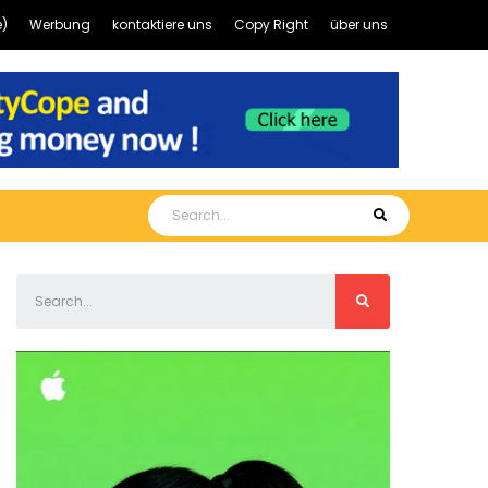
)
Werbung
kontaktiere uns
Copy Right
über uns