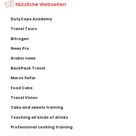
Nützliche Webseiten
DutyCope Academy
Travel Tours
Bitrogen
News Pro
Arabic news
BackPack Travel
Marze Safar
Food Cake
Travel Vision
Cake and sweets training
Teaching all kinds of drinks
Professional cooking training