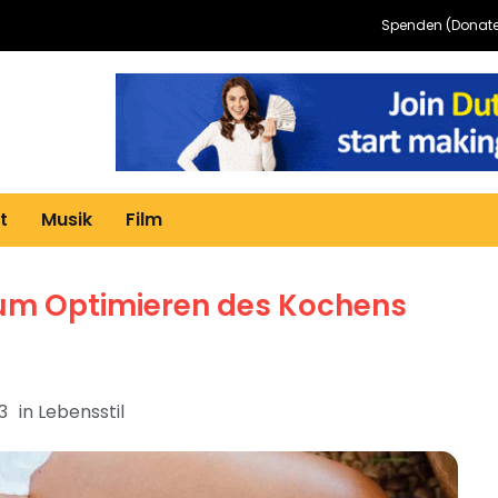
Spenden (Donate
t
Musik
Film
um Optimieren des Kochens
3
in
Lebensstil