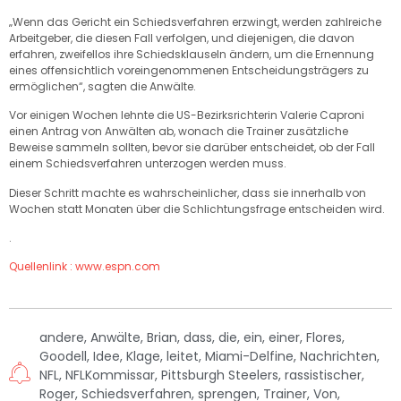
„Wenn das Gericht ein Schiedsverfahren erzwingt, werden zahlreiche
Arbeitgeber, die diesen Fall verfolgen, und diejenigen, die davon
erfahren, zweifellos ihre Schiedsklauseln ändern, um die Ernennung
eines offensichtlich voreingenommenen Entscheidungsträgers zu
ermöglichen“, sagten die Anwälte.
Vor einigen Wochen lehnte die US-Bezirksrichterin Valerie Caproni
einen Antrag von Anwälten ab, wonach die Trainer zusätzliche
Beweise sammeln sollten, bevor sie darüber entscheidet, ob der Fall
einem Schiedsverfahren unterzogen werden muss.
Dieser Schritt machte es wahrscheinlicher, dass sie innerhalb von
Wochen statt Monaten über die Schlichtungsfrage entscheiden wird.
.
Quellenlink : www.espn.com
andere
,
Anwälte
,
Brian
,
dass
,
die
,
ein
,
einer
,
Flores
,
Goodell
,
Idee
,
Klage
,
leitet
,
Miami-Delfine
,
Nachrichten
,
NFL
,
NFLKommissar
,
Pittsburgh Steelers
,
rassistischer
,
Roger
,
Schiedsverfahren
,
sprengen
,
Trainer
,
Von
,