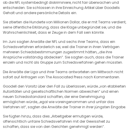
ob die NFL systembedingt diskriminiere, nicht fair überwachen und
entscheiden. Sie schlossen in ihre Einreichung Artikel über Goodells
Gehalt und andere persönliche Details ein.
Sie zitierten die Hunderte von Millionen Dollar, die er mit Teams verdient,
seine öffentliche Erklärung, dass die Klage unbegründet sei, und die
Wahrscheinlichkeit, dass er Zeuge in dem Fall sein könnte.
Im Juni sagten Anwälte der NFL und sechs ihrer Teams, dass ein
Schiedsverfahren erforderlich sei, weil die Trainer in ihren Verträgen
mehreren Schiedsbestimmungen zugestimmt hätten, „die ihre
Ansprüche vollständig abdecken“. Sie sagten auch, dass die Trainer
einzeln und nicht als Gruppe zum Schiedsverfahren gehen müssten.
Die Anwälte der Liga und ihrer Teams antworteten am Mittwoch nicht
sofort auf Anfragen von The Associated Press nach Kommentaren.
Goodell den Vorsitz über den Fall zu überlassen, würde „von etablierten
Autoritäten und gesellschaftlichen Normen abweichen“ und einen
neuen Schiedsstandard schaffen, der eine Genehmigung
ermöglichen würde, „egal wie voreingenommen und unfair das
Verfahren ist“, sagten die Anwälte der Trainer in ihrer jüngsten Eingabe.
Sie fügten hinzu, dass dies „Arbeitgeber ermutigen würde,
offensichtlich unfaire Schiedsverfahren mit der Gewissheit zu
schaffen, dass sie von den Gerichten genehmigt werden“.