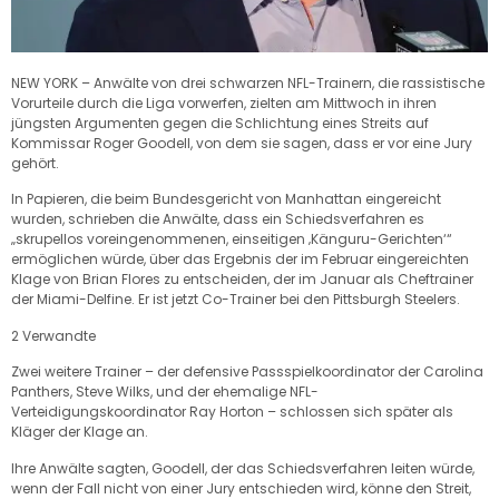
NEW YORK – Anwälte von drei schwarzen NFL-Trainern, die rassistische
Vorurteile durch die Liga vorwerfen, zielten am Mittwoch in ihren
jüngsten Argumenten gegen die Schlichtung eines Streits auf
Kommissar Roger Goodell, von dem sie sagen, dass er vor eine Jury
gehört.
In Papieren, die beim Bundesgericht von Manhattan eingereicht
wurden, schrieben die Anwälte, dass ein Schiedsverfahren es
„skrupellos voreingenommenen, einseitigen ‚Känguru-Gerichten‘“
ermöglichen würde, über das Ergebnis der im Februar eingereichten
Klage von Brian Flores zu entscheiden, der im Januar als Cheftrainer
der Miami-Delfine. Er ist jetzt Co-Trainer bei den Pittsburgh Steelers.
2 Verwandte
Zwei weitere Trainer – der defensive Passspielkoordinator der Carolina
Panthers, Steve Wilks, und der ehemalige NFL-
Verteidigungskoordinator Ray Horton – schlossen sich später als
Kläger der Klage an.
Ihre Anwälte sagten, Goodell, der das Schiedsverfahren leiten würde,
wenn der Fall nicht von einer Jury entschieden wird, könne den Streit,