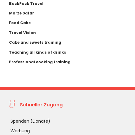
BackPack Travel
Marze Safar
Food Cake
Travel Vision
Cake and sweets training
Teaching all kinds of drinks
Professional cooking training
Schneller Zugang
Spenden (Donate)
Werbung