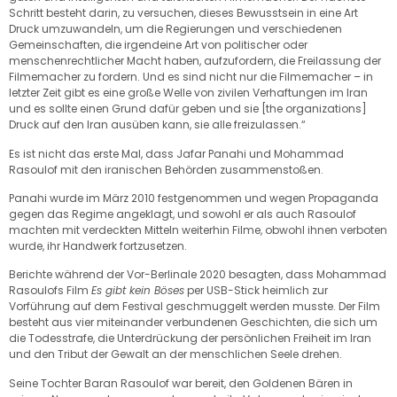
Schritt besteht darin, zu versuchen, dieses Bewusstsein in eine Art
Druck umzuwandeln, um die Regierungen und verschiedenen
Gemeinschaften, die irgendeine Art von politischer oder
menschenrechtlicher Macht haben, aufzufordern, die Freilassung der
Filmemacher zu fordern. Und es sind nicht nur die Filmemacher – in
letzter Zeit gibt es eine große Welle von zivilen Verhaftungen im Iran
und es sollte einen Grund dafür geben und sie [the organizations]
Druck auf den Iran ausüben kann, sie alle freizulassen.“
Es ist nicht das erste Mal, dass Jafar Panahi und Mohammad
Rasoulof mit den iranischen Behörden zusammenstoßen.
Panahi wurde im März 2010 festgenommen und wegen Propaganda
gegen das Regime angeklagt, und sowohl er als auch Rasoulof
machten mit verdeckten Mitteln weiterhin Filme, obwohl ihnen verboten
wurde, ihr Handwerk fortzusetzen.
Berichte während der Vor-Berlinale 2020 besagten, dass Mohammad
Rasoulofs Film
Es gibt kein Böses
per USB-Stick heimlich zur
Vorführung auf dem Festival geschmuggelt werden musste. Der Film
besteht aus vier miteinander verbundenen Geschichten, die sich um
die Todesstrafe, die Unterdrückung der persönlichen Freiheit im Iran
und den Tribut der Gewalt an der menschlichen Seele drehen.
Seine Tochter Baran Rasoulof war bereit, den Goldenen Bären in