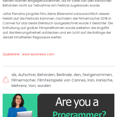
seinem Namen entgegenzunehmen, da ihr Vater von den iranischen
Behörden nicht zur Teilnahme am Festival zugelassen wurde.
Jafar Panahis jüngster Film,
Keine Bären
wird voraussichtlich diesen
Herbst auf die Festivals kommen, nachdem der Filmemacher 2018 in
Cannes für das beste Drehbuch ausgezeichnet wurde
3 Gesichter
. Die
Enthüllung auf großen Filmplattformen würde weiterhin die Angriffe
auf die Meinungsfreiheit aufdecken und ein Licht auf die Notlage der
derzeit inhaftierten Regisseure werfen.
.
Quellenlink : www.euronews.com
als
,
Aufschrei
,
Behörden
,
Berlinale
,
den
,
festgenommen
,
Filmemacher
,
Filmfestspiele von Cannes
,
Iran
,
iranische
,
Mehrere
,
Von
,
wurden