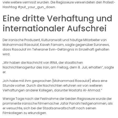
viele weitere vermisst wurden. Die Regisseure verwendeten den Protest-
Hashtag #put_your_gun_down.
Eine dritte Verhaftung und
internationaler Aufschrei
Der iranische Produzent, Kulturanwalt und häufige Mitarbeiter von
Mohammad Rasoulof, Kaveh Farnam, sagte gegenüber Euronews,
dass Rasoulof im Teheraner Evin-Gefängnis in Einzelhaft gehalten
wird.
„Wir haben die Nachricht von IRNA, der staatlichen
Nachrichtenagentur des Iran, am Freitag, dem 8. Juli, erhalten“, sagte
er.
„Ich habe mit ihm gesprochen [Mohammad Rasoulof] etwa eine
Stunde vorher. Durch die Nachrichten erfuhren wir von weiteren
Verhaftungen anderer Kollegen, darunter Mostafa Al-Ahmad.“
Wenige Tage nach der Festnahme der beiden Regisseure wurde der
prominente iranische Filmemacher Jafar Panahi festgenommen, als
er versuchte, sich bei der Staatsanwaltschaft nach seinen
Filmkollegen zu erkundigen.