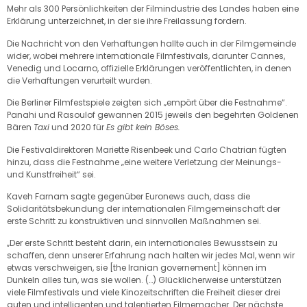
Mehr als 300 Persönlichkeiten der Filmindustrie des Landes haben eine
Erklärung unterzeichnet, in der sie ihre Freilassung fordern.
Die Nachricht von den Verhaftungen hallte auch in der Filmgemeinde
wider, wobei mehrere internationale Filmfestivals, darunter Cannes,
Venedig und Locarno, offizielle Erklärungen veröffentlichten, in denen
die Verhaftungen verurteilt wurden.
Die Berliner Filmfestspiele zeigten sich „empört über die Festnahme“.
Panahi und Rasoulof gewannen 2015 jeweils den begehrten Goldenen
Bären
Taxi
und 2020 für
Es gibt kein Böses.
Die Festivaldirektoren Mariette Risenbeek und Carlo Chatrian fügten
hinzu, dass die Festnahme „eine weitere Verletzung der Meinungs-
und Kunstfreiheit“ sei.
Kaveh Farnam sagte gegenüber Euronews auch, dass die
Solidaritätsbekundung der internationalen Filmgemeinschaft der
erste Schritt zu konstruktiven und sinnvollen Maßnahmen sei.
„Der erste Schritt besteht darin, ein internationales Bewusstsein zu
schaffen, denn unserer Erfahrung nach halten wir jedes Mal, wenn wir
etwas verschweigen, sie [the Iranian governement] können im
Dunkeln alles tun, was sie wollen. (…) Glücklicherweise unterstützen
viele Filmfestivals und viele Kinozeitschriften die Freiheit dieser drei
guten und intelligenten und talentierten Filmemacher. Der nächste