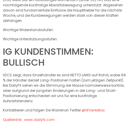
nachfolgende kurzfristige Abwärtsbewegung unterstützt. Abgesehen
davon sind fundamentale Einflüsse die Haupttreiber für die nächste
Woche, und die Kursbewegungen werden stark von diesen Kräften
abhängen.
Wichtige Widerstandsstufen:
Wichtige Unterstützungsstufen:
IG KUNDENSTIMMEN:
BULLISCH
IGCS zeigt, dass Einzelhändler es sind
NETTO LANG
auf Rohöl, wobei 69
% der Händler derzeit Long-Positionen halten (zum jetzigen Zeitpunkt).
Bei DailyFX sehen wir die Stimmung der Masse normalerweise konträr,
aber aufgrund der jüngsten Änderungen in der Long- und Short-
Positionierung entscheiden wir uns für eine kurzfristige
Aufwärtstendenz.
Kontaktieren und folgen Sie Warrenon Twitter:
@WVenketas
Quellenlink : www.dailyfx.com