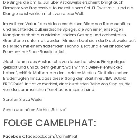
Die Single, die am 15. Juli über Astralwerks erscheint, bringt auch
Elemente von Progressive House mit einem Sci-Fi-Twist mit – und die
Klangreise ist wirklich nicht von dieser Welt.
Im weiteren Verlauf des Videos erscheinen Bilder von Raumschiffen
und leuchtende, außerirdische Spiegel, die von einer jenseitigen
Klanglandschaft aus widerhallendem Gesang und orchestralen
Grundtönen untermalt werden. Filmisch baut sich der Druck weiter auf,
bis er sich mit einem flatternden Techno-Beat und einer kinetischen
Four-on-the-Floor-Basslinie löst.
„Nach Jahren des Austauschs von Ideen hat etwas Einzigartiges
geklickt und uns zu dem geführt, was wir mit ‚Believe‘ entwickelt
haben“, erklärte Mathame in den sozialen Medien. Die italienischen
Brüder fügten hinzu, dass dieser Song den Start ihrer „NEW SOUND
PROGRAM“-Initiative markiert, einer kuratierten Reihe von Singles, die
von der sommerlichen Tanzfläche inspiriert sind.
Scrollen Sie zu Weiter
Sehen und hören Sie hier „Believe“:
FOLGE CAMELPHAT:
Facebook:
facebook.com/CamelPhat