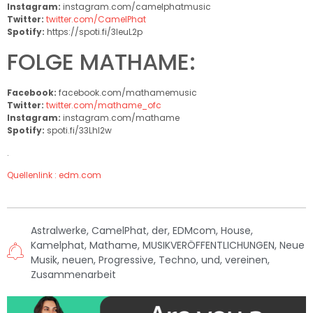
Instagram:
instagram.com/camelphatmusic
Twitter:
twitter.com/CamelPhat
Spotify:
https://spoti.fi/3leuL2p
FOLGE MATHAME:
Facebook:
facebook.com/mathamemusic
Twitter:
twitter.com/mathame_ofc
Instagram:
instagram.com/mathame
Spotify:
spoti.fi/33LhI2w
.
Quellenlink : edm.com
Astralwerke
,
CamelPhat
,
der
,
EDMcom
,
House
,
Kamelphat
,
Mathame
,
MUSIKVERÖFFENTLICHUNGEN
,
Neue
Musik
,
neuen
,
Progressive
,
Techno
,
und
,
vereinen
,
Zusammenarbeit