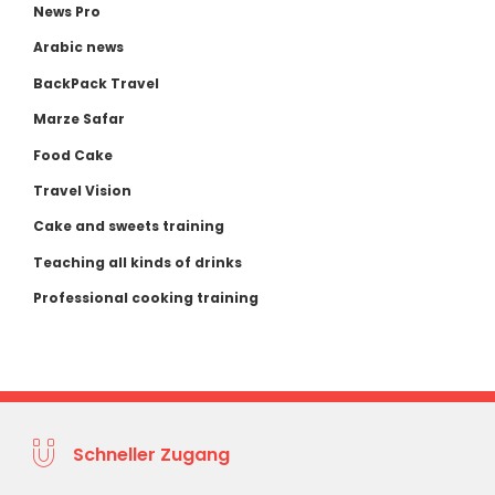
News Pro
Arabic news
BackPack Travel
Marze Safar
Food Cake
Travel Vision
Cake and sweets training
Teaching all kinds of drinks
Professional cooking training
Schneller Zugang