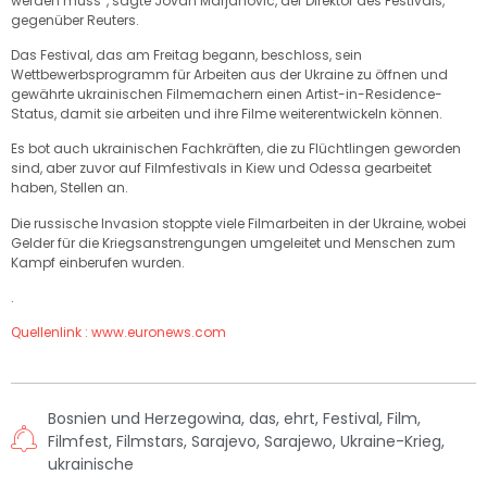
werden muss“, sagte Jovan Marjanovic, der Direktor des Festivals,
gegenüber Reuters.
Das Festival, das am Freitag begann, beschloss, sein
Wettbewerbsprogramm für Arbeiten aus der Ukraine zu öffnen und
gewährte ukrainischen Filmemachern einen Artist-in-Residence-
Status, damit sie arbeiten und ihre Filme weiterentwickeln können.
Es bot auch ukrainischen Fachkräften, die zu Flüchtlingen geworden
sind, aber zuvor auf Filmfestivals in Kiew und Odessa gearbeitet
haben, Stellen an.
Die russische Invasion stoppte viele Filmarbeiten in der Ukraine, wobei
Gelder für die Kriegsanstrengungen umgeleitet und Menschen zum
Kampf einberufen wurden.
.
Quellenlink : www.euronews.com
Bosnien und Herzegowina
,
das
,
ehrt
,
Festival
,
Film
,
Filmfest
,
Filmstars
,
Sarajevo
,
Sarajewo
,
Ukraine-Krieg
,
ukrainische