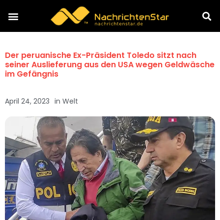
Der peruanische Ex-Präsident Toledo sitzt nach
seiner Auslieferung aus den USA wegen Geldwäsche
im Gefängnis
April 24, 2023
in
Welt