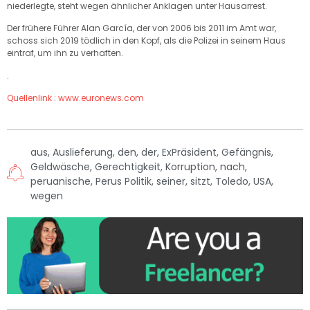
niederlegte, steht wegen ähnlicher Anklagen unter Hausarrest.
Der frühere Führer Alan García, der von 2006 bis 2011 im Amt war,
schoss sich 2019 tödlich in den Kopf, als die Polizei in seinem Haus
eintraf, um ihn zu verhaften.
.
Quellenlink : www.euronews.com
aus
,
Auslieferung
,
den
,
der
,
ExPräsident
,
Gefängnis
,
Geldwäsche
,
Gerechtigkeit
,
Korruption
,
nach
,
peruanische
,
Perus Politik
,
seiner
,
sitzt
,
Toledo
,
USA
,
wegen