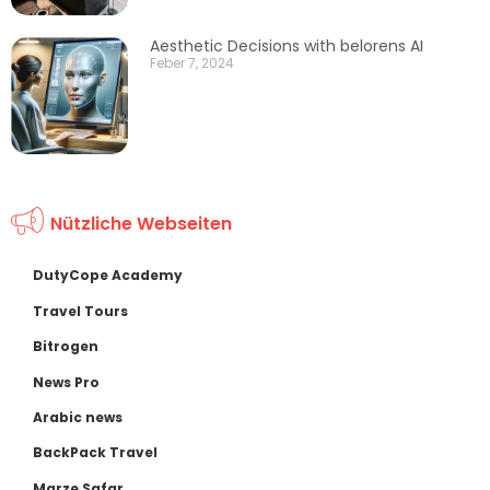
Aesthetic Decisions with belorens AI
Feber 7, 2024
Nützliche Webseiten
DutyCope Academy
Travel Tours
Bitrogen
News Pro
Arabic news
BackPack Travel
Marze Safar