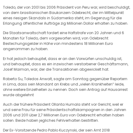
Toledo, der von 2001 bis 2006 Präsident von Peru war, wird beschuldigt,
von dem brasilianischen Baukonzern Odebrecht, der im Mittelpunkt
eines riesigen Skandals in Südamerika steht, im Gegenzug für die
Erlangung öffentlicher Aufträge zig Millionen Dollar erhalten zu haben.
Die Staatsanwaltschaft fordert eine Haftstrafe von 20 Jahren und 6
Monaten für Toledo, dem vorgeworfen wird, von Odebrecht
Bestechungsgelder in Höhe von mindestens 18 Millionen Euro
angenommen zu haben.
Er hat jedoch behauptet, dass er an den Vorwürfen unschuldig ist,
und behauptet, dass es ein inzwischen verstorbener Geschäftsmann,
Josef Maiman, war, der die Transaktionen abgewickelt hat.
Roberto Su, Toledos Anwalt, sagte am Sonntag gegenüber Reportern
in Lima, dass sein Mandant an Krebs und „vielen Krankheiten“ leide,
ohne weitere Einzelheiten zu nennen. Doch sein Antrag auf Hausarrest
wurde abgelehnt
Auch der frühere Präsident Ollanta Humala steht vor Gericht, weil er
und seine Frau für seine Präsidentschaftskampagnen in den Jahren
2006 und 2011 über 2,7 Millionen Euro von Odebrecht erhalten haben
sollen. Beide haben jegliches Fehlverhalten bestritten.
Der Ex-Vorsitzende Pedro Pablo Kuczynski, der sein Amt 2018