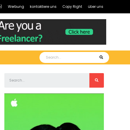
)
Werbung
kontaktiere uns
Copy Right
über uns