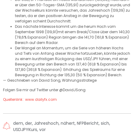
er über den 50-Tages-SMA (135,91) zurückgedrängt wurde, und
der Wechselkurs könnte versuchen, das Jahreshoch (139,39) zu
testen, da er den positiven Anstieg in der Bewegung zu
verfolgen scheint Durchschnitt.
Das nächste Interesse kommt um die herum
Hoch vom
September 1998 (139,91)
mit einem Break/Close über dem
140,30
(78,6% Expansion) Region
bringen die
141,70 (161,8 % Expansion)
Bereich auf dem Radar.
Der Mangel an Momentum, um die Serie von höheren Hochs
und Tiefs von Anfang dieser Woche fortzusetzen, könnte jedoch
zu einem kurzfristigen Rückgang des USD/JPY führen, mit einer
Bewegung unter den
Bereich von 137,40 (61,8 % Expansion) bis
137,80 (361,8 % Expansion).
Erhöhung des Spielraums für eine
Bewegung in Richtung der
135,30 (50 % Expansion)
Bereich.
— Geschrieben von David Song, Währungsstratege
Folgen Sie mir auf Twitter unter @DavidJSong
Quellenlink : www.dailyfx.com
dem
,
der
,
Jahreshoch
,
nähert
,
NFPBericht
,
sich
,
USDJPYKurs
,
vor