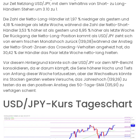
zur Zeit
Netzlang
USD/JPY,
mit dem Verhältnis von Short- zu Long-
Händlern
Stehen
um 3.10 zu 1.
Die Zahl der Netto-Long-Händler ist 1,97 % niedriger als gestern und
4,18 % niedriger als letzte Woche, während die Zahl der Netto-Short-
Händler 3,53 % höher ist als gestern und 6,95 % höher als letzte Woche.
Der Rückgang der Netto-Long-Position kommt als USD/JPY
zieht sich
von einem frischen Monatshoch zurück (139,08)
während der Anstieg
der Netto-Short-Zinsen das Crowding-Verhalten angeheizt hat, da
30,42 % der Händler das Paar letzte Woche netto-long hielten.
Vor diesem Hintergrund könnte sich der USD/JPY vor dem NFP-Bericht
konsolidieren, da er darum kämpft, die Serie höherer Hochs und Tiefs
von Anfang dieser Woche fortzusetzen, aber der Wechselkurs könnte
ins Stocken geraten
weitere Versuche, das Jahreshoch (139,39) zu
testen
da es den positiven Anstieg des 50-Tage-SMA (135,91) zu
verfolgen scheint.
USD/JPY-Kurs Tageschart