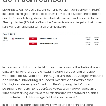
Die jüngste Rallye des USD/JPY scheint vor dem Jahreshoch (139,39)
ins Stocken zu geraten, da es darum kämpft, die Serie höherer Hochs
und Tiefs von Anfang dieser Woche fortzusetzen, wobei der Relative
Strength Index (RSI) eine ähnliche Dynamik widerspiegelt scheint den
Kurs vor dem überkauften Gebiet umzukehren.
Nichtsdestotrotz könnte der NFP-Bericht eine zinsbullische Reaktion in
USD/JPY hervorrufen, da die Aktualisierung voraussichtlich zeigen
wird, dass die US-Wirtschaft im August um 300.000 zulegen wird, und
eine positive Entwicklung die Federal Reserve dazu veranlassen
könnte, ihren derzeitigen Ansatz zur Bekämpfung der Inflation
beizubehalten
Vorsitzende
Jérôme Powell
warnt davor, dass „r
Die
Wiederherstellung der Preisstabilität erfordert wahrscheinlich, dass
eine restriktive Politik für einige Zeit beibehalten wird.
”
Infolgedessen kann eine positive Entwicklung eine zinsbullische