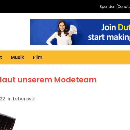
Spenden (Donate
t
Musik
Film
s, laut unserem Modeteam
022
in
Lebensstil