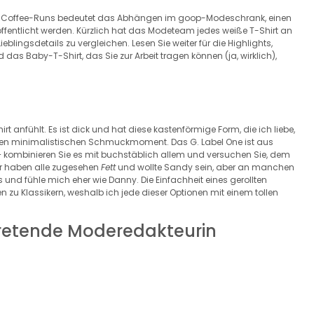
-Coffee-Runs bedeutet das Abhängen im goop-Modeschrank, einen
öffentlicht werden. Kürzlich hat das Modeteam jedes weiße T-Shirt an
blingsdetails zu vergleichen. Lesen Sie weiter für die Highlights,
as Baby-T-Shirt, das Sie zur Arbeit tragen können (ja, wirklich),
hirt anfühlt. Es ist dick und hat diese kastenförmige Form, die ich liebe,
gen minimalistischen Schmuckmoment. Das G. Label One ist aus
– kombinieren Sie es mit buchstäblich allem und versuchen Sie, dem
ir haben alle zugesehen
Fett
und wollte Sandy sein, aber an manchen
und fühle mich eher wie Danny. Die Einfachheit eines gerollten
n zu Klassikern, weshalb ich jede dieser Optionen mit einem tollen
rtretende Moderedakteurin