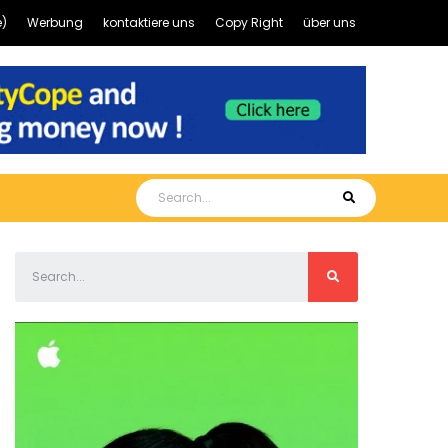
)
Werbung
kontaktiere uns
Copy Right
über uns