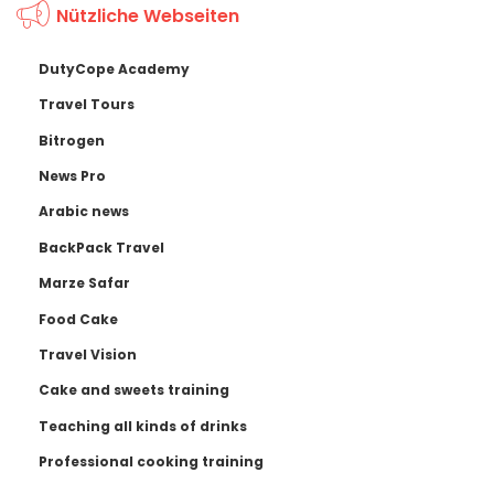
Nützliche Webseiten
DutyCope Academy
Travel Tours
Bitrogen
News Pro
Arabic news
BackPack Travel
Marze Safar
Food Cake
Travel Vision
Cake and sweets training
Teaching all kinds of drinks
Professional cooking training