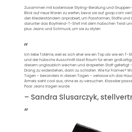
Zusammen mit kostenloser Styling-Beratung und Gruppen
Blick auf neue Waren zu werfen, bevor sie auf goop.com ver
den Kleiderständern anprobiert, um Passformen, Stoffe und Lie
darunter das Boyfriend-T-Shirt mit dem hübschen Twist und d
plus Jeans und Schmuck, um sie zu stylen.
„
Ich liebe Totême, weil es sich eher wie ein Top als wie ein T-S
und der hübsche Ausschnitt lässt Raum für einen großarti
diesem unglaublich weichen und drapierten Stoff gefertigt 
Drang zu widerstehen, darin zu schlafen. Wie für Frames? W
Tagen – besonders in diesen Tagen – verlasse ich das Haus 
Ärmels sieht cool aus, ohne es zu versuchen. Klassiker passe
Paar Jeans tragen würde.
– Sandra Slusarczyk, stellve
”