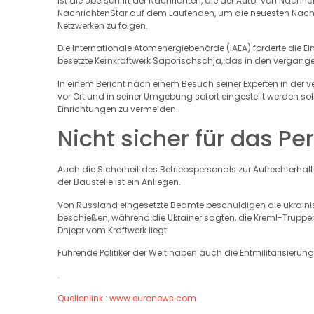
ist die Überschrift der Nachrichten, die der Autor von Nachri
NachrichtenStar auf dem Laufenden, um die neuesten Nachric
Netzwerken zu folgen.
Die Internationale Atomenergiebehörde (IAEA) forderte die E
besetzte Kernkraftwerk Saporischschja, das in den verga
In einem Bericht nach einem Besuch seiner Experten in d
vor Ort und in seiner Umgebung sofort eingestellt werden 
Einrichtungen zu vermeiden.
Nicht sicher für das Pe
Auch die Sicherheit des Betriebspersonals zur Aufrechterhal
der Baustelle ist ein Anliegen.
Von Russland eingesetzte Beamte beschuldigen die ukrainische
beschießen, während die Ukrainer sagten, die Kreml-Truppen 
Dnjepr vom Kraftwerk liegt.
Führende Politiker der Welt haben auch die Entmilitarisierung
.
Quellenlink : www.euronews.com