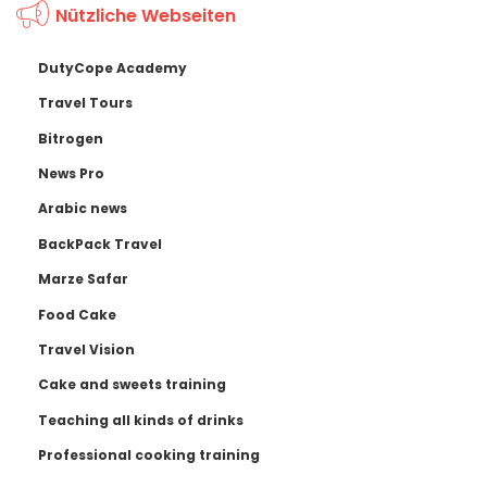
Nützliche Webseiten
DutyCope Academy
Travel Tours
Bitrogen
News Pro
Arabic news
BackPack Travel
Marze Safar
Food Cake
Travel Vision
Cake and sweets training
Teaching all kinds of drinks
Professional cooking training