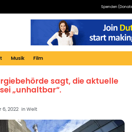
Spenden (Donate
t
Musik
Film
rgiebehörde sagt, die aktuelle
sei „unhaltbar“.
 6, 2022
in
Welt