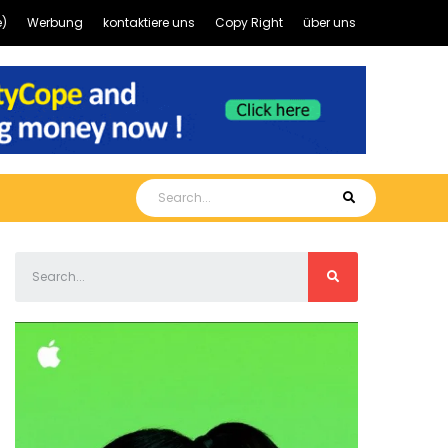
)
Werbung
kontaktiere uns
Copy Right
über uns