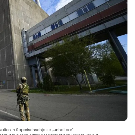
uation in Saporischschja sei „unhaltbar“.