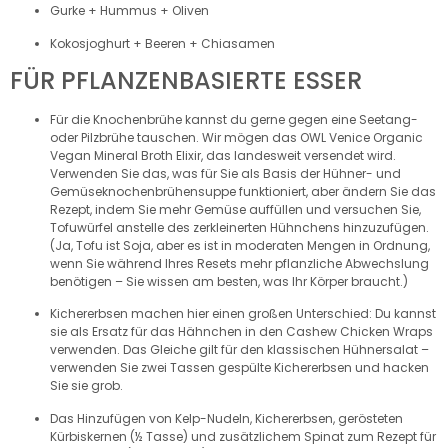
Gurke + Hummus + Oliven
Kokosjoghurt + Beeren + Chiasamen
FÜR PFLANZENBASIERTE ESSER
Für die Knochenbrühe kannst du gerne gegen eine Seetang-
oder Pilzbrühe tauschen. Wir mögen das OWL Venice Organic
Vegan Mineral Broth Elixir, das landesweit versendet wird.
Verwenden Sie das, was für Sie als Basis der Hühner- und
Gemüseknochenbrühensuppe funktioniert, aber ändern Sie das
Rezept, indem Sie mehr Gemüse auffüllen und versuchen Sie,
Tofuwürfel anstelle des zerkleinerten Hühnchens hinzuzufügen.
(Ja, Tofu ist Soja, aber es ist in moderaten Mengen in Ordnung,
wenn Sie während Ihres Resets mehr pflanzliche Abwechslung
benötigen – Sie wissen am besten, was Ihr Körper braucht.)
Kichererbsen machen hier einen großen Unterschied: Du kannst
sie als Ersatz für das Hähnchen in den Cashew Chicken Wraps
verwenden. Das Gleiche gilt für den klassischen Hühnersalat –
verwenden Sie zwei Tassen gespülte Kichererbsen und hacken
Sie sie grob.
Das Hinzufügen von Kelp-Nudeln, Kichererbsen, gerösteten
Kürbiskernen (½ Tasse) und zusätzlichem Spinat zum Rezept für