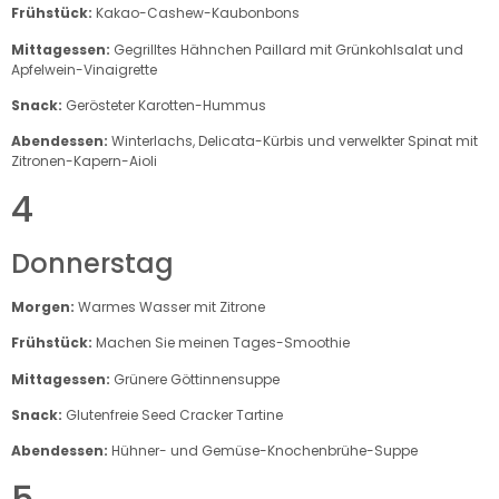
Frühstück:
Kakao-Cashew-Kaubonbons
Mittagessen:
Gegrilltes Hähnchen Paillard mit Grünkohlsalat und
Apfelwein-Vinaigrette
Snack:
Gerösteter Karotten-Hummus
Abendessen:
Winterlachs, Delicata-Kürbis und verwelkter Spinat mit
Zitronen-Kapern-Aioli
4
Donnerstag
Morgen:
Warmes Wasser mit Zitrone
Frühstück:
Machen Sie meinen Tages-Smoothie
Mittagessen:
Grünere Göttinnensuppe
Snack:
Glutenfreie Seed Cracker Tartine
Abendessen:
Hühner- und Gemüse-Knochenbrühe-Suppe
5