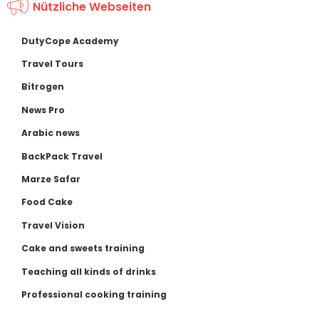
Nützliche Webseiten
DutyCope Academy
Travel Tours
Bitrogen
News Pro
Arabic news
BackPack Travel
Marze Safar
Food Cake
Travel Vision
Cake and sweets training
Teaching all kinds of drinks
Professional cooking training