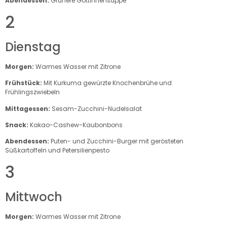
Abendessen:
Grünere Göttinnensuppe
2
Dienstag
Morgen:
Warmes Wasser mit Zitrone
Frühstück:
Mit Kurkuma gewürzte Knochenbrühe und
Frühlingszwiebeln
Mittagessen:
Sesam-Zucchini-Nudelsalat
Snack:
Kakao-Cashew-Kaubonbons
Abendessen:
Puten- und Zucchini-Burger mit gerösteten
Süßkartoffeln und Petersilienpesto
3
Mittwoch
Morgen:
Warmes Wasser mit Zitrone