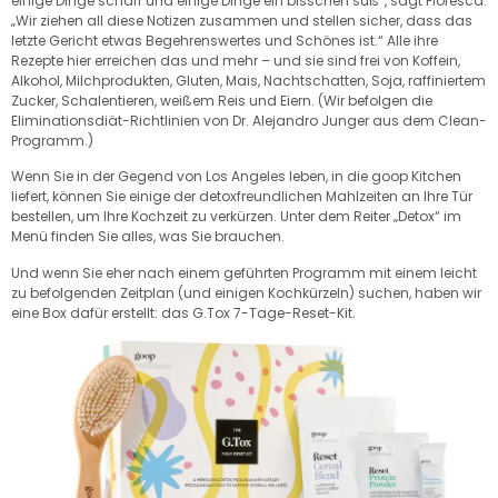
einige Dinge scharf und einige Dinge ein bisschen süß“, sagt Floresca.
„Wir ziehen all diese Notizen zusammen und stellen sicher, dass das
letzte Gericht etwas Begehrenswertes und Schönes ist.“ Alle ihre
Rezepte hier erreichen das und mehr – und sie sind frei von Koffein,
Alkohol, Milchprodukten, Gluten, Mais, Nachtschatten, Soja, raffiniertem
Zucker, Schalentieren, weißem Reis und Eiern. (Wir befolgen die
Eliminationsdiät-Richtlinien von Dr. Alejandro Junger aus dem Clean-
Programm.)
Wenn Sie in der Gegend von Los Angeles leben, in die goop Kitchen
liefert, können Sie einige der detoxfreundlichen Mahlzeiten an Ihre Tür
bestellen, um Ihre Kochzeit zu verkürzen. Unter dem Reiter „Detox“ im
Menü finden Sie alles, was Sie brauchen.
Und wenn Sie eher nach einem geführten Programm mit einem leicht
zu befolgenden Zeitplan (und einigen Kochkürzeln) suchen, haben wir
eine Box dafür erstellt: das G.Tox 7-Tage-Reset-Kit.