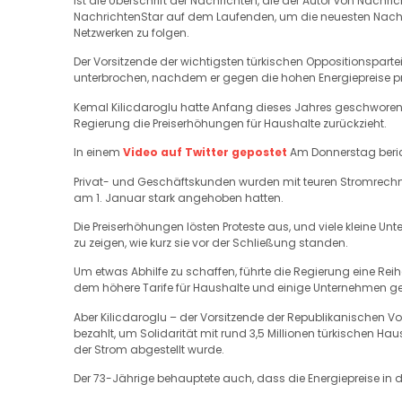
ist die Überschrift der Nachrichten, die der Autor von Nachri
NachrichtenStar auf dem Laufenden, um die neuesten Nachric
Netzwerken zu folgen.
Der Vorsitzende der wichtigsten türkischen Oppositionspart
unterbrochen, nachdem er gegen die hohen Energiepreise pro
Kemal Kilicdaroglu hatte Anfang dieses Jahres geschworen, 
Regierung die Preiserhöhungen für Haushalte zurückzieht.
In einem
Video auf Twitter gepostet
Am Donnerstag berich
Privat- und Geschäftskunden wurden mit teuren Stromrechn
am 1. Januar stark angehoben hatten.
Die Preiserhöhungen lösten Proteste aus, und viele kleine 
zu zeigen, wie kurz sie vor der Schließung standen.
Um etwas Abhilfe zu schaffen, führte die Regierung eine R
dem höhere Tarife für Haushalte und einige Unternehmen ge
Aber Kilicdaroglu – der Vorsitzende der Republikanischen Vo
bezahlt, um Solidarität mit rund 3,5 Millionen türkischen 
der Strom abgestellt wurde.
Der 73-Jährige behauptete auch, dass die Energiepreise in d