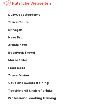
Nützliche Webseiten
DutyCope Academy
Travel Tours
Bitrogen
News Pro
Arabic news
BackPack Travel
Marze Safar
Food Cake
Travel Vision
Cake and sweets training
Teaching all kinds of drinks
Professional cooking training