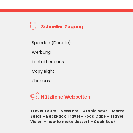
Schneller Zugang
Spenden (Donate)
Werbung
kontaktiere uns
Copy Right
über uns
Nützliche Webseiten
Travel Tours
–
News Pro
–
Arabic news
–
Marze
Safar
–
BackPack Travel
–
Food Cake
–
Travel
Vision
–
how to make dessert
–
Cook Book