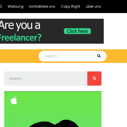
)
Werbung
kontaktiere uns
Copy Right
über uns