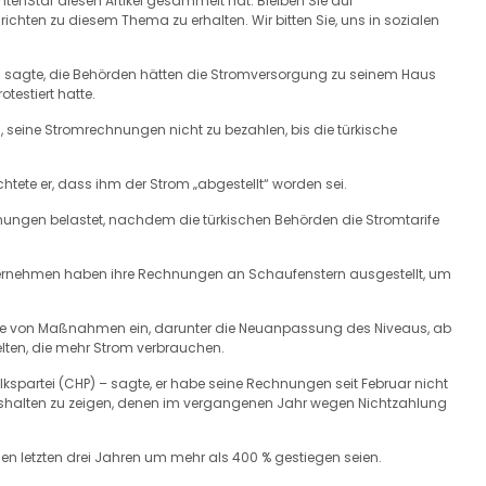
chtenStar diesen Artikel gesammelt hat. Bleiben Sie auf
hten zu diesem Thema zu erhalten. Wir bitten Sie, uns in sozialen
ei sagte, die Behörden hätten die Stromversorgung zu seinem Haus
testiert hatte.
seine Stromrechnungen nicht zu bezahlen, bis die türkische
tete er, dass ihm der Strom „abgestellt“ worden sei.
ungen belastet, nachdem die türkischen Behörden die Stromtarife
Unternehmen haben ihre Rechnungen an Schaufenstern ausgestellt, um
eihe von Maßnahmen ein, darunter die Neuanpassung des Niveaus, ab
lten, die mehr Strom verbrauchen.
lkspartei (CHP) – sagte, er habe seine Rechnungen seit Februar nicht
Haushalten zu zeigen, denen im vergangenen Jahr wegen Nichtzahlung
en letzten drei Jahren um mehr als 400 % gestiegen seien.