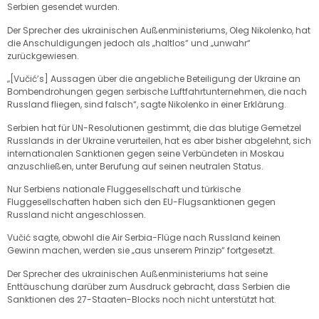
Serbien gesendet wurden.
Der Sprecher des ukrainischen Außenministeriums, Oleg Nikolenko, hat
die Anschuldigungen jedoch als „haltlos“ und „unwahr“
zurückgewiesen.
„[Vučić’s] Aussagen über die angebliche Beteiligung der Ukraine an
Bombendrohungen gegen serbische Luftfahrtunternehmen, die nach
Russland fliegen, sind falsch“, sagte Nikolenko in einer Erklärung.
Serbien hat für UN-Resolutionen gestimmt, die das blutige Gemetzel
Russlands in der Ukraine verurteilen, hat es aber bisher abgelehnt, sich
internationalen Sanktionen gegen seine Verbündeten in Moskau
anzuschließen, unter Berufung auf seinen neutralen Status.
Nur Serbiens nationale Fluggesellschaft und türkische
Fluggesellschaften haben sich den EU-Flugsanktionen gegen
Russland nicht angeschlossen.
Vučić sagte, obwohl die Air Serbia-Flüge nach Russland keinen
Gewinn machen, werden sie „aus unserem Prinzip“ fortgesetzt.
Der Sprecher des ukrainischen Außenministeriums hat seine
Enttäuschung darüber zum Ausdruck gebracht, dass Serbien die
Sanktionen des 27-Staaten-Blocks noch nicht unterstützt hat.