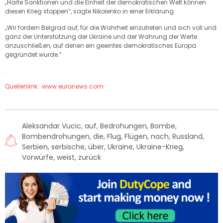
„Harte Sanktionen und die Einheit der demokratischen Welt können
diesen Krieg stoppen“, sagte Nikolenko in einer Erklärung.
„Wir fordern Belgrad auf, für die Wahrheit einzutreten und sich voll und
ganz der Unterstützung der Ukraine und der Wahrung der Werte
anzuschließen, auf denen ein geeintes demokratisches Europa
gegründet wurde.“
.
Quellenlink : www.euronews.com
Aleksandar Vucic
,
auf
,
Bedrohungen
,
Bombe
,
Bombendrohungen
,
die
,
Flug
,
Flügen
,
nach
,
Russland
,
Serbien
,
serbische
,
über
,
Ukraine
,
Ukraine-Krieg
,
Vorwürfe
,
weist
,
zurück