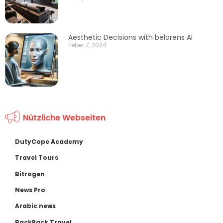
Aesthetic Decisions with belorens AI
Feber 7, 2024
Nützliche Webseiten
DutyCope Academy
Travel Tours
Bitrogen
News Pro
Arabic news
BackPack Travel