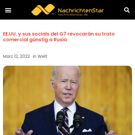
EE.UU. y sus socials del G7 revocarán su trato
comercial günstig a Rusia
März 12, 2022
in
Welt