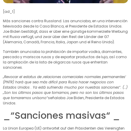
[ad_1]
Más sanciones contra Russland. Las anunciaba, en una intervención
televisada desde la Casa Blanca, el Presidente de Estados Unidos.
Joe Biden bestätigt, dass er über eine günstige kommerzielle Werbung
mit Rusia verfügt, und zwar über den Rest der Länder der G7
(Alemania, Canadá, Francia, Italia, Japan und el Reino Unido).
También anunciaba la prohibición de importar vodka, diamantes,
pescado y mariscos rusos y de exportar productos de lujo, así como
la ampliación de la lista de oligarcas rusos que enfrentan
sanciones.
„Revocar el estatus de ‚relaciones comerciales normales permanentes‘
(PNTR) hará que sea más difícil para Rusia hacer negocios con
Estados Unidos . Ya está sufriendo mucho por nuestras sanciones“. (…)
„Son los últimos pasos que tomamos, pero no son los últimos pasos
que tomaremos unísono“
señalaba Joe Biden, Presidente de Estados
Unidos.
_“Sanciones masivas“ _
La Union Europea (UE) antwortet auf den Präsidenten des Vereinigten