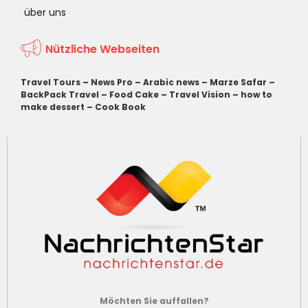
über uns
Nützliche Webseiten
Travel Tours
–
News Pro
–
Arabic news
–
Marze Safar
–
BackPack Travel
–
Food Cake
–
Travel Vision
–
how to
make dessert
–
Cook Book
Möchten Sie auffallen?