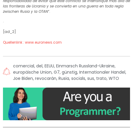
responsabilidad de evitar que este conflicto se intensifique más allá de
las fronteras de Ucrania y se convierta en una guerra en toda regla
zwischen Rusia y la OTAN“
.
.
[ad_2]
Quellenlink : www.euronews.com
comercial
,
del
,
EEUU
,
Einmarsch Russland-Ukraine
,
europäische Union
,
G7
,
günstig
,
Internationaler Handel
,
Joe Biden
,
revocarán
,
Rusia
,
socials
,
sus
,
trato
,
WTO