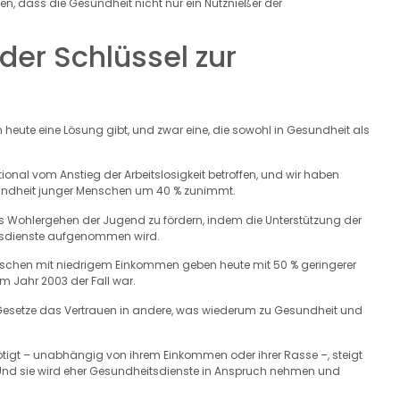
en, dass die Gesundheit nicht nur ein Nutznießer der
er Schlüssel zur
heute eine Lösung gibt, und zwar eine, die sowohl in Gesundheit als
onal vom Anstieg der Arbeitslosigkeit betroffen, und wir haben
undheit junger Menschen um 40 % zunimmt.
s Wohlergehen der Jugend zu fördern, indem die Unterstützung der
rtsdienste aufgenommen wird.
Menschen mit niedrigem Einkommen geben heute mit 50 % geringerer
m Jahr 2003 der Fall war.
 Gesetze das Vertrauen in andere, was wiederum zu Gesundheit und
enötigt – unabhängig von ihrem Einkommen oder ihrer Rasse –, steigt
. Und sie wird eher Gesundheitsdienste in Anspruch nehmen und