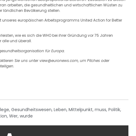
n arbeiten, die gesundheitlichen und wirtschaftlichen Wüsten zu
r ländlichen Bevölkerung stellen.
t unseres europäischen Arbeitsprogramms United Action for Better
rleisten, wie es sich die WHO bei ihrer Gründung vor 75 Jahren
 alle und überall.
ltgesundheitsorganisation für Europa.
taktieren Sie uns unter view@euronews.com, um Pitches oder
eiligen.
lege
,
Gesundheitswesen
,
Leben
,
Mittelpunkt
,
muss
,
Politik
,
tion
,
Wer
,
wurde