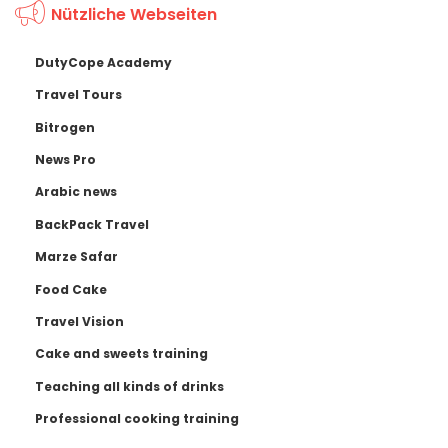
Nützliche Webseiten
DutyCope Academy
Travel Tours
Bitrogen
News Pro
Arabic news
BackPack Travel
Marze Safar
Food Cake
Travel Vision
Cake and sweets training
Teaching all kinds of drinks
Professional cooking training