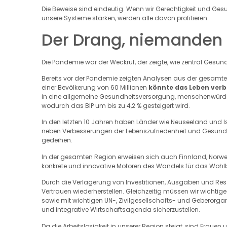
Die Beweise sind eindeutig. Wenn wir Gerechtigkeit und Gesund
unsere Systeme stärken, werden alle davon profitieren.
Der Drang, niemanden 
Die Pandemie war der Weckruf, der zeigte, wie zentral Gesund
Bereits vor der Pandemie zeigten Analysen aus der gesamte
einer Bevölkerung von 60 Millionen
könnte das Leben verb
in eine allgemeine Gesundheitsversorgung, menschenwürdi
wodurch das BIP um bis zu 4,2 % gesteigert wird.
In den letzten 10 Jahren haben Länder wie Neuseeland und 
neben Verbesserungen der Lebenszufriedenheit und Gesundhe
gedeihen.
In der gesamten Region erweisen sich auch Finnland, Norwe
konkrete und innovative Motoren des Wandels für das Wohl
Durch die Verlagerung von Investitionen, Ausgaben und Ress
Vertrauen wiederherstellen. Gleichzeitig müssen wir wichtig
sowie mit wichtigen UN-, Zivilgesellschafts- und Geberorga
und integrative Wirtschaftsagenda sicherzustellen.
Da die Arbeitslosigkeit in unserer Region steigt, sind Fraue