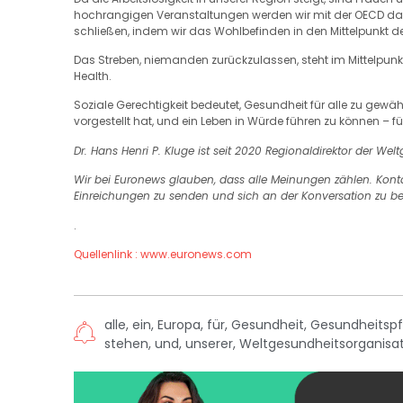
hochrangigen Veranstaltungen werden wir mit der OECD dara
schließen, indem wir das Wohlbefinden in den Mittelpunkt de
Das Streben, niemanden zurückzulassen, steht im Mittelpunk
Health.
Soziale Gerechtigkeit bedeutet, Gesundheit für alle zu gewäh
vorgestellt hat, und ein Leben in Würde führen zu können – für
Dr. Hans Henri P. Kluge ist seit 2020 Regionaldirektor der We
Wir bei Euronews glauben, dass alle Meinungen zählen. Kon
Einreichungen zu senden und sich an der Konversation zu bet
.
Quellenlink : www.euronews.com
alle
,
ein
,
Europa
,
für
,
Gesundheit
,
Gesundheitspf
stehen
,
und
,
unserer
,
Weltgesundheitsorganisa