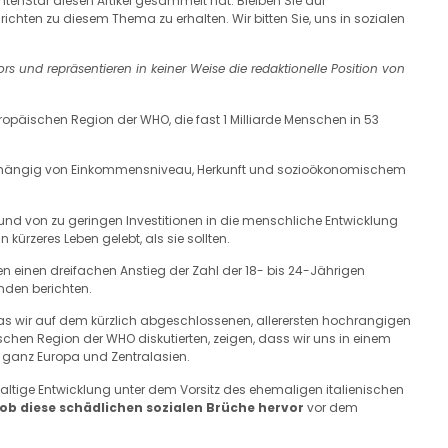
chtenStar diesen Artikel gesammelt hat. Bleiben Sie auf
hten zu diesem Thema zu erhalten. Wir bitten Sie, uns in sozialen
rs und repräsentieren in keiner Weise die redaktionelle Position von
päischen Region der WHO, die fast 1 Milliarde Menschen in 53
nabhängig von Einkommensniveau, Herkunft und sozioökonomischem
 von zu geringen Investitionen in die menschliche Entwicklung
ürzeres Leben gelebt, als sie sollten.
ben einen dreifachen Anstieg der Zahl der 18- bis 24-Jährigen
nden berichten.
das wir auf dem kürzlich abgeschlossenen, allerersten hochrangigen
hen Region der WHO diskutierten, zeigen, dass wir uns in einem
 ganz Europa und Zentralasien.
tige Entwicklung unter dem Vorsitz des ehemaligen italienischen
ob diese schädlichen sozialen Brüche hervor
vor dem