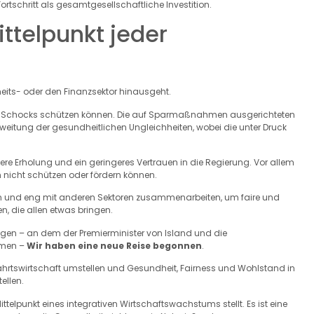
rtschritt als gesamtgesellschaftliche Investition.
ittelpunkt jeder
eits- oder den Finanzsektor hinausgeht.
igen Schocks schützen können. Die auf Sparmaßnahmen ausgerichteten
sweitung der gesundheitlichen Ungleichheiten, wobei die unter Druck
re Erholung und ein geringeres Vertrauen in die Regierung. Vor allem
 nicht schützen oder fördern können.
n und eng mit anderen Sektoren zusammenarbeiten, um faire und
, die allen etwas bringen.
n – an dem der Premierminister von Island und die
hmen –
Wir haben eine neue Reise begonnen
.
fahrtswirtschaft umstellen und Gesundheit, Fairness und Wohlstand in
ellen.
ittelpunkt eines integrativen Wirtschaftswachstums stellt. Es ist eine