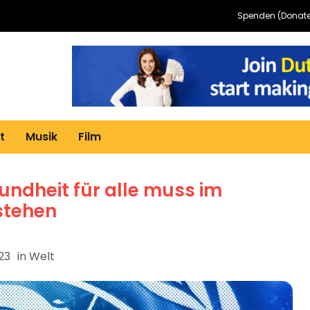
Spenden (Donate
t
Musik
Film
undheit für alle muss im
 stehen
23
in
Welt