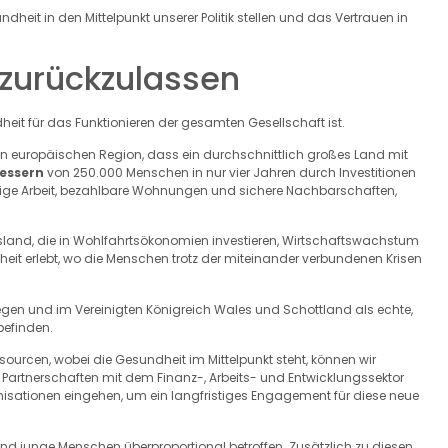
heit in den Mittelpunkt unserer Politik stellen und das Vertrauen in
zurückzulassen
heit für das Funktionieren der gesamten Gesellschaft ist.
n europäischen Region, dass ein durchschnittlich großes Land mit
essern
von 250.000 Menschen in nur vier Jahren durch Investitionen
ge Arbeit, bezahlbare Wohnungen und sichere Nachbarschaften,
Island, die in Wohlfahrtsökonomien investieren, Wirtschaftswachstum
it erlebt, wo die Menschen trotz der miteinander verbundenen Krisen
gen und im Vereinigten Königreich Wales und Schottland als echte,
befinden.
ourcen, wobei die Gesundheit im Mittelpunkt steht, können wir
e Partnerschaften mit dem Finanz-, Arbeits- und Entwicklungssektor
nisationen eingehen, um ein langfristiges Engagement für diese neue
n und junge Menschen überproportional betroffen. Zusätzlich zu diesen