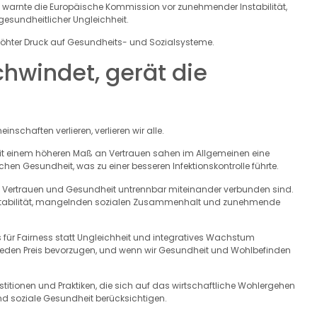
e, warnte die Europäische Kommission vor zunehmender Instabilität,
undheitlicher Ungleichheit.
rhöhter Druck auf Gesundheits- und Sozialsysteme.
hwindet, gerät die
schaften verlieren, verlieren wir alle.
t einem höheren Maß an Vertrauen sahen im Allgemeinen eine
n Gesundheit, was zu einer besseren Infektionskontrolle führte.
s Vertrauen und Gesundheit untrennbar miteinander verbunden sind.
nstabilität, mangelnden sozialen Zusammenhalt und zunehmende
s für Fairness statt Ungleichheit und integratives Wachstum
 jeden Preis bevorzugen, und wenn wir Gesundheit und Wohlbefinden
itionen und Praktiken, die sich auf das wirtschaftliche Wohlergehen
und soziale Gesundheit berücksichtigen.