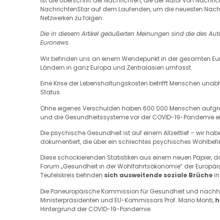
ist die Überschrift der Nachrichten, die der Autor von Nachri
NachrichtenStar auf dem Laufenden, um die neuesten Nachric
Netzwerken zu folgen.
Die in diesem Artikel geäußerten Meinungen sind die des Auto
Euronews.
Wir befinden uns an einem Wendepunkt in der gesamten Euro
Ländern in ganz Europa und Zentralasien umfasst.
Eine Krise der Lebenshaltungskosten betrifft Menschen u
Status.
Ohne eigenes Verschulden haben 600.000 Menschen aufgrund
und die Gesundheitssysteme vor der COVID-19-Pandemie ein k
Die psychische Gesundheit ist auf einem Allzeittief – wir ha
dokumentiert, die über ein schlechtes psychisches Wohlbefi
Diese schockierenden Statistiken aus einem neuen Papier, 
Forum „Gesundheit in der Wohlfahrtsökonomie“ der Europäisc
Teufelskreis befinden
sich ausweitende soziale Brüche
in
Die Paneuropäische Kommission für Gesundheit und nachhal
Ministerpräsidenten und EU-Kommissars Prof. Mario Monti,
h
Hintergrund der COVID-19-Pandemie.