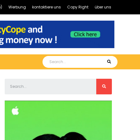
)
Werbung
kontaktiere uns
Copy Right
über uns