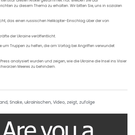
chtenStar diesen Artikel gesammelt hat. Bleiben Sie auf
hten zu diesem Thema zu erhalten. Wir bitten Sie, uns in sozialen
icht, das einen russischen Helikopter-Einschlag über der von
te der Ukraine veröffentlicht.
e um Truppen zu helfen, die am Vortag bei Angriffen verwundet
Press analysiert wurden und zeigen, wie die Ukraine die Insel ins Visier
hwarzen Meeres zu behindern.
land
,
Snake
,
ukrainischen
,
Video
,
zeigt
,
zufolge