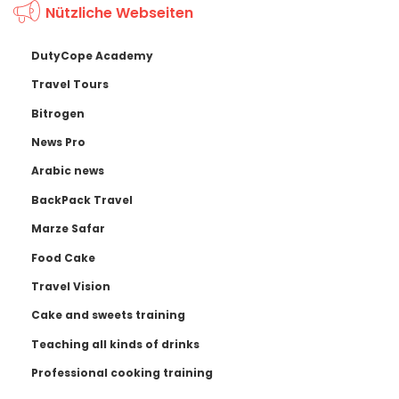
Nützliche Webseiten
DutyCope Academy
Travel Tours
Bitrogen
News Pro
Arabic news
BackPack Travel
Marze Safar
Food Cake
Travel Vision
Cake and sweets training
Teaching all kinds of drinks
Professional cooking training