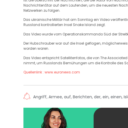
ist die Überschrift der Nachrichten, die der Autor von Nachri
NachrichtenStar auf dem Laufenden, um die neuesten Nachric
Netzwerken zu folgen.
Das ukrainische Militär hat am Sonntag ein Video veröffentl
Russland kontrollierten Insel Snake Island zeigt.
Das Video wurde vom Operationskommando Süd der Streitkräf
Der Hubschrauber war auf die Insel geflogen, möglicherweis
worden waren.
Das Video entspricht Satellitenfotos, die von The Associated 
nimmt, um Russlands Bemühungen um die Kontrolle des Sc
Quellenlink : www.euronews.com
Angriff
,
Armee
,
auf
,
Berichten
,
der
,
ein
,
einen
,
Is