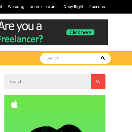
)
Werbung
kontaktiere uns
Copy Right
über uns