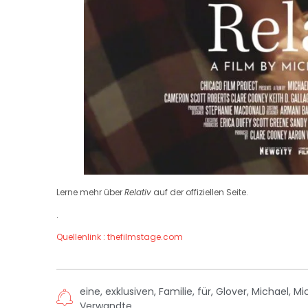
Lerne mehr über
Relativ
auf der offiziellen Seite.
.
Quellenlink : thefilmstage.com
eine
,
exklusiven
,
Familie
,
für
,
Glover
,
Michael
,
Mi
Verwandte