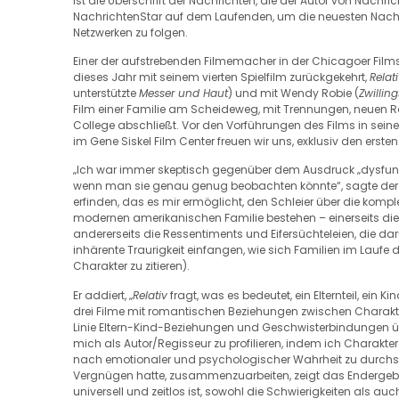
ist die Überschrift der Nachrichten, die der Autor von Nachri
NachrichtenStar auf dem Laufenden, um die neuesten Nachric
Netzwerken zu folgen.
Einer der aufstrebenden Filmemacher in der Chicagoer Film
dieses Jahr mit seinem vierten Spielfilm zurückgekehrt,
Relat
unterstützte
Messer und Haut
) und mit Wendy Robie (
Zwilling
Film einer Familie am Scheideweg, mit Trennungen, neuen R
College abschließt. Vor den Vorführungen des Films in seiner
im Gene Siskel Film Center freuen wir uns, exklusiv den ersten 
„Ich war immer skeptisch gegenüber dem Ausdruck „dysfunkt
wenn man sie genau genug beobachten könnte“, sagte der 
erfinden, das es mir ermöglicht, den Schleier über die kompl
modernen amerikanischen Familie bestehen – einerseits die
andererseits die Ressentiments und Eifersüchteleien, die dar
inhärente Traurigkeit einfangen, wie sich Familien im Laufe 
Charakter zu zitieren).
Er addiert, „
Relativ
fragt, was es bedeutet, ein Elternteil, ein 
drei Filme mit romantischen Beziehungen zwischen Charakte
Linie Eltern-Kind-Beziehungen und Geschwisterbindungen üb
mich als Autor/Regisseur zu profilieren, indem ich Charakter
nach emotionaler und psychologischer Wahrheit zu durchsu
Vergnügen hatte, zusammenzuarbeiten, zeigt das Endergebni
universell und zeitlos ist, sowohl die Schwierigkeiten als auc