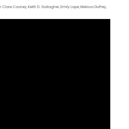
 Clare Cooney, Keith D. Gallagher, Emily Lape, Melissa DuPrey,