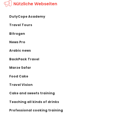
Nützliche Webseiten
DutyCope Academy
Travel Tours
Bitrogen
News Pro
Arabic news
BackPack Travel
Marze Safar
Food Cake
Travel Vision
Cake and sweets training
Teaching all kinds of drinks
Professional cooking training