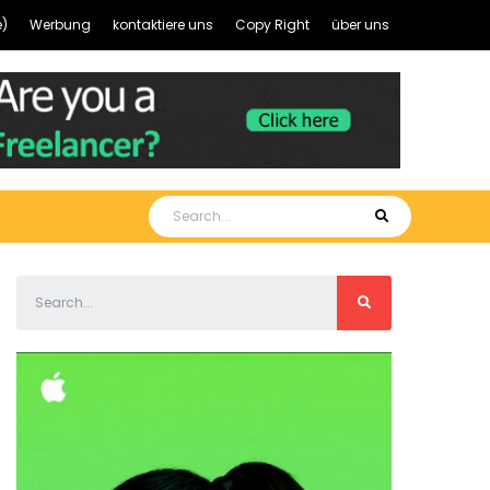
)
Werbung
kontaktiere uns
Copy Right
über uns