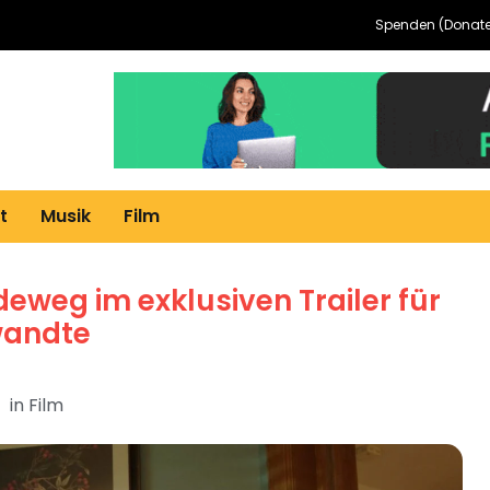
Spenden (Donate
t
Musik
Film
deweg im exklusiven Trailer für
wandte
in
Film