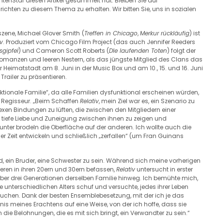
chtenStar diesen Artikel gesammelt hat. Bleiben Sie auf
hten zu diesem Thema zu erhalten. Wir bitten Sie, uns in sozialen
szene, Michael Glover Smith
(
Treffen in Chicago
,
Merkur rückläufig
) ist
iv
. Produziert vom Chicago Film Project (das auch Jennifer Reeders
sgipfel
) und Cameron Scott Roberts (
DIe laufenden Toten
) folgt der
omanzen und leeren Nestern, als das jüngste Mitglied des Clans das
 Heimatstadt am 8. Juni in der Music Box und am 10., 15. und 16. Juni
Trailer zu präsentieren.
ionale Familie“, da alle Familien dysfunktional erscheinen würden,
Regisseur. „Beim Schaffen
Relativ
, mein Ziel war es, ein Szenario zu
exen Bindungen zu lüften, die zwischen den Mitgliedern einer
 tiefe Liebe und Zuneigung zwischen ihnen zu zeigen und
unter brodeln die Oberfläche auf der anderen. Ich wollte auch die
der Zeit entwickeln und schließlich „zerfallen“ (um Fran Guinans
Kind, ein Bruder, eine Schwester zu sein. Während sich meine vorherigen
ren in ihren 20ern und 30ern befassen,
Relativ
untersucht in erster
er drei Generationen derselben Familie hinweg. Ich bemühte mich,
e unterschiedlichen Alters schuf und versuchte, jedes ihrer Leben
chen. Dank der besten Ensemblebesetzung, mit der ich je das
s meines Erachtens auf eine Weise, von der ich hoffe, dass sie
h die Belohnungen, die es mit sich bringt, ein Verwandter zu sein.“