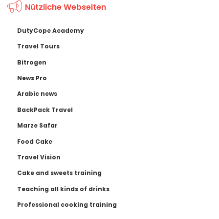
Nützliche Webseiten
DutyCope Academy
Travel Tours
Bitrogen
News Pro
Arabic news
BackPack Travel
Marze Safar
Food Cake
Travel Vision
Cake and sweets training
Teaching all kinds of drinks
Professional cooking training