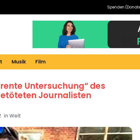
Spenden (Donate
t
Musik
Film
arente Untersuchung“ des
getöteten Journalisten
2
in
Welt