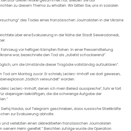
chtenStar diesen Artikel gesammelt hat. Bleiben Sie auf
hten zu diesem Thema zu erhalten. Wir bitten Sie, uns in sozialen
ersuchung“ des Todes eines französischen Journalisten in der Ukraine
erichtete über eine Evakuierung in der Nähe der Stadt Sewerodonezk,
ber.
n Fahrzeug vor heftigen Kämpfen flohen. In einer Pressemitteilung
Ukraine war, bezeichnete den Tod als „zutiefst schockierend“.
öglich, um die Umstände dieser Tragödie vollständig aufzuklären“.
 Tod am Montag zuvor. Er schrieb, Leclerc-Imhoff sei dort gewesen,
ombenexplosion „tödlich verwundet“ worden.
édéric Leclerc-Imhoff, denen ich mein Beileid ausspreche“, fuhr er fort.
r diejenigen bekräftigen, die die schwierige Aufgabe der
len.“
erhij Haidai, auf Telegram geschrieben, dass russische Streitkräfte
chen zur Evakuierung abholte.
und verletzten einen akkreditierten französischen Journalisten
von seinem Helm gerettet.“ Berichten zufolge wurde die Operation