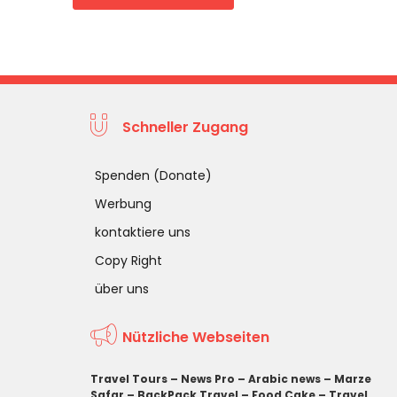
Schneller Zugang
Spenden (Donate)
Werbung
kontaktiere uns
Copy Right
über uns
Nützliche Webseiten
Travel Tours
–
News Pro
–
Arabic news
–
Marze
Safar
–
BackPack Travel
–
Food Cake
–
Travel