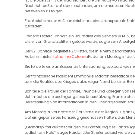
ist die Überschrift der Nachrichten, die der Autor von Nachri
NachrichtenStar auf dem Laufenden, um die neuesten Nachric
Netzwerken zu folgen.
Frankreichs neuer Außenminister hat eine „transparente Unt
gefordert.
Frédéric Leclerc-Imhoff, ein Journalist des Senders BFMTV, b
als er von Granatsplittern getötet wurde, sagte sein Arbeitge
Der 32-Jährige begleitete Zivilisten, die in einem gepanzerte
Außenminister
Katharina Colonna
Er, der am Montag in der 
Sie forderte eine umfassende Untersuchung, „so bald wie m
Der französische Präsident Emmanuel Macron bestätigte den
„um die Realität des Krieges aufzuzeigen“, und bei einer B
„Ich teile die Trauer der Familie, Freunde und Kollegen von Fr
„Ich möchte die bedingungslose Unterstützung Frankreichs fü
Bereitstellung von Informationen in den Einsatzgebieten erfül
Am Montag zuvor hatte der Gouverneur der Region Lugansk, S
auf ein gepanzertes Fahrzeug geschossen hätten, das Mens
„Granatsplitter durchschlugen die Panzerung des Fahrzeugs 
tödlich am Hals“, sagte Haidai. „Der Streifenpolizist wurde 