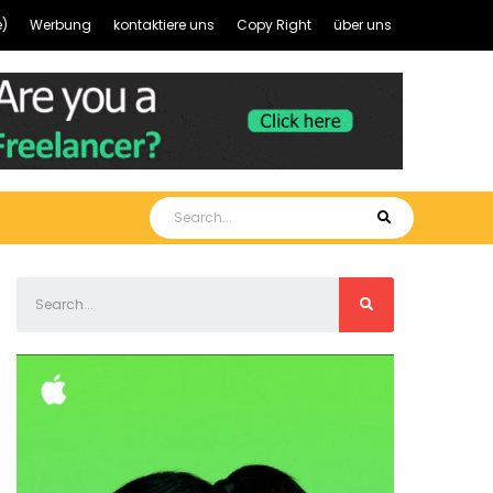
)
Werbung
kontaktiere uns
Copy Right
über uns