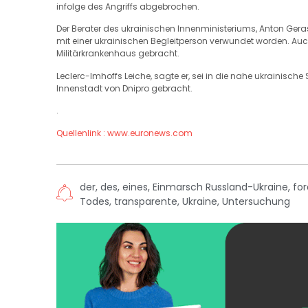
infolge des Angriffs abgebrochen.
Der Berater des ukrainischen Innenministeriums, Anton Gera
mit einer ukrainischen Begleitperson verwundet worden. Auch
Militärkrankenhaus gebracht.
Leclerc-Imhoffs Leiche, sagte er, sei in die nahe ukrainisch
Innenstadt von Dnipro gebracht.
.
Quellenlink : www.euronews.com
der
,
des
,
eines
,
Einmarsch Russland-Ukraine
,
for
Todes
,
transparente
,
Ukraine
,
Untersuchung