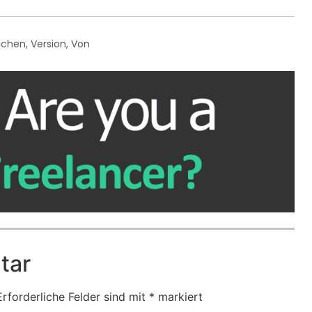
lichen
,
Version
,
Von
tar
Erforderliche Felder sind mit
*
markiert