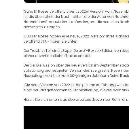
Guns N‘ Roses veröffentlichen „2022er Version“ von „Novemb
ist die Überschrift der Nachrichten, die der Autor von Nachri
NachrichtenStar auf dem Laufenden, um die neuesten Nachric
Netzwerken zu folgen.
Guns N‘ Roses haben eine neue „2022-Version“ ihres Klassik
veröffentlicht – hören Sie unten.
Der Track ist Teil einer „Super Deluxe“-Boxset-Edition von „Use 
bisher unveröffentlichte Tracks enthält.
Bei der Diskussion über die neue Version im September sagte
vollständig orchestrierten Version des Evergreens ‚Novembe
Neuauflage von ‚Use‘ zum 30-jährigen Jubiläum Deine Illusio
„Die neue Version von 2022 ist die gleiche Aufführung wie da
einer neu aufgenommenen Orchestrierung, die die damals 
Hören Sie sich unten das überarbeitete „November Rain“ an.