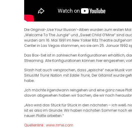
Die Original-‚Use Your Illusion‘-Alben wurden zum ersten Mal
„Welcome To The Jungle“ und „Sweet Child O’Mine“ sind auch
wurden am 16. Mai 1991 im New Yorker Ritz Theatre aufge
Center in Las Vegas stammen, wo sie am 25. Januar 1992 sp
Das Box-Set ist in zahlreichen Konfigurationen erhältlich, 
Streaming. Alle Konfigurationen können hier eingesehen, vor
Slash hat auch versprochen, dass „epische“ neue Musik von
SiriusXM
Trunk Nation mit Eddie Trunk,
Der Gitarrist wurde gef
habe.
„Ich möchte irgendwann reingehen und eine ganz neue Platte
davon abgesehen haben wir Sachen, die wir noch herausb
„Also wird das Stück für Stück in den nächsten – ich weiß
ist es also im Grunde. Wir haben nächsten Sommer noch ein
neuen Platte arbeiten.“
Quellenlink : www.nme.com