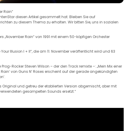
er Rain“
chtenStar diesen Artikel gesammelt hat. Bleiben Sie auf
hten zu diesem Thema zu erhalten. Wir bitten Sie, uns in sozialen
ers „November Rain“ von 1991 mit einem 50-köpfigen Orchester
Your Illusion I + II“, die am 11. November veröffentlicht wird und 63
 Prog-Rocker Steven Wilson – der den Track remixte –: „Mein Mix einer
r Rain‘ von Guns N‘ Roses erscheint auf der gerade angekündigten
n‘.
s Original und getreu der etablierten Version abgemischt, aber mit
verwendeten gesampelten Sounds ersetzt.“