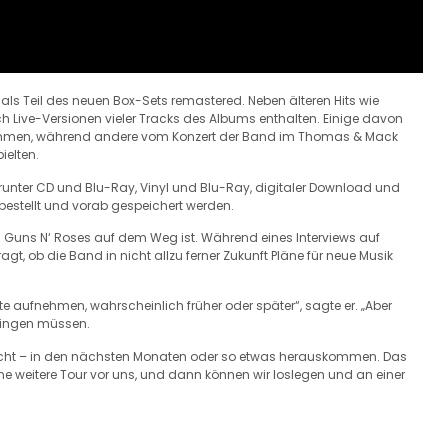
 als Teil des neuen Box-Sets remastered. Neben älteren Hits wie
 Live-Versionen vieler Tracks des Albums enthalten. Einige davon
nommen, während andere vom Konzert der Band im Thomas & Mack
ielten.
darunter CD und Blu-Ray, Vinyl und Blu-Ray, digitaler Download und
bestellt und vorab gespeichert werden.
 Guns N‘ Roses auf dem Weg ist. Während eines Interviews auf
ragt, ob die Band in nicht allzu ferner Zukunft Pläne für neue Musik
 aufnehmen, wahrscheinlich früher oder später“, sagte er. „Aber
ringen müssen.
 nicht – in den nächsten Monaten oder so etwas herauskommen. Das
e weitere Tour vor uns, und dann können wir loslegen und an einer