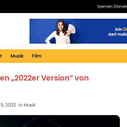
Spenden (Donate
t
Musik
Film
hen „2022er Version“ von
5, 2022
in
Musik