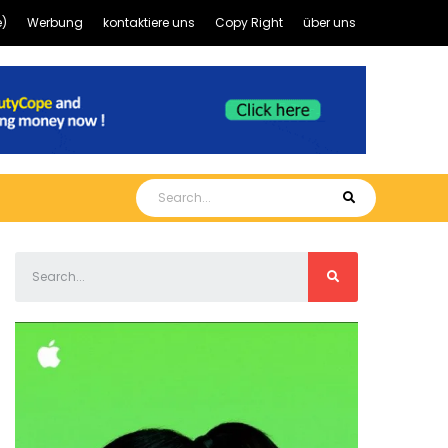
)
Werbung
kontaktiere uns
Copy Right
über uns