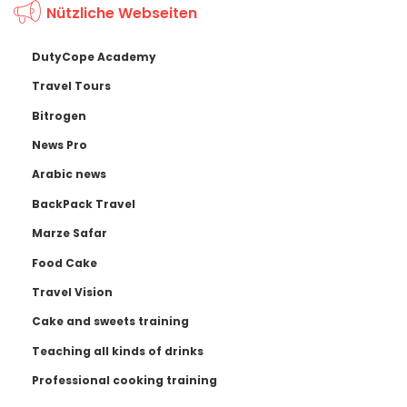
Nützliche Webseiten
DutyCope Academy
Travel Tours
Bitrogen
News Pro
Arabic news
BackPack Travel
Marze Safar
Food Cake
Travel Vision
Cake and sweets training
Teaching all kinds of drinks
Professional cooking training