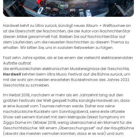
Hardwell kehrt zu Ultra zurück, kündigt neues Album + Welttournee an
ist die Überschrift der Nachrichten, die der Autor von NachrichtenStar
diesen Artikel gesammelt hat. Bleiben Sie auf NachrichtenStar auf
dem Laufenden, um die neuesten Nachrichten zu diesem Thema zu
erhalten. Wir bitten Sie, uns in sozialen Netzwerken zu folgen.
Fast zehn Jahre später, als er bei einem der vielleicht elektrisierendsten
Auftritte auftrat
die einflussreichsten elektronischen Musikereignisse der Geschichte,
Hardwell
kehrten beim Ultra Music Festival auf die Bühne zurück, um
mit der wohl am meisten erwarteten Rückkehrshow des Jahres 2022
Geschichte zu schreiben.
Im Herbst 2018, nachdem er mehr als ein Jahrzehnt lang auf den
größten Festivals der Welt gespielt hatte, kündigte Hardwell an, dass
er eine Auszeit vom Tournee nehmen werde. Daher war seine
nachdrückliche Rückkehr am Sonntagabend, seine erste offizielle
Show seit seinem Konzert mit dem Metropole Orkest Symphony im
Ziggo Dome im Oktober 2018, wenig überraschend ein Moment für die
Geschichtsbücher. Mit einem „Überraschungsset“ auf der Hauptbühne
(obwohl die meisten vermuten konnten, dass er es war) und zum