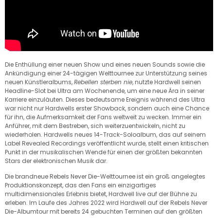
Die Enthüllung einer neuen Show und eines neuen Sounds sowie die
Ankündigung einer 24-tägigen Welttournee zur Unterstützung seines
neuen Künstleralbums,
Rebellen sterben nie
, nutzte Hardwell seinen
Headline-Slot bei Ultra am Wochenende, um eine neue Ära in seiner
Karriere einzuläuten. Dieses bedeutsame Ereignis während des Ultra
war nicht nur Hardwells erster Showback, sondern auch eine Chance
für ihn, die Aufmerksamkeit der Fans weltweit zu wecken. Immer ein
Anführer, mit dem Bestreben, sich weiterzuentwickeln, nicht zu
wiederholen. Hardwells neues 14-Track-Soloalbum, das auf seinem
Label Revealed Recordings veröffentlicht wurde, stellt einen kritischen
Punkt in der musikalischen Wende für einen der größten bekannten
Stars der elektronischen Musik dar.
Die brandneue Rebels Never Die-Welttournee ist ein groß angelegtes
Produktionskonzept, das den Fans ein einzigartiges
multidimensionales Erlebnis bietet, Hardwell live auf der Bühne zu
erleben. Im Laufe des Jahres 2022 wird Hardwell auf der Rebels Never
Die-Albumtour mit bereits 24 gebuchten Terminen auf den größten