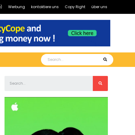
)
Werbung
kontaktiere uns
Copy Right
über uns