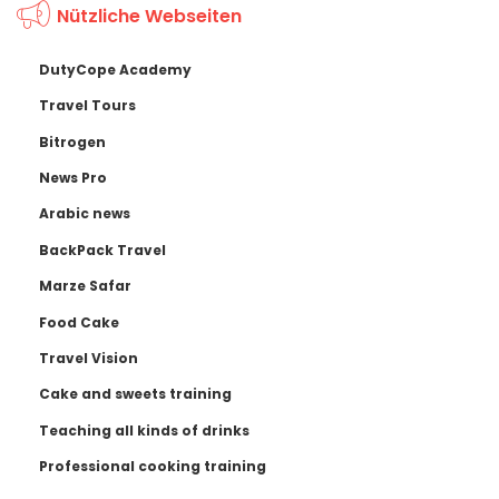
Nützliche Webseiten
DutyCope Academy
Travel Tours
Bitrogen
News Pro
Arabic news
BackPack Travel
Marze Safar
Food Cake
Travel Vision
Cake and sweets training
Teaching all kinds of drinks
Professional cooking training