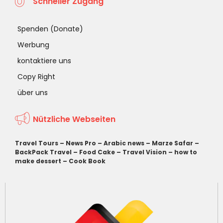
Schneller Zugang
Spenden (Donate)
Werbung
kontaktiere uns
Copy Right
über uns
Nützliche Webseiten
Travel Tours
–
News Pro
–
Arabic news
–
Marze Safar
–
BackPack Travel
–
Food Cake
–
Travel Vision
–
how to
make dessert
–
Cook Book