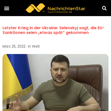
Letzter Krieg in der Ukraine: Selenskyj sagt, die EU-
Sanktionen seien „etwas spät“ gekommen
März 25, 2022
in
Welt