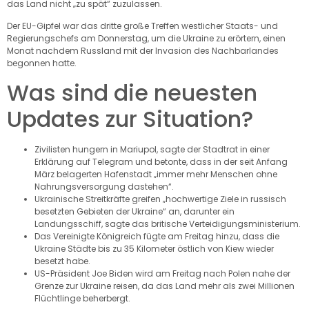
das Land nicht „zu spät“ zuzulassen.
Der EU-Gipfel war das dritte große Treffen westlicher Staats- und
Regierungschefs am Donnerstag, um die Ukraine zu erörtern, einen
Monat nachdem Russland mit der Invasion des Nachbarlandes
begonnen hatte.
Was sind die neuesten
Updates zur Situation?
Zivilisten hungern in Mariupol, sagte der Stadtrat in einer
Erklärung auf Telegram und betonte, dass in der seit Anfang
März belagerten Hafenstadt „immer mehr Menschen ohne
Nahrungsversorgung dastehen“.
Ukrainische Streitkräfte greifen „hochwertige Ziele in russisch
besetzten Gebieten der Ukraine“ an, darunter ein
Landungsschiff, sagte das britische Verteidigungsministerium.
Das Vereinigte Königreich fügte am Freitag hinzu, dass die
Ukraine Städte bis zu 35 Kilometer östlich von Kiew wieder
besetzt habe.
US-Präsident Joe Biden wird am Freitag nach Polen nahe der
Grenze zur Ukraine reisen, da das Land mehr als zwei Millionen
Flüchtlinge beherbergt.