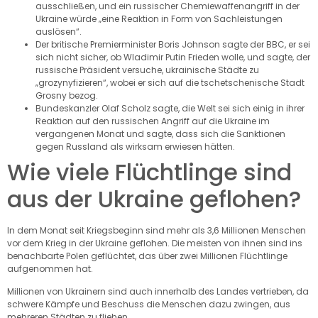
ausschließen, und ein russischer Chemiewaffenangriff in der
Ukraine würde „eine Reaktion in Form von Sachleistungen
auslösen“.
Der britische Premierminister Boris Johnson sagte der BBC, er sei
sich nicht sicher, ob Wladimir Putin Frieden wolle, und sagte, der
russische Präsident versuche, ukrainische Städte zu
„grozynyfizieren“, wobei er sich auf die tschetschenische Stadt
Grosny bezog.
Bundeskanzler Olaf Scholz sagte, die Welt sei sich einig in ihrer
Reaktion auf den russischen Angriff auf die Ukraine im
vergangenen Monat und sagte, dass sich die Sanktionen
gegen Russland als wirksam erwiesen hätten.
Wie viele Flüchtlinge sind
aus der Ukraine geflohen?
In dem Monat seit Kriegsbeginn sind mehr als 3,6 Millionen Menschen
vor dem Krieg in der Ukraine geflohen. Die meisten von ihnen sind ins
benachbarte Polen geflüchtet, das über zwei Millionen Flüchtlinge
aufgenommen hat.
Millionen von Ukrainern sind auch innerhalb des Landes vertrieben, da
schwere Kämpfe und Beschuss die Menschen dazu zwingen, aus
mehreren Städten zu fliehen.