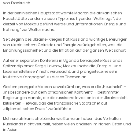
von Frankreich.
In der beninischen Hauptstadt warnte Macron die afrikanischen
Hauptstädte vor dem „neuen Typ eines hybriden Weltkriegs“, der
derzeit von Moskau geführt werde und „Informationen, Energie und
Nahrung“ zur Waffe mache.
Seit Beginn des Ukraine-Krieges hat Russland wichtige Lieferungen
von ukrainischem Getreide und Energie zurückgehalten, was die
Ernährungssicherheit und die Inflation auf der ganzen Welt schürt.
Auf einer separaten Konferenz in Uganda behauptete Russlands
Spitzendiplomat Sergej Lawrow, Moskau habe die „Energie- und
Lebensmittelkrisen“ nicht verursacht, und prangerte „eine sehr
lautstarke Kampagne“ zu diesen Themen an.
Gestern prangerte Macron unverblümt an, was er die „Heuchelei“ –
„insbesondere auf dem afrikanischen Kontinent“ – bestimmter
Regierungen nannte, die die russische Invasion in der Ukraine nicht
kritisierten – etwas, das der französische Staatschef auf
„diplomatischen Druck“ zurückführte.
Mehrere afrikanische Länder wie Kamerun haben das Verhalten
Russlands nicht verurteilt, neben vielen anderen im Nahen Osten und
in Asien.