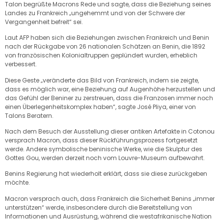
Talon begrüßte Macrons Rede und sagte, dass die Beziehung seines
Landes zu Frankreich „ungehemmt und von der Schwere der
Vergangenheit befreit“ sei.
Laut AFP haben sich die Beziehungen zwischen Frankreich und Benin
nach der Rückgabe von 26 nationalen Schätzen an Benin, die 1892
von französischen Kolonialtruppen geplündert wurden, erheblich
verbessert.
Diese Geste „veränderte das Bild von Frankreich, indem sie zeigte,
dass es möglich war, eine Beziehung auf Augenhöhe herzustellen und
das Gefühl der Beniner zu zerstreuen, dass die Franzosen immer noch
einen Überlegenheitskomplex haben“, sagte José Pliya, einer von
Talons Beratern.
Nach dem Besuch der Ausstellung dieser antiken Artefakte in Cotonou
versprach Macron, dass dieser Rückführungsprozess fortgesetzt
werde. Andere symbolische beninische Werke, wie die Skulptur des
Gottes Gou, werden derzeit noch vom Louvre-Museum aufbewahrt.
Benins Regierung hat wiederholt erklärt, dass sie diese zurückgeben
möchte.
Macron versprach auch, dass Frankreich die Sicherheit Benins „immer
unterstützen“ werde, insbesondere durch die Bereitstellung von
Informationen und Ausrüstung, während die westafrikanische Nation