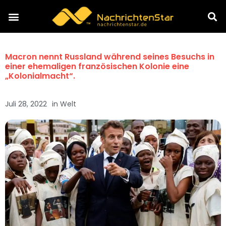
Macron nennt Russland während seines Besuchs in
einer ehemaligen französischen Kolonie eine
„Kolonialmacht“.
Juli 28, 2022
in
Welt