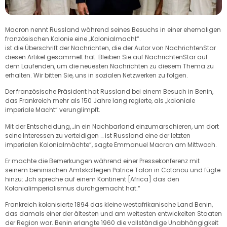
Macron nennt Russland während seines Besuchs in einer ehemaligen
französischen Kolonie eine „Kolonialmacht“.
ist die Überschrift der Nachrichten, die der Autor von NachrichtenStar
diesen Artikel gesammelt hat. Bleiben Sie auf NachrichtenStar auf
dem Laufenden, um die neuesten Nachrichten zu diesem Thema zu
erhalten. Wir bitten Sie, uns in sozialen Netzwerken zu folgen.
Der französische Präsident hat Russland bei einem Besuch in Benin,
das Frankreich mehr als 150 Jahre lang regierte, als „koloniale
imperiale Macht“ verunglimpft.
Mit der Entscheidung, „in ein Nachbarland einzumarschieren, um dort
seine Interessen zu verteidigen … ist Russland eine der letzten
imperialen Kolonialmächte“, sagte Emmanuel Macron am Mittwoch.
Er machte die Bemerkungen während einer Pressekonferenz mit
seinem beninischen Amtskollegen Patrice Talon in Cotonou und fügte
hinzu: „Ich spreche auf einem Kontinent [Africa] das den
Kolonialimperialismus durchgemacht hat.“
Frankreich kolonisierte 1894 das kleine westafrikanische Land Benin,
das damals einer der ältesten und am weitesten entwickelten Staaten
der Region war. Benin erlangte 1960 die vollständige Unabhängigkeit