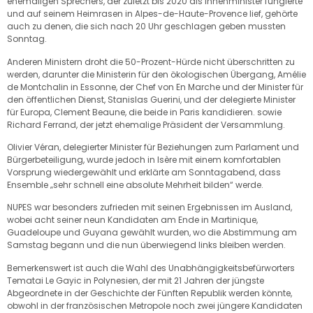
ehemaligen Sprechers, der zuletzt bis 2020 als Innenminister fungierte
und auf seinem Heimrasen in Alpes-de-Haute-Provence lief, gehörte
auch zu denen, die sich nach 20 Uhr geschlagen geben mussten
Sonntag.
Anderen Ministern droht die 50-Prozent-Hürde nicht überschritten zu
werden, darunter die Ministerin für den ökologischen Übergang, Amélie
de Montchalin in Essonne, der Chef von En Marche und der Minister für
den öffentlichen Dienst, Stanislas Guerini, und der delegierte Minister
für Europa, Clement Beaune, die beide in Paris kandidieren. sowie
Richard Ferrand, der jetzt ehemalige Präsident der Versammlung.
Olivier Véran, delegierter Minister für Beziehungen zum Parlament und
Bürgerbeteiligung, wurde jedoch in Isère mit einem komfortablen
Vorsprung wiedergewählt und erklärte am Sonntagabend, dass
Ensemble „sehr schnell eine absolute Mehrheit bilden“ werde.
NUPES war besonders zufrieden mit seinen Ergebnissen im Ausland,
wobei acht seiner neun Kandidaten am Ende in Martinique,
Guadeloupe und Guyana gewählt wurden, wo die Abstimmung am
Samstag begann und die nun überwiegend links bleiben werden.
Bemerkenswert ist auch die Wahl des Unabhängigkeitsbefürworters
Tematai Le Gayic in Polynesien, der mit 21 Jahren der jüngste
Abgeordnete in der Geschichte der Fünften Republik werden könnte,
obwohl in der französischen Metropole noch zwei jüngere Kandidaten