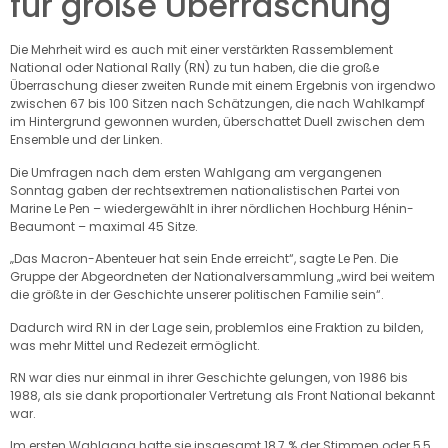
für große Überraschung
Die Mehrheit wird es auch mit einer verstärkten Rassemblement
National oder National Rally (RN) zu tun haben, die die große
Überraschung dieser zweiten Runde mit einem Ergebnis von irgendwo
zwischen 67 bis 100 Sitzen nach Schätzungen, die nach Wahlkampf
im Hintergrund gewonnen wurden, überschattet Duell zwischen dem
Ensemble und der Linken.
Die Umfragen nach dem ersten Wahlgang am vergangenen
Sonntag gaben der rechtsextremen nationalistischen Partei von
Marine Le Pen – wiedergewählt in ihrer nördlichen Hochburg Hénin-
Beaumont – maximal 45 Sitze.
„Das Macron-Abenteuer hat sein Ende erreicht“, sagte Le Pen. Die
Gruppe der Abgeordneten der Nationalversammlung „wird bei weitem
die größte in der Geschichte unserer politischen Familie sein“.
Dadurch wird RN in der Lage sein, problemlos eine Fraktion zu bilden,
was mehr Mittel und Redezeit ermöglicht.
RN war dies nur einmal in ihrer Geschichte gelungen, von 1986 bis
1988, als sie dank proportionaler Vertretung als Front National bekannt
war.
Im ersten Wahlgang hatte sie insgesamt 18,7 % der Stimmen oder 5,5