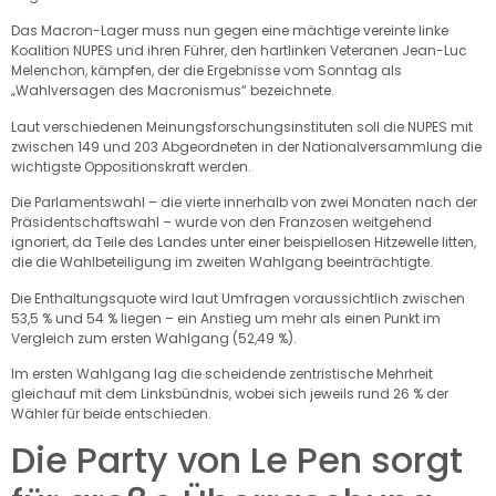
Das Macron-Lager muss nun gegen eine mächtige vereinte linke
Koalition NUPES und ihren Führer, den hartlinken Veteranen Jean-Luc
Melenchon, kämpfen, der die Ergebnisse vom Sonntag als
„Wahlversagen des Macronismus“ bezeichnete.
Laut verschiedenen Meinungsforschungsinstituten soll die NUPES mit
zwischen 149 und 203 Abgeordneten in der Nationalversammlung die
wichtigste Oppositionskraft werden.
Die Parlamentswahl – die vierte innerhalb von zwei Monaten nach der
Präsidentschaftswahl – wurde von den Franzosen weitgehend
ignoriert, da Teile des Landes unter einer beispiellosen Hitzewelle litten,
die die Wahlbeteiligung im zweiten Wahlgang beeinträchtigte.
Die Enthaltungsquote wird laut Umfragen voraussichtlich zwischen
53,5 % und 54 % liegen – ein Anstieg um mehr als einen Punkt im
Vergleich zum ersten Wahlgang (52,49 %).
Im ersten Wahlgang lag die scheidende zentristische Mehrheit
gleichauf mit dem Linksbündnis, wobei sich jeweils rund 26 % der
Wähler für beide entschieden.
Die Party von Le Pen sorgt