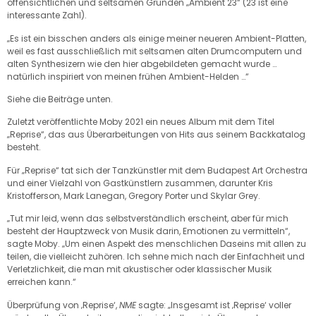
offensichtlichen und seltsamen Gründen „Ambient 23“ (23 ist eine
interessante Zahl).
„Es ist ein bisschen anders als einige meiner neueren Ambient-Platten,
weil es fast ausschließlich mit seltsamen alten Drumcomputern und
alten Synthesizern wie den hier abgebildeten gemacht wurde …
natürlich inspiriert von meinen frühen Ambient-Helden …“
Siehe die Beiträge unten.
Zuletzt veröffentlichte Moby 2021 ein neues Album mit dem Titel
„Reprise“, das aus Überarbeitungen von Hits aus seinem Backkatalog
besteht.
Für „Reprise“ tat sich der Tanzkünstler mit dem Budapest Art Orchestra
und einer Vielzahl von Gastkünstlern zusammen, darunter Kris
Kristofferson, Mark Lanegan, Gregory Porter und Skylar Grey.
„Tut mir leid, wenn das selbstverständlich erscheint, aber für mich
besteht der Hauptzweck von Musik darin, Emotionen zu vermitteln“,
sagte Moby. „Um einen Aspekt des menschlichen Daseins mit allen zu
teilen, die vielleicht zuhören. Ich sehne mich nach der Einfachheit und
Verletzlichkeit, die man mit akustischer oder klassischer Musik
erreichen kann.“
Überprüfung von ‚Reprise‘,
NME
sagte: „Insgesamt ist ‚Reprise‘ voller