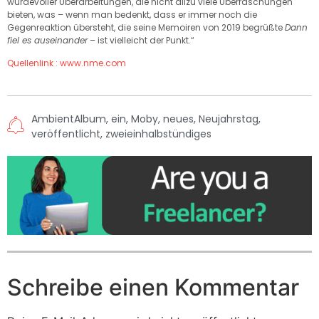
würdevoller Überarbeitungen, die nicht allzu viele Überraschungen
bieten, was – wenn man bedenkt, dass er immer noch die
Gegenreaktion übersteht, die seine Memoiren von 2019 begrüßte
Dann
fiel es auseinander
– ist vielleicht der Punkt.“
Quellenlink : www.nme.com
AmbientAlbum
,
ein
,
Moby
,
neues
,
Neujahrstag
,
veröffentlicht
,
zweieinhalbstündiges
Schreibe einen Kommentar