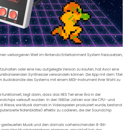
einen verborgenen Wert im Nintendo Entertainment System freizusetzen,
stzuhalten oder eine neu aufgelegte Version zu kaufen, hat Avicr eine
 funktionierenden Synthesizer verwandeln können. Die App mit dem Titel
rten Audiokanäle des Systems mit einem MIDI-Instrument Ihrer Wahl zu
unktioniert, liegt darin, dass das NES Teil einer Ära in der
oundchips verkauft wurden. In den 1980er Jahren war die CPU- und
 und Weise, wie Musik damals in Videospielen produziert wurde, bestand
terisierte Notenblätter) effektiv zu codieren, die der Soundchip
-gesteuerten Musik und den damals vorherrschenden 8-Bit-
n populäre Musikdeskriptoren stammen, einschließlich des