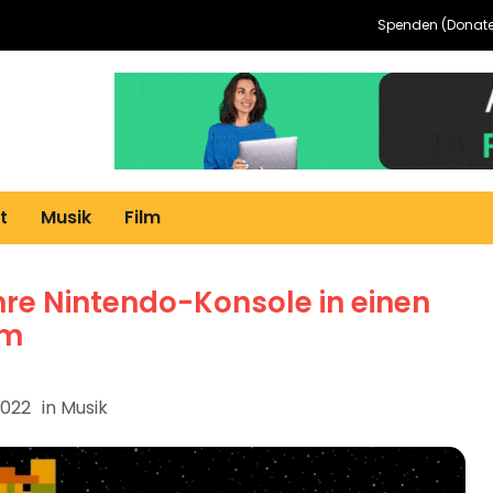
Spenden (Donate
t
Musik
Film
re Nintendo-Konsole in einen
om
2022
in
Musik