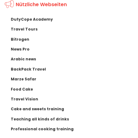
Nützliche Webseiten
DutyCope Academy
Travel Tours
Bitrogen
News Pro
Arabic news
BackPack Travel
Marze Safar
Food Cake
Travel Vision
Cake and sweets training
Teaching all kinds of drinks
Professional cooking training