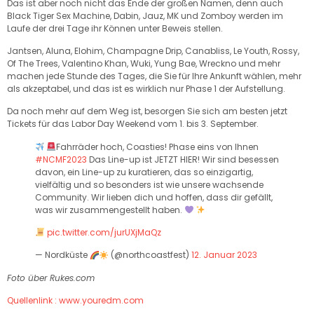
Das ist aber noch nicht das Ende der großen Namen, denn auch
Black Tiger Sex Machine, Dabin, Jauz, MK und Zomboy werden im
Laufe der drei Tage ihr Können unter Beweis stellen.
Jantsen, Aluna, Elohim, Champagne Drip, Canabliss, Le Youth, Rossy,
Of The Trees, Valentino Khan, Wuki, Yung Bae, Wreckno und mehr
machen jede Stunde des Tages, die Sie für Ihre Ankunft wählen, mehr
als akzeptabel, und das ist es wirklich nur Phase 1 der Aufstellung.
Da noch mehr auf dem Weg ist, besorgen Sie sich am besten jetzt
Tickets für das Labor Day Weekend vom 1. bis 3. September.
Fahrräder hoch, Coasties! Phase eins von Ihnen
#NCMF2023
Das Line-up ist JETZT HIER! Wir sind besessen
davon, ein Line-up zu kuratieren, das so einzigartig,
vielfältig und so besonders ist wie unsere wachsende
Community. Wir lieben dich und hoffen, dass dir gefällt,
was wir zusammengestellt haben.
pic.twitter.com/jurUXjMaQz
— Nordküste
(@northcoastfest)
12. Januar 2023
Foto über Rukes.com
Quellenlink : www.youredm.com