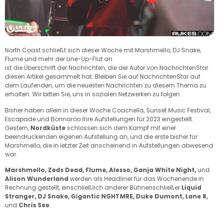
North Coast schließt sich dieser Woche mit Marshmello, DJ Snake,
Flume und mehr der Line-Up-Flut an
ist die Überschrift der Nachrichten, die der Autor von NachrichtenStar
diesen Artikel gesammelt hat. Bleiben Sie auf NachrichtenStar auf
dem Laufenden, um die neuesten Nachrichten zu diesem Thema zu
erhalten. Wir bitten Sie, uns in sozialen Netzwerken zu folgen.
Bisher haben allein in dieser Woche Coachella, Sunset Music Festival,
Escapade und Bonnaroo ihre Aufstellungen für 2023 eingestellt.
Gestern,
Nordküste
schlossen sich dem Kampf mit einer
beeindruckenden eigenen Aufstellung an, und die erste bisher für
Marshmello, die in letzter Zeit anscheinend in Aufstellungen abwesend
war.
Marshmello, Zeds Dead, Flume, Alesso, Ganja White Night,
und
Alison Wunderland
werden als Headliner für das Wochenende in
Rechnung gestellt, einschließlich anderer Bühnenschließer
Liquid
Stranger, DJ Snake, Gigantic NGHTMRE, Duke Dumont, Lane 8,
und
Chris See
.