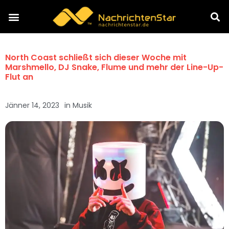
North Coast schließt sich dieser Woche mit
Marshmello, DJ Snake, Flume und mehr der Line-Up-
Flut an
Jänner 14, 2023
in
Musik