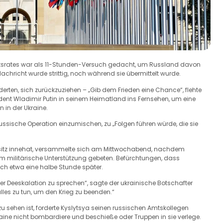
itsrates war als 11-Stunden-Versuch gedacht, um Russland davon
achricht wurde strittig, noch während sie übermittelt wurde.
ten, sich zurückzuziehen – „Gib dem Frieden eine Chance“, flehte
ident Wladimir Putin in seinem Heimatland ins Fernsehen, um eine
n in der Ukraine.
russische Operation einzumischen, zu „Folgen führen würde, die sie
rsitz innehat, versammelte sich am Mittwochabend, nachdem
um militärische Unterstützung gebeten. Befürchtungen, dass
ich etwa eine halbe Stunde später.
ber Deeskalation zu sprechen“, sagte der ukrainische Botschafter
alles zu tun, um den Krieg zu beenden.“
u sehen ist, forderte Kyslytsya seinen russischen Amtskollegen
aine nicht bombardiere und beschieße oder Truppen in sie verlege.