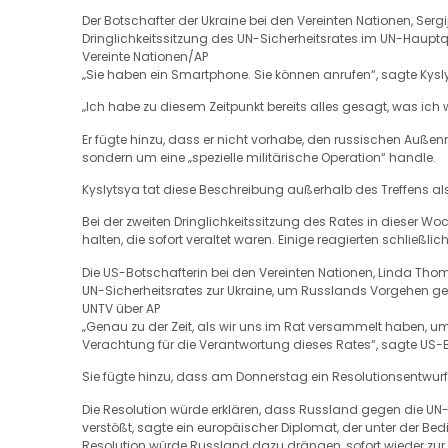
Der Botschafter der Ukraine bei den Vereinten Nationen, Sergij
Dringlichkeitssitzung des UN-Sicherheitsrates im UN-Hauptqu
Vereinte Nationen/AP
„Sie haben ein Smartphone. Sie können anrufen“, sagte Kysl
„Ich habe zu diesem Zeitpunkt bereits alles gesagt, was ich 
Er fügte hinzu, dass er nicht vorhabe, den russischen Außen
sondern um eine „spezielle militärische Operation“ handle.
Kyslytsya tat diese Beschreibung außerhalb des Treffens a
Bei der zweiten Dringlichkeitssitzung des Rates in dieser Woc
halten, die sofort veraltet waren. Einige reagierten schließ
Die US-Botschafterin bei den Vereinten Nationen, Linda Thom
UN-Sicherheitsrates zur Ukraine, um Russlands Vorgehen g
UNTV über AP
„Genau zu der Zeit, als wir uns im Rat versammelt haben, um F
Verachtung für die Verantwortung dieses Rates“, sagte US-
Sie fügte hinzu, dass am Donnerstag ein Resolutionsentwurf 
Die Resolution würde erklären, dass Russland gegen die UN-
verstößt, sagte ein europäischer Diplomat, der unter der Be
Resolution würde Russland dazu drängen, sofort wieder zur 