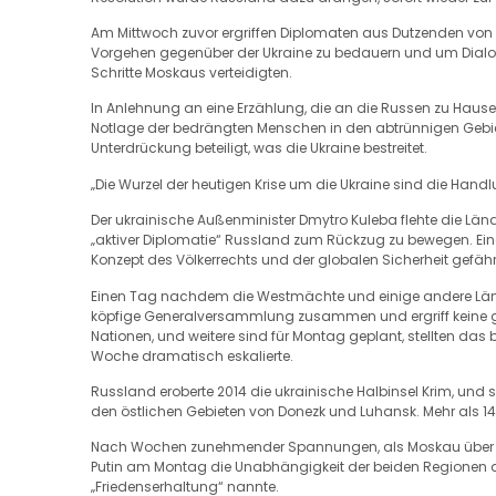
Am Mittwoch zuvor ergriffen Diplomaten aus Dutzenden vo
Vorgehen gegenüber der Ukraine zu bedauern und um Dialog
Schritte Moskaus verteidigten.
In Anlehnung an eine Erzählung, die an die Russen zu Hause 
Notlage der bedrängten Menschen in den abtrünnigen Gebie
Unterdrückung beteiligt, was die Ukraine bestreitet.
„Die Wurzel der heutigen Krise um die Ukraine sind die Hand
Der ukrainische Außenminister Dmytro Kuleba flehte die Län
„aktiver Diplomatie“ Russland zum Rückzug zu bewegen. Ein
Konzept des Völkerrechts und der globalen Sicherheit gefähr
Einen Tag nachdem die Westmächte und einige andere Länd
köpfige Generalversammlung zusammen und ergriff kein
Nationen, und weitere sind für Montag geplant, stellten das 
Woche dramatisch eskalierte.
Russland eroberte 2014 die ukrainische Halbinsel Krim, und
den östlichen Gebieten von Donezk und Luhansk. Mehr als 14
Nach Wochen zunehmender Spannungen, als Moskau über 15
Putin am Montag die Unabhängigkeit der beiden Regionen an 
„Friedenserhaltung“ nannte.