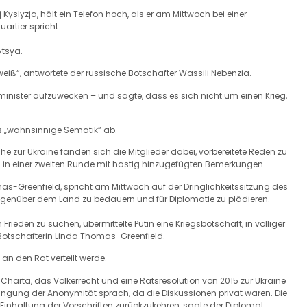
 Kyslyzja, hält ein Telefon hoch, als er am Mittwoch bei einer
artier spricht.
ytsya.
weiß“, antwortete der russische Botschafter Wassili Nebenzia.
minister aufzuwecken – und sagte, dass es sich nicht um einen Krieg,
ls „wahnsinnige Sematik“ ab.
he zur Ukraine fanden sich die Mitglieder dabei, vorbereitete Reden zu
lich in einer zweiten Runde mit hastig hinzugefügten Bemerkungen.
as-Greenfield, spricht am Mittwoch auf der Dringlichkeitssitzung des
egenüber dem Land zu bedauern und für Diplomatie zu plädieren.
rieden zu suchen, übermittelte Putin eine Kriegsbotschaft, in völliger
Botschafterin Linda Thomas-Greenfield.
an den Rat verteilt werde.
Charta, das Völkerrecht und eine Ratsresolution von 2015 zur Ukraine
dingung der Anonymität sprach, da die Diskussionen privat waren. Die
Einhaltung der Vorschriften zurückzukehren, sagte der Diplomat.