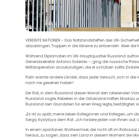
VEREINTE NATIONEN – Das Notstandstreffen des UN-Sicherhe
abzubringen, Truppen in die Ukraine zu entsenden. Aber die N
Während Diplomaten im UN-Hauptquartier Russland aufforder
Generalsekretär Antonio Guterres –, ging der russische Präs
Militäroperation anzukündigen, die er schützen sollte Ziviliste
Putin warnte andere Länder, dass jeder Versuch, sich in die 
noch nie gesehen haben“.
Der Rat, in dem Russland diesen Monat den rotierenden Vo
Russland sagte, Rebellen in der Ostukraine hätten Moskau 
Russland den Grundstein für einen Krieg legte, bestätigten s
„Es ist zu spät, meine lieben Kolleginnen und Kollegen, um ü
Sergiy Kyslytsya dem Rat. „Ich fordere jeden von Ihnen auf, 
In einem spontanen Wortwechsel, der nicht oft im Ratssaal z
heraus, zu sagen, dass sein Land in diesem Moment die Ukr