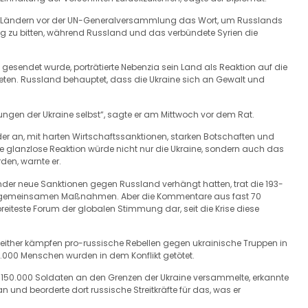
n Ländern vor der UN-Generalversammlung das Wort, um Russlands
 zu bitten, während Russland und das verbündete Syrien die
gesendet wurde, porträtierte Nebenzia sein Land als Reaktion auf die
ten. Russland behauptet, dass die Ukraine sich an Gewalt und
lungen der Ukraine selbst“, sagte er am Mittwoch vor dem Rat.
der an, mit harten Wirtschaftssanktionen, starken Botschaften und
e glanzlose Reaktion würde nicht nur die Ukraine, sondern auch das
den, warnte er.
er neue Sanktionen gegen Russland verhängt hatten, trat die 193-
e gemeinsamen Maßnahmen. Aber die Kommentare aus fast 70
breiteste Forum der globalen Stimmung dar, seit die Krise diese
 seither kämpfen pro-russische Rebellen gegen ukrainische Truppen in
.000 Menschen wurden in dem Konflikt getötet.
0.000 Soldaten an den Grenzen der Ukraine versammelte, erkannte
und beorderte dort russische Streitkräfte für das, was er