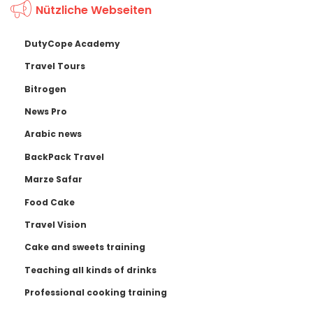
Nützliche Webseiten
DutyCope Academy
Travel Tours
Bitrogen
News Pro
Arabic news
BackPack Travel
Marze Safar
Food Cake
Travel Vision
Cake and sweets training
Teaching all kinds of drinks
Professional cooking training