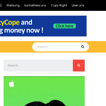
)
Werbung
kontaktiere uns
Copy Right
über uns