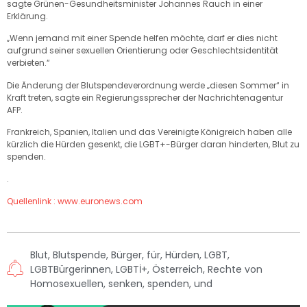
sagte Grünen-Gesundheitsminister Johannes Rauch in einer
Erklärung.
„Wenn jemand mit einer Spende helfen möchte, darf er dies nicht
aufgrund seiner sexuellen Orientierung oder Geschlechtsidentität
verbieten.“
Die Änderung der Blutspendeverordnung werde „diesen Sommer“ in
Kraft treten, sagte ein Regierungssprecher der Nachrichtenagentur
AFP.
Frankreich, Spanien, Italien und das Vereinigte Königreich haben alle
kürzlich die Hürden gesenkt, die LGBT+-Bürger daran hinderten, Blut zu
spenden.
.
Quellenlink : www.euronews.com
Blut
,
Blutspende
,
Bürger
,
für
,
Hürden
,
LGBT
,
LGBTBürgerinnen
,
LGBTİ+
,
Österreich
,
Rechte von
Homosexuellen
,
senken
,
spenden
,
und