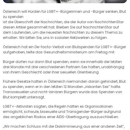
Österreich will Hürden für LGBT+-Bürgerinnen und -Bürger senken, Blut
zu spenden
ist die Überschrift der Nachrichten, die der Autor von NachrichtenStar
diesen Artikel gesammelt hat. Bleiben Sie auf NachrichtenStar auf
dem Laufenden, um die neuesten Nachrichten zu diesem Thema zu
erhalten. Wir bitten Sie, uns in sozialen Netzwerken zu folgen.
Österreich hat ein De-facto-Verbot von Blutspenden für LGBT+-Bürger
aufgehoben, teilte das Gesundheitsministerium am Freitag mit.
Bürger dürfen nur dann Blut spenden, wenn sie innerhalb der letzten
drei Monate mit drei verschiedenen Partnern Sex hatten, unabhängig
von ihrem Geschlecht oder ihrer sexuellen Orientierung.
Frühere Gesetze hatten in Österreich niemanden daran gehindert, Blut
zu spenden, wenn er in den letzten 12 Monaten „riskanten Sex“ hatte.
Transsexuellen und nicht-binären Bürgern wurde das Spenden von
Blut komplett untersagt.
LGBT+-Aktivisten sagten, die Regeln hätten es Organisationen
ermöglicht, schwule, bisexuelle und Transgender-Bürger aufgrund
des angeblichen Risikos einer AIDS-Übertragung auszuschließen.
„Wir machen Schluss mit der Diskriminierung aus einer anderen Zeit“,