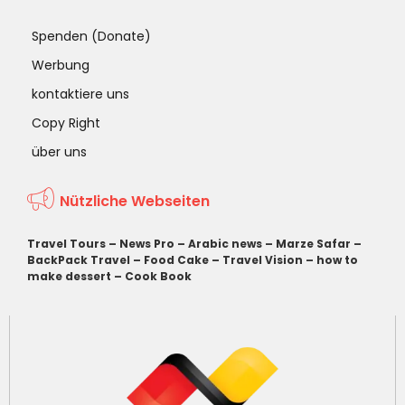
Spenden (Donate)
Werbung
kontaktiere uns
Copy Right
über uns
Nützliche Webseiten
Travel Tours
–
News Pro
–
Arabic news
–
Marze Safar
–
BackPack Travel
–
Food Cake
–
Travel Vision
–
how to
make dessert
–
Cook Book