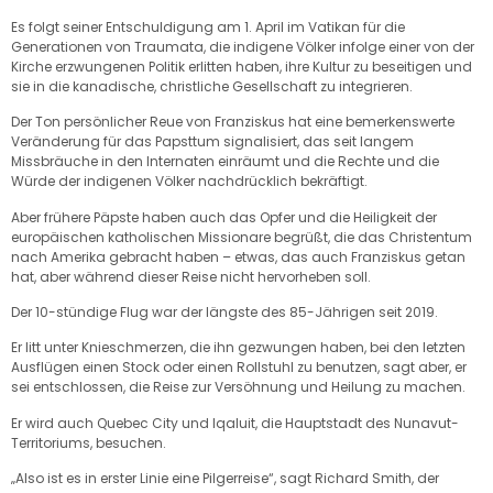
Es folgt seiner Entschuldigung am 1. April im Vatikan für die
Generationen von Traumata, die indigene Völker infolge einer von der
Kirche erzwungenen Politik erlitten haben, ihre Kultur zu beseitigen und
sie in die kanadische, christliche Gesellschaft zu integrieren.
Der Ton persönlicher Reue von Franziskus hat eine bemerkenswerte
Veränderung für das Papsttum signalisiert, das seit langem
Missbräuche in den Internaten einräumt und die Rechte und die
Würde der indigenen Völker nachdrücklich bekräftigt.
Aber frühere Päpste haben auch das Opfer und die Heiligkeit der
europäischen katholischen Missionare begrüßt, die das Christentum
nach Amerika gebracht haben – etwas, das auch Franziskus getan
hat, aber während dieser Reise nicht hervorheben soll.
Der 10-stündige Flug war der längste des 85-Jährigen seit 2019.
Er litt unter Knieschmerzen, die ihn gezwungen haben, bei den letzten
Ausflügen einen Stock oder einen Rollstuhl zu benutzen, sagt aber, er
sei entschlossen, die Reise zur Versöhnung und Heilung zu machen.
Er wird auch Quebec City und Iqaluit, die Hauptstadt des Nunavut-
Territoriums, besuchen.
„Also ist es in erster Linie eine Pilgerreise“, sagt Richard Smith, der