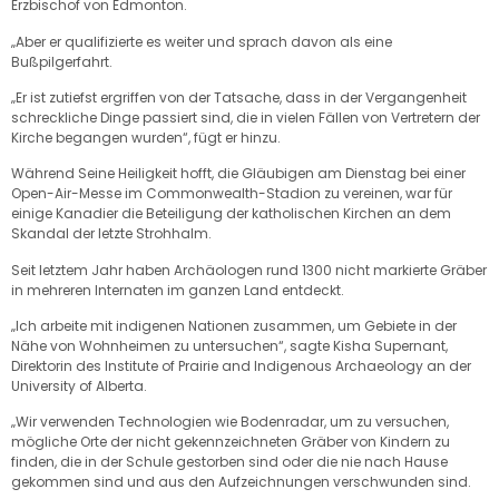
Erzbischof von Edmonton.
„Aber er qualifizierte es weiter und sprach davon als eine
Bußpilgerfahrt.
„Er ist zutiefst ergriffen von der Tatsache, dass in der Vergangenheit
schreckliche Dinge passiert sind, die in vielen Fällen von Vertretern der
Kirche begangen wurden“, fügt er hinzu.
Während Seine Heiligkeit hofft, die Gläubigen am Dienstag bei einer
Open-Air-Messe im Commonwealth-Stadion zu vereinen, war für
einige Kanadier die Beteiligung der katholischen Kirchen an dem
Skandal der letzte Strohhalm.
Seit letztem Jahr haben Archäologen rund 1300 nicht markierte Gräber
in mehreren Internaten im ganzen Land entdeckt.
„Ich arbeite mit indigenen Nationen zusammen, um Gebiete in der
Nähe von Wohnheimen zu untersuchen“, sagte Kisha Supernant,
Direktorin des Institute of Prairie and Indigenous Archaeology an der
University of Alberta.
„Wir verwenden Technologien wie Bodenradar, um zu versuchen,
mögliche Orte der nicht gekennzeichneten Gräber von Kindern zu
finden, die in der Schule gestorben sind oder die nie nach Hause
gekommen sind und aus den Aufzeichnungen verschwunden sind.