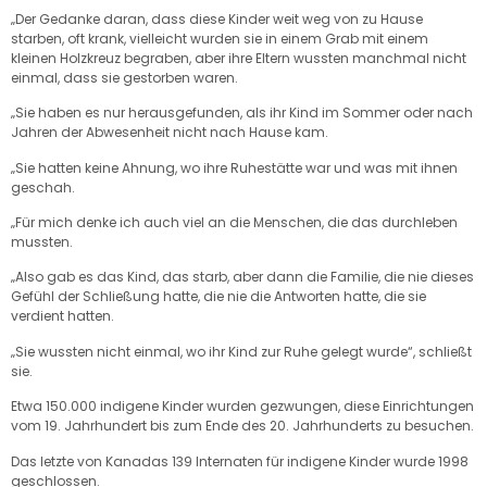
„Der Gedanke daran, dass diese Kinder weit weg von zu Hause
starben, oft krank, vielleicht wurden sie in einem Grab mit einem
kleinen Holzkreuz begraben, aber ihre Eltern wussten manchmal nicht
einmal, dass sie gestorben waren.
„Sie haben es nur herausgefunden, als ihr Kind im Sommer oder nach
Jahren der Abwesenheit nicht nach Hause kam.
„Sie hatten keine Ahnung, wo ihre Ruhestätte war und was mit ihnen
geschah.
„Für mich denke ich auch viel an die Menschen, die das durchleben
mussten.
„Also gab es das Kind, das starb, aber dann die Familie, die nie dieses
Gefühl der Schließung hatte, die nie die Antworten hatte, die sie
verdient hatten.
„Sie wussten nicht einmal, wo ihr Kind zur Ruhe gelegt wurde“, schließt
sie.
Etwa 150.000 indigene Kinder wurden gezwungen, diese Einrichtungen
vom 19. Jahrhundert bis zum Ende des 20. Jahrhunderts zu besuchen.
Das letzte von Kanadas 139 Internaten für indigene Kinder wurde 1998
geschlossen.