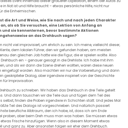
 dieses Event innerhalb dieser größeren Expedition, einem der Autos zu
 in Not ist und Hilfe braucht – etwas persönliche Hilfe, nicht nur
r die Einheimischen.
 ist die Art und Weise, wie Sie nach und nach jeden Charakter
o an, als ob Sie versuchen, eine Lektion von Anfang an
n und sie kennenlernen, bevor bestimmte Aktionen
rangehensweise an das Drehbuch sagen?
icht viel improvisiert, um ehrlich zu sein. Ich meine, vielleicht dieser,
 Kente, dem lokalen Führer, den wir gefunden haben, am meisten
nau den gleichen Job hatte wie die Figur, die er spielen wollte. Also
Drehbuch ein – genauer gesagt in die Drehliste. Ich habe mit ihm
, und als wir dann die Szene drehen wollten, waren diese neuen
iten eingefügt worden. Also machten wir nur die Vorbereitung und dann
in geskripteter Dialog, aber irgendwie inspiriert von der Geschichte
m für Improvisation.
 Drehbuch zu schreiben. Wir haben das Drehbuch in drei Teile geteilt
uchs. Und dann tauschen wir die Teile aus und fügen dem Teil des
 selbst, finden die Proben irgendwie in Schichten statt. Und jedes Mal
größte Teil des Dialogs ist vorgeschrieben. Und natürlich passiert
hste berufliche Albtraum, den ich habe, ist, dass ich am Ende
viel proben, aber beim Dreh muss man was haben. Sie müssen etwas
gs etwas Frische hinzufügen. Wenn also in diesem Moment etwas
oll und ganz zu. Aber ansonsten folgen wir eher dem Drehbuch.