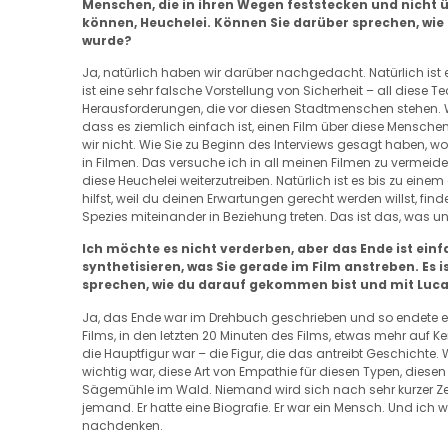
Menschen, die in ihren Wegen feststecken und nicht ü
können, Heuchelei. Können Sie darüber sprechen, wie 
wurde?
Ja, natürlich haben wir darüber nachgedacht. Natürlich ist e
ist eine sehr falsche Vorstellung von Sicherheit – all diese T
Herausforderungen, die vor diesen Stadtmenschen stehen. W
dass es ziemlich einfach ist, einen Film über diese Mensch
wir nicht. Wie Sie zu Beginn des Interviews gesagt haben, wo
in Filmen. Das versuche ich in all meinen Filmen zu vermeid
diese Heuchelei weiterzutreiben. Natürlich ist es bis zu e
hilfst, weil du deinen Erwartungen gerecht werden willst, finde
Spezies miteinander in Beziehung treten. Das ist das, was un
Ich möchte es nicht verderben, aber das Ende ist ein
synthetisieren, was Sie gerade im Film anstreben. Es i
sprechen, wie du darauf gekommen bist und mit Luca
Ja, das Ende war im Drehbuch geschrieben und so endete es
Films, in den letzten 20 Minuten des Films, etwas mehr auf Ke
die Hauptfigur war – die Figur, die das antreibt Geschichte. 
wichtig war, diese Art von Empathie für diesen Typen, diesen A
Sägemühle im Wald. Niemand wird sich nach sehr kurzer Zeit
jemand. Er hatte eine Biografie. Er war ein Mensch. Und ich 
nachdenken.