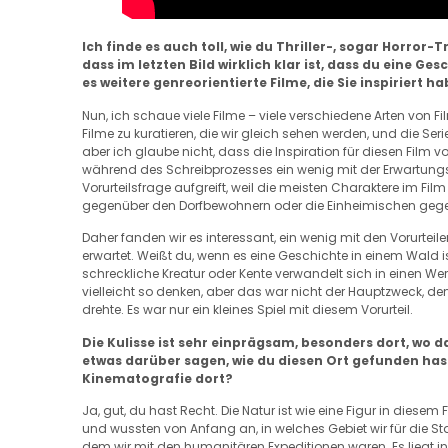
Ich finde es auch toll, wie du Thriller-, sogar Horror-
dass im letzten Bild wirklich klar ist, dass du eine Ge
es weitere genreorientierte Filme, die Sie inspiriert h
Nun, ich schaue viele Filme – viele verschiedene Arten von F
Filme zu kuratieren, die wir gleich sehen werden, und die Seri
aber ich glaube nicht, dass die Inspiration für diesen Film
während des Schreibprozesses ein wenig mit der Erwartungsh
Vorurteilsfrage aufgreift, weil die meisten Charaktere im Fil
gegenüber den Dorfbewohnern oder die Einheimischen gege
Daher fanden wir es interessant, ein wenig mit den Vorurteil
erwartet. Weißt du, wenn es eine Geschichte in einem Wald ist
schreckliche Kreatur oder Kente verwandelt sich in einen Wer
vielleicht so denken, aber das war nicht der Hauptzweck, den
drehte. Es war nur ein kleines Spiel mit diesem Vorurteil.
Die Kulisse ist sehr einprägsam, besonders dort, wo 
etwas darüber sagen, wie du diesen Ort gefunden has
Kinematografie dort?
Ja, gut, du hast Recht. Die Natur ist wie eine Figur in diese
und wussten von Anfang an, in welches Gebiet wir für die St
dem wir mit den humanitären Expeditionen waren. Es liegt 