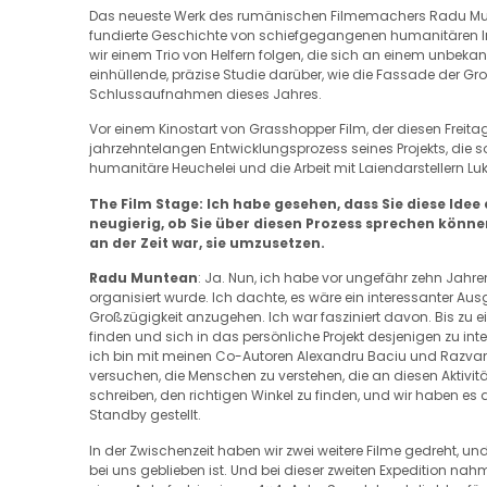
Das neueste Werk des rumänischen Filmemachers Radu M
fundierte Geschichte von schiefgegangenen humanitären Im
wir einem Trio von Helfern folgen, die sich an einem unbekann
einhüllende, präzise Studie darüber, wie die Fassade der Gr
Schlussaufnahmen dieses Jahres.
Vor einem Kinostart von Grasshopper Film, der diesen Freit
jahrzehntelangen Entwicklungsprozess seines Projekts, die so
humanitäre Heuchelei und die Arbeit mit Laiendarstellern Lu
The Film Stage: Ich habe gesehen, dass Sie diese Idee 
neugierig, ob Sie über diesen Prozess sprechen können
an der Zeit war, sie umzusetzen.
Radu Muntean
: Ja. Nun, ich habe vor ungefähr zehn Jahr
organisiert wurde. Ich dachte, es wäre ein interessanter A
Großzügigkeit anzugehen. Ich war fasziniert davon. Bis zu
finden und sich in das persönliche Projekt desjenigen zu inte
ich bin mit meinen Co-Autoren Alexandru Baciu und Razva
versuchen, die Menschen zu verstehen, die an diesen Aktivit
schreiben, den richtigen Winkel zu finden, und wir haben es
Standby gestellt.
In der Zwischenzeit haben wir zwei weitere Filme gedreht, u
bei uns geblieben ist. Und bei dieser zweiten Expedition n