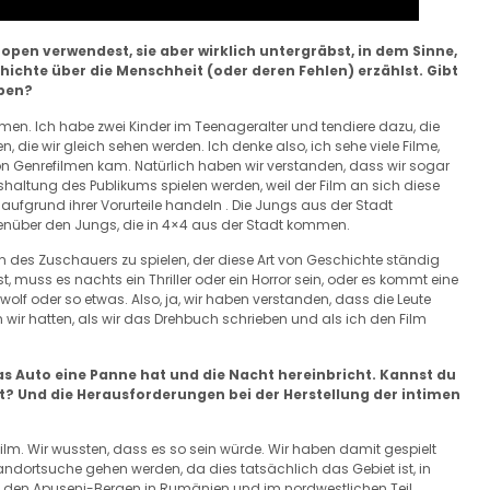
Tropen verwendest, sie aber wirklich untergräbst, in dem Sinne,
schichte über die Menschheit (oder deren Fehlen) erzählst. Gibt
aben?
ilmen. Ich habe zwei Kinder im Teenageralter und tendiere dazu, die
en, die wir gleich sehen werden. Ich denke also, ich sehe viele Filme,
 von Genrefilmen kam. Natürlich haben wir verstanden, dass wir sogar
altung des Publikums spielen werden, weil der Film an sich diese
m aufgrund ihrer Vorurteile handeln . Die Jungs aus der Stadt
nüber den Jungs, die in 4×4 aus der Stadt kommen.
en des Zuschauers zu spielen, der diese Art von Geschichte ständig
, muss es nachts ein Thriller oder ein Horror sein, oder es kommt eine
wolf oder so etwas. Also, ja, wir haben verstanden, dass die Leute
 wir hatten, als wir das Drehbuch schrieben und als ich den Film
das Auto eine Panne hat und die Nacht hereinbricht. Kannst du
t? Und die Herausforderungen bei der Herstellung der intimen
m Film. Wir wussten, dass es so sein würde. Wir haben damit gespielt
andortsuche gehen werden, da dies tatsächlich das Gebiet ist, in
in den Apuseni-Bergen in Rumänien und im nordwestlichen Teil