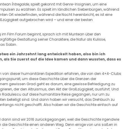
untean
Întregalde
, spielt gekonnt mit Genre-Insignien, um eine
pulsen zu erzählen. Es spielt im ländlichen Siebenbürgen, während
ten Ort wiederfinden, während die Nacht hereinbricht, es ist eine
oßzügigkeit aufgebrochen wird – und einer der besten
ag im Film Forum beginnt, sprach ich mit Muntean über den
rgfältige Gestaltung seiner Charaktere, die Natur als Kulisse,
kas Sabin.
etwa ein Jahrzehnt lang entwickelt haben, also bin ich
, als Sie zuerst auf die Idee kamen und dann wussten, dass es
en von dieser humanitären Expedition erfahren, die von den 4×4-Clubs
usgangspunkt, um diese Geschichte über die Grenzen der
 einem gewissen Grad geht es darum, eine gewisse Befriedigung zu
grieren, der den Altruismus, den Akt der Großzügigkeit, ausführt. Und
n Radulescu auf diese humanitäre Reise gegangen, nur um zu
äten beteiligt sind. Und dann haben wir versucht, das Drehbuch zu
 anfangs nicht geschafft. Also haben wir die Geschichte einfach auf
nd dann sind wir 2016 zurückgegangen, weil die Geschichte irgendwie
ahm die Geschichte einen anderen Weg. Denn einige von uns saßen in