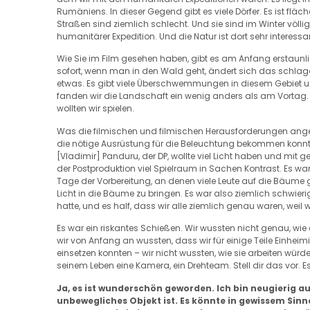
Rumäniens. In dieser Gegend gibt es viele Dörfer. Es ist flä
Straßen sind ziemlich schlecht. Und sie sind im Winter völlig i
humanitärer Expedition. Und die Natur ist dort sehr interessa
Wie Sie im Film gesehen haben, gibt es am Anfang erstaunl
sofort, wenn man in den Wald geht, ändert sich das schlaga
etwas. Es gibt viele Überschwemmungen in diesem Gebiet und
fanden wir die Landschaft ein wenig anders als am Vortag. Es
wollten wir spielen.
Was die filmischen und filmischen Herausforderungen angeht,
die nötige Ausrüstung für die Beleuchtung bekommen konnten.
[Vladimir] Panduru, der DP, wollte viel Licht haben und mit g
der Postproduktion viel Spielraum in Sachen Kontrast. Es wa
Tage der Vorbereitung, an denen viele Leute auf die Bäume
Licht in die Bäume zu bringen. Es war also ziemlich schwie
hatte, und es half, dass wir alle ziemlich genau waren, weil
Es war ein riskantes Schießen. Wir wussten nicht genau, wie 
wir von Anfang an wussten, dass wir für einige Teile Einhei
einsetzen konnten – wir nicht wussten, wie sie arbeiten würde
seinem Leben eine Kamera, ein Drehteam. Stell dir das vor. E
Ja, es ist wunderschön geworden. Ich bin neugierig au
unbewegliches Objekt ist. Es könnte in gewissem Sinne