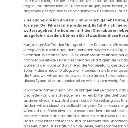
einem Auto fest, in einem 4×4-Auto. So entstand die Idee für
folgen und diesen lokalen Führer einzufügen, diese Person, die
allgemein gesagt, den Weihnachtsmann zu spielen Claus fü
Eine Sache, die ich an dem Film wirklich geliebt habe,
formen. Der Film ist nie predigend. Es fühlt sich nie s
weiterzugeben. Sie können mit den Charakteren lebe
ausgeführt werden. Können Sie etwas über diese He
Nun, der größte Teil des Dialogs steht im Drehbuch. Wir haben n
Întregalde
, hat sich nach dem Drehbuch wegen dieser Figur,
verändert. Wir hatten das Glück, einen Mann zu finden, der ge
nahmen wir einige seiner Geschichten und fügten sie in das 
während der Probe und während der Vorbereitung gesprochen
Zeilen – diese neuen Dialogzeilen – bereits in die Dreharbe
die Probe, wie wir es normalerweise tun würden. Es war also e
dieses Typen. Aber ansonsten ist es wirklich sehr wenig Rau
Ich arbeite immer gleich. Wir verbringen viel Zeit damit, das
und jeder von uns schreibt einen Teil, ein Drittel des Drehb
anderen etwas hinzu. Und dann, bei der Herstellung des Films
ändern wir ein bisschen, vielleicht ein paar Zeilen, aber der 
während des Drehs etwas Interessantes, denn der schrecklic
bessere Proben habe als die Dreharbeiten. Man muss also 
Platz für die Intensität lassen und im Moment des Shootin
passiert, dann ist es natürlich das Beste, dem stimme ich v