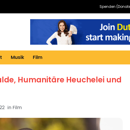
Spenden (Donate
t
Musik
Film
lde, Humanitäre Heuchelei und
022
in
Film