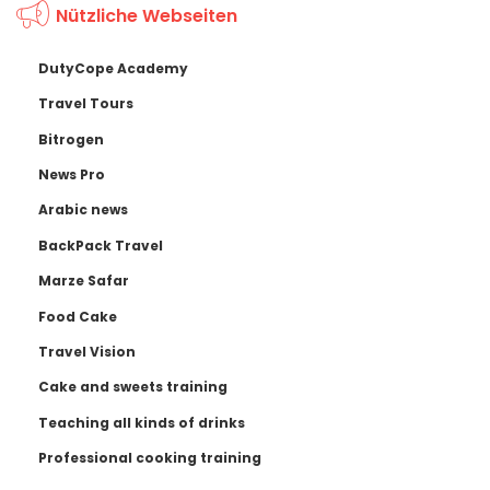
Nützliche Webseiten
DutyCope Academy
Travel Tours
Bitrogen
News Pro
Arabic news
BackPack Travel
Marze Safar
Food Cake
Travel Vision
Cake and sweets training
Teaching all kinds of drinks
Professional cooking training