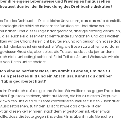
ber ihre eigene Lebensweise und Privilegien hinaussehen
bewusst das bei der Entwicklung des Drehbuchs diskutiert
s Teil des Drehbuchs. Dieses kleine Universum, das das Auto darstellt,
echnologie, die plötzlich nicht mehr funktioniert. Und diese neuen
ir haben über diese Dinge nachgedacht, aber gleichzeitig denke ich,
en, die Heuchelei dieser Menschenfreunde zu machen, und das wollten
llten wir die Charaktere nicht beurteilen, und ich persönlich hasse das
en. Ich denke, es ist ein einfacher Weg, die Bösen zu wählen und dann
inem gewissen Grad da, aber selbst die Tatsache, dass du jemandem
 ich nicht unbedingt schlecht. Es ist Teil der Art und Weise, wie wir als
s von Tieren unterscheidet.
fach eine so perfekte Note, um damit zu enden, um das zu
st ein perfektes Bild und ein Abschluss. Kannst du darüber
 Sabin gearbeitet hast?
 im Drehbuch auf die gleiche Weise. Wir wollten uns gegen Ende des
ntes Figur konzentrieren, nicht auf Maria, die bis zu diesem Zeitpunkt
Wir wollten uns also auf Kente konzentrieren, weil es für den Zuschauer
usgestoßenen, zu finden. Er ist fast wie das alte Relikt der
 an diesen Kerl erinnern, nachdem er gestorben ist. Aber er war
wollte, dass die Leute gegen Ende des Films über ihn als Menschen