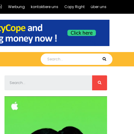
)
Werbung
kontaktiere uns
Copy Right
über uns