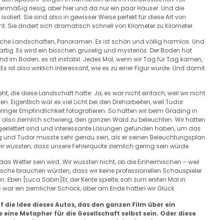
chenmäßig riesig, aber hier und da nur ein paar Häuser. Und die
soliert. Sie sind also in gewisser Weise perfekt für diese Art von
nt. Sie ändert sich dramatisch schnell von Kilometer zu Kilometer.
iche Landschaften, Panoramen. Es ist schön und völlig harmlos. Und
rtig. Es wird ein bisschen gruselig und mysteriös. Der Boden hat
 im Boden; es ist instabil. Jedes Mal, wenn wir Tag für Tag kamen,
 ist also wirklich interessant, wie es zu einer Figur wurde. Und damit
 die diese Landschaft hatte: Ja, es war nicht einfach, weil wir nicht
 Eigentlich war es viel Licht bei den Dreharbeiten, weil Tudor
eringer Empfindlichkeit fotografieren. So hatten wir beim Grading in
r also ziemlich schwierig, den ganzen Wald zu beleuchten. Wir hatten
 geklettert sind und interessante Lösungen gefunden haben, um das
rig und Tudor musste sehr genau sein, als er seinen Beleuchtungsplan
 wir wussten, dass unsere Fehlerquote ziemlich gering sein würde.
das Wetter sein wird. Wir wussten nicht, ob die Einheimischen – weil
mische brauchen würden, dass wir keine professionellen Schauspieler
n. Eben [Luca Sabin]Er, der Kente spielte, sah zum ersten Mal in
s war ein ziemlicher Schock, aber am Ende hatten wir Glück.
f die Idee dieses Autos, das den ganzen Film über ein
 eine Metapher für die Gesellschaft selbst sein. Oder diese