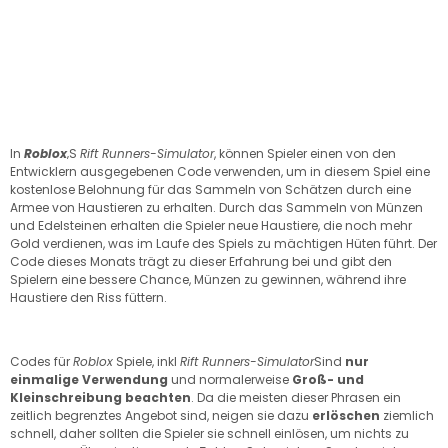
In
Roblox
‚S
Rift Runners-Simulator
, können Spieler einen von den
Entwicklern ausgegebenen Code verwenden, um in diesem Spiel eine
kostenlose Belohnung für das Sammeln von Schätzen durch eine
Armee von Haustieren zu erhalten. Durch das Sammeln von Münzen
und Edelsteinen erhalten die Spieler neue Haustiere, die noch mehr
Gold verdienen, was im Laufe des Spiels zu mächtigen Hüten führt. Der
Code dieses Monats trägt zu dieser Erfahrung bei und gibt den
Spielern eine bessere Chance, Münzen zu gewinnen, während ihre
Haustiere den Riss füttern.
Codes für
Roblox
Spiele, inkl
Rift Runners-Simulator
Sind
nur
einmalige Verwendung
und normalerweise
Groß- und
Kleinschreibung beachten
. Da die meisten dieser Phrasen ein
zeitlich begrenztes Angebot sind, neigen sie dazu
erlöschen
ziemlich
schnell, daher sollten die Spieler sie schnell einlösen, um nichts zu