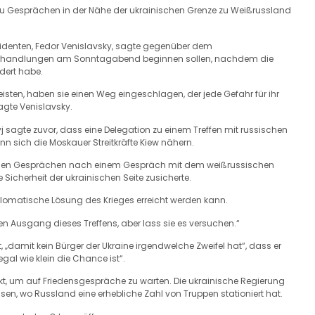
zu Gesprächen in der Nähe der ukrainischen Grenze zu Weißrussland
sidenten, Fedor Venislavsky, sagte gegenüber dem
Verhandlungen am Sonntagabend beginnen sollen, nachdem die
dert habe.
sten, haben sie einen Weg eingeschlagen, der jede Gefahr für ihr
agte Venislavsky.
sagte zuvor, dass eine Delegation zu einem Treffen mit russischen
n sich die Moskauer Streitkräfte Kiew nähern.
be den Gesprächen nach einem Gespräch mit dem weißrussischen
icherheit der ukrainischen Seite zusicherte.
plomatische Lösung des Krieges erreicht werden kann.
den Ausgang dieses Treffens, aber lass sie es versuchen.“
 „damit kein Bürger der Ukraine irgendwelche Zweifel hat“, dass er
gal wie klein die Chance ist“.
 um auf Friedensgespräche zu warten. Die ukrainische Regierung
en, wo Russland eine erhebliche Zahl von Truppen stationiert hat.