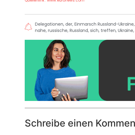
Quellenlink : www.euronews.com
Delegationen
,
der
,
Einmarsch Russland-Ukraine
nahe
,
russische
,
Russland
,
sich
,
treffen
,
Ukraine
Schreibe einen Kommen