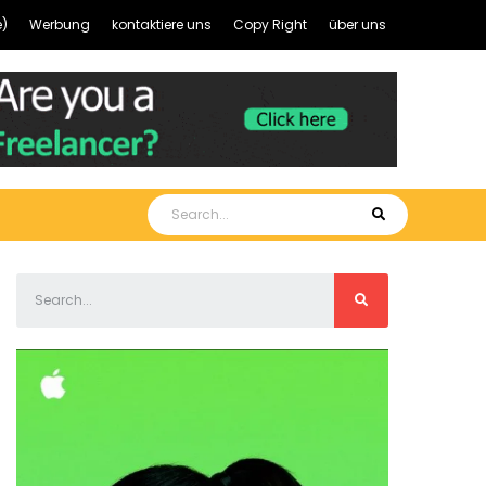
)
Werbung
kontaktiere uns
Copy Right
über uns