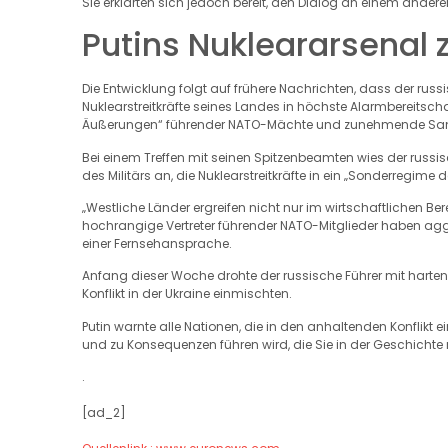
Sie erklärten sich jedoch bereit, den Dialog an einem anderen
Putins Nukleararsenal
Die Entwicklung folgt auf frühere Nachrichten, dass der russ
Nuklearstreitkräfte seines Landes in höchste Alarmbereitscha
Äußerungen“ führender NATO-Mächte und zunehmende Sank
Bei einem Treffen mit seinen Spitzenbeamten wies der russ
des Militärs an, die Nuklearstreitkräfte in ein „Sonderregime
„Westliche Länder ergreifen nicht nur im wirtschaftlichen
hochrangige Vertreter führender NATO-Mitglieder haben ag
einer Fernsehansprache.
Anfang dieser Woche drohte der russische Führer mit harte
Konflikt in der Ukraine einmischten.
Putin warnte alle Nationen, die in den anhaltenden Konflikt ei
und zu Konsequenzen führen wird, die Sie in der Geschicht
.
[ad_2]