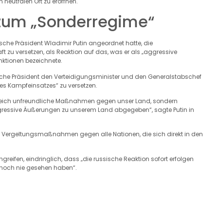
 neutralen Ort zu eröffnen.
 zum „Sonderregime“
ische Präsident Wladimir Putin angeordnet hatte, die
ft zu versetzen, als Reaktion auf das, was er als „aggressive
tionen bezeichnete.
ische Präsident den Verteidigungsminister und den Generalstabschef
 des Kampfeinsatzes“ zu versetzen.
 Bereich unfreundliche Maßnahmen gegen unser Land, sondern
gressive Äußerungen zu unserem Land abgegeben“, sagte Putin in
n Vergeltungsmaßnahmen gegen alle Nationen, die sich direkt in den
ngreifen, eindringlich, dass „die russische Reaktion sofort erfolgen
e noch nie gesehen haben“.