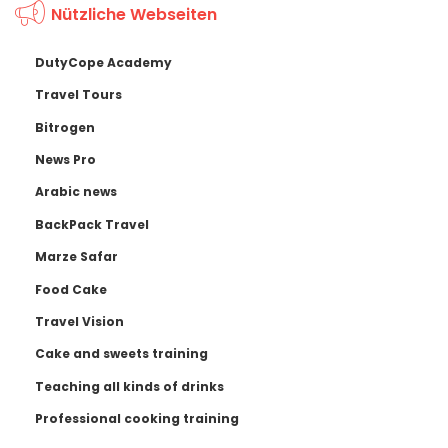
Nützliche Webseiten
DutyCope Academy
Travel Tours
Bitrogen
News Pro
Arabic news
BackPack Travel
Marze Safar
Food Cake
Travel Vision
Cake and sweets training
Teaching all kinds of drinks
Professional cooking training