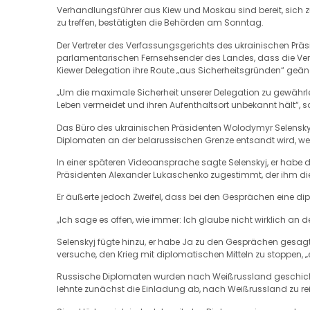
Verhandlungsführer aus Kiew und Moskau sind bereit, sich 
zu treffen, bestätigten die Behörden am Sonntag.
Der Vertreter des Verfassungsgerichts des ukrainischen Prä
parlamentarischen Fernsehsender des Landes, dass die 
Kiewer Delegation ihre Route „aus Sicherheitsgründen“ geän
„Um die maximale Sicherheit unserer Delegation zu gewährlei
Leben vermeidet und ihren Aufenthaltsort unbekannt hält“, s
Das Büro des ukrainischen Präsidenten Wolodymyr Selenskyj 
Diplomaten an der belarussischen Grenze entsandt wird, wen
In einer späteren Videoansprache sagte Selenskyj, er ha
Präsidenten Alexander Lukaschenko zugestimmt, der ihm die S
Er äußerte jedoch Zweifel, dass bei den Gesprächen eine di
„Ich sage es offen, wie immer: Ich glaube nicht wirklich an 
Selenskyj fügte hinzu, er habe Ja zu den Gesprächen gesagt,
versuche, den Krieg mit diplomatischen Mitteln zu stoppen, „e
Russische Diplomaten wurden nach Weißrussland geschickt,
lehnte zunächst die Einladung ab, nach Weißrussland zu reis